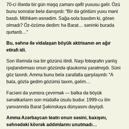
70-ci illərdə bir gün məşq zamanı qəfil yuxusu gəlir. Özü
bunu sonralar belə danışırdı: “Bir də gördüm yuxu məni
basdı. Möhkəm əsnədim. Sağa-sola baxdım ki, görən
olmadı? Öz-özümə dedim: hə Barat… səninki burada
qurtardı…”
Bu, səhnə ilə vidalaşan böyük aktrisanın ən ağır
etirafı idi.
Son illərində isə bir gözünü itirdi. Naşı fotoqrafın yanlış
işıqlandırması onun gözündə qlaukoma yaratmışdı. Süni
göz taxırdı. Amma bunu belə zarafatla qarşılayırdı: “A
bala, gözlə gedim gözümü taxım, gəlim…
Faciəni də yumora çevirmək — bəlkə də böyük
sənətkarların son müdafiə üsulu budur. 1999-cu ilin
yanvarında Barat Şəkinskaya dünyasını dəyişdi.
Amma Azərbaycan teatrı onun səsini, baxışını,
səhnədəki kövrək addımlarını unutmadı…