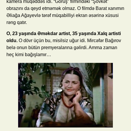
kamera müqəddəs idi. “Görüş” filmindəki “Şövkət”
obrazını da qeyd etməmək olmaz. O filmdə Barat xanımın
Əliağa Ağayevlə tərəf müqabilliyi ekran əsərinə xüsusi
rəng qatır.
O, 23 yaşında Əməkdar artist, 35 yaşında Xalq artisti
oldu.
O dövr üçün bu, misilsiz uğur idi. Mircəfər Bağırov
belə onun bütün premyeralarına gəlirdi. Amma zaman
heç kimi bağışlamır…