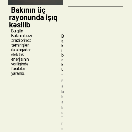
​ Bakının üç
rayonunda işıq
kəsilib
Bu gün
Bakının bəzi
B
ərazilərində
a
təmir işləri
k
ilə əlaqədar
ı
elektrik
b
enerjisinin
a
verilişində
k
fasilələr
u
yaranıb.
“
B
a
kı
b
a
k
u
”
r
e