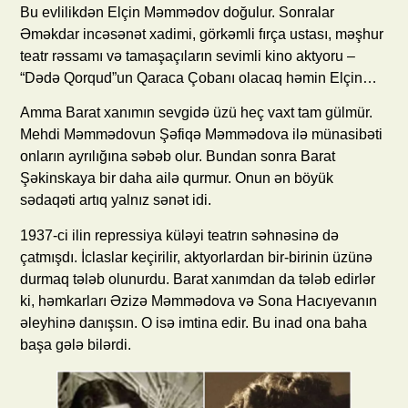
Bu evlilikdən Elçin Məmmədov doğulur. Sonralar
Əməkdar incəsənət xadimi, görkəmli fırça ustası, məşhur
teatr rəssamı və tamaşaçıların sevimli kino aktyoru –
“Dədə Qorqud”un Qaraca Çobanı olacaq həmin Elçin…
Amma Barat xanımın sevgidə üzü heç vaxt tam gülmür.
Mehdi Məmmədovun Şəfiqə Məmmədova ilə münasibəti
onların ayrılığına səbəb olur. Bundan sonra Barat
Şəkinskaya bir daha ailə qurmur. Onun ən böyük
sədaqəti artıq yalnız sənət idi.
1937-ci ilin repressiya küləyi teatrın səhnəsinə də
çatmışdı. İclaslar keçirilir, aktyorlardan bir-birinin üzünə
durmaq tələb olunurdu. Barat xanımdan da tələb edirlər
ki, həmkarları Əzizə Məmmədova və Sona Hacıyevanın
əleyhinə danışsın. O isə imtina edir. Bu inad ona baha
başa gələ bilərdi.