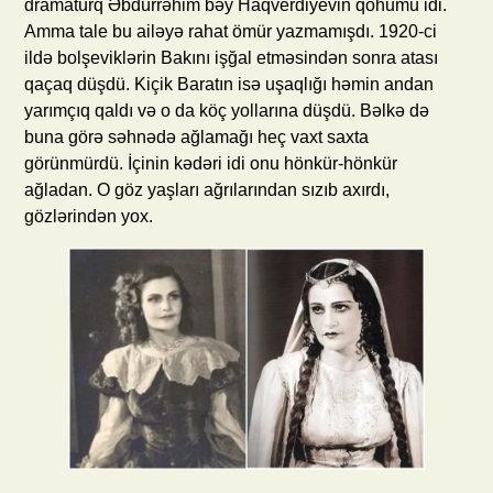
dramaturq Əbdürrəhim bəy Haqverdiyevin qohumu idi.
Amma tale bu ailəyə rahat ömür yazmamışdı. 1920-ci
ildə bolşeviklərin Bakını işğal etməsindən sonra atası
qaçaq düşdü. Kiçik Baratın isə uşaqlığı həmin andan
yarımçıq qaldı və o da köç yollarına düşdü. Bəlkə də
buna görə səhnədə ağlamağı heç vaxt saxta
görünmürdü. İçinin kədəri idi onu hönkür-hönkür
ağladan. O göz yaşları ağrılarından sızıb axırdı,
gözlərindən yox.