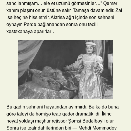
sancılanmışam… elə et üzümü görməsinlər…” Qəmər
xanım plaşını onun üstünə salır. Tamaşa davam edir. Zal
isə heç nə hiss etmir. Aktrisa ağrı içində son səhnəni
oynayır. Pərdə bağlanandan sonra onu təcili
xəstəxanaya aparırlar…
Bu qadın səhnəni həyatından ayırmırdı. Bəlkə də buna
görə taleyi də həmişə teatr qədər dramatik idi. İkinci
həyat yoldaşı məşhur rejissor Şəmsi Bədəlbəyli olur.
Sonra isə teatr dahilərindən biri — Mehdi Məmmədov.