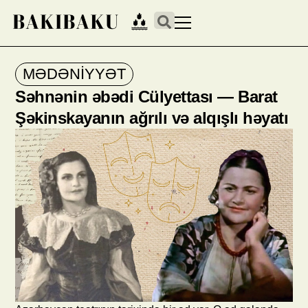
MƏDƏNIYYƏT
Səhnənin əbədi Cülyettası — Barat
Şəkinskayanın ağrılı və alqışlı həyatı