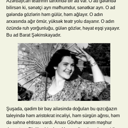
Azərbaycan teatrının tarixində bir ad var. O ad gələndə
bilirsən ki, sənətçi ayrı məfhumdur, sənətkar ayrı. O ad
gələndə gözlərin həm gülür, həm ağlayır. O adın
arxasında ağır ömür, yüksək teatr yolu dayanır. O adın
özündə ruh yorğunluğu, gülən gözlər, həyat eşqi yaşayır.
Bu ad Barat Şəkinskayadır.
Şuşada, qədim bir bəy ailəsində doğulan bu qızcığazın
taleyində həm aristokrat incəliyi, həm sürgün ağrısı, həm
də səhnə ehtirası vardı. Anası Gövhər xanım məşhur