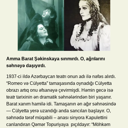
Amma Barat Şəkinskaya sınmırdı. O, ağrılarını
səhnəyə daşıyırdı.
1937-ci ildə Azərbaycan teatrı onun adı ilə nəfəs alırdı.
“Romeo və Cülyetta” tamaşasında oynadığı Cülyetta
obrazı artıq onu əfsanəyə çevirmişdi. Həmin gecə isə
teatr tarixinin ən dramatik səhnələrindən biri yaşanır.
Barat xanım hamilə idi. Tamaşanın ən ağır səhnəsində
— Cülyetta yerə uzandığı anda sancıları başlayır. O,
səhnədə tərəf müqabili – anası sinyora Kapulettini
canlandıran Qəmər Topuriyaya pıçıldayır: “Möhkəm