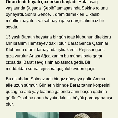
Onun teatr həyatı çox erkən başladı.
Hələ uşaq
yaşlarında Şuşada “Şəbih” tamaşasında Səkinə rolunu
oynayırdı. Sonra Gəncə… dram dərnəkləri… kasıb
müəllim həyatı… və səhnəyə qarşı qarşısıalınmaz bir
sevda.
13 yaşlı Baratın həyatına bir gün teatr klubunun direktoru
Mir İbrahim Həmzəyev daxil olur. Barat Gəncə Qadınlar
Klubunun dram dərnəyində iştirak edir. Rejissor gənc
qıza vurulur. Anası Ağca xanım bu münasibətə qarşı
çıxsa da, Barat sevgisinin arxasınca gedir. Bir
müddətdən sonra rejissora qoşulub evdən qaçır.
Bu nikahdan Solmaz adlı bir qız dünyaya gəlir. Amma
ailə uzun sürmür. Günlərin birində Barat xanım körpəsini
qucağına alıb yay teatrına gələndə ərini başqa qadınla
görür. O səhnə onun həyatındakı ilk böyük pərdəqapanışı
olur.