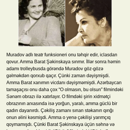
Muradov adlı teatr funksioneri onu təhqir edir, iclasdan
qovur. Amma Barat Şəkinskaya sınmır. İllər sonra həmin
adamı trolleybusda görəndə Muradov göz-gözə
gəlməkdən qorxub qaçır. Çünki zaman dəyişmişdi.
Amma Barat xanımın vicdanı dəyişməmişdi. Azərbaycan
tamaşaçısı onu daha çox “O olmasın, bu olsun” filmindəki
Sənəm obrazı ilə xatırlayır. O filmdəki şirin xidmətçi
obrazının arxasında isə yorğun, yaralı, amma güclü bir
qadın dayanırdı. Çəkiliş zamanı sınan stəkanın qırığı
onun əlini kəsmişdi. Amma o yenə çəkilişi yarımçıq
qoymamışdı. Çünki Barat Şəkinskaya üçün səhnə və