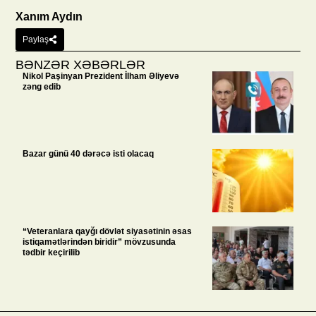
Xanım Aydın
Paylaş
BƏNZƏR XƏBƏRLƏR
Nikol Paşinyan Prezident İlham Əliyevə
zəng edib
Bazar günü 40 dərəcə isti olacaq
“Veteranlara qayğı dövlət siyasətinin əsas
istiqamətlərindən biridir” mövzusunda
tədbir keçirilib