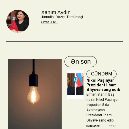
Xanım Aydın
Jurnalist, Yazıçı-Tərcüməçi
Ətraflı Oxu
Ən son
GÜNDƏM
Nikol Paşinyan
Prezident İlham
Əliyevə zəng edib
Ermənistanın Baş
naziri Nikol Paşinyan
avqustun 8-də
Azərbaycan
Prezidenti İlham
Əliyevə zəng edib.
BAKIBAKU
08/08/2026
15:03