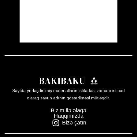
Sunrise:
05:53
Sunset:
19:57
22 %
1006 mb
19 mph
Weather from OpenWeatherMap
Saytda yerləşdirilmiş materialların istifadəsi zamanı istinad
olaraq saytın adının göstərilməsi mütləqdir.
Bizim ilə əlaqə
Haqqımızda
Bizə çatın