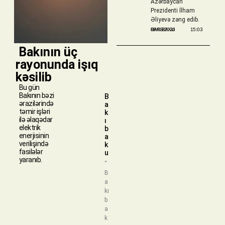
Azərbaycan
Prezidenti İlham
Əliyevə zəng edib.
BAKIBAKU
08/08/2026
15:03
​ Bakının üç
rayonunda işıq
kəsilib
Bu gün
Bakının bəzi
B
ərazilərində
a
təmir işləri
k
ilə əlaqədar
ı
elektrik
b
enerjisinin
a
verilişində
k
fasilələr
u
yaranıb.
“
B
a
kı
b
a
k