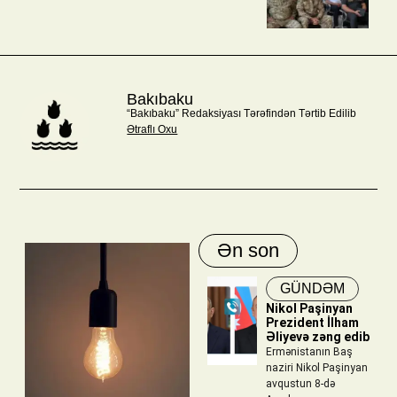
Bakıbaku
“Bakıbaku” Redaksiyası Tərəfindən Tərtib Edilib
Ətraflı Oxu
Ən son
GÜNDƏM
Nikol Paşinyan
Prezident İlham
Əliyevə zəng edib
Ermənistanın Baş
naziri Nikol Paşinyan
avqustun 8-də