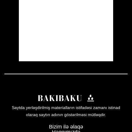
Wind Gust:
15 mph
Clouds:
0%
Visibility:
10 km
Sunrise:
05:53
Sunset:
19:57
20 %
1005 mb
14 mph
Weather from OpenWeatherMap
Saytda yerləşdirilmiş materialların istifadəsi zamanı istinad
olaraq saytın adının göstərilməsi mütləqdir.
Bizim ilə əlaqə
Haqqımızda