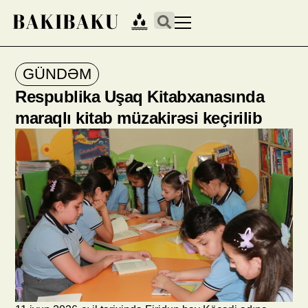
GÜNDƏM
Respublika Uşaq Kitabxanasında
maraqlı kitab müzakirəsi keçirilib