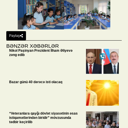
Paylaş
BƏNZƏR XƏBƏRLƏR
Nikol Paşinyan Prezident İlham Əliyevə
zəng edib
Bazar günü 40 dərəcə isti olacaq
“Veteranlara qayğı dövlət siyasətinin əsas
istiqamətlərindən biridir” mövzusunda
tədbir keçirilib