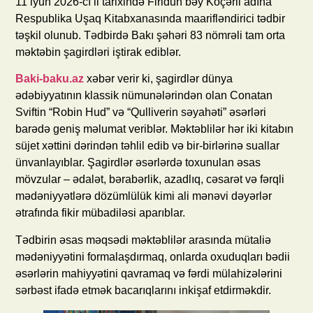
11 iyun 2026-cı il tarixində Firidun bəy Köçərli adına
Respublika Uşaq Kitabxanasında maarifləndirici tədbir
təşkil olunub. Tədbirdə Bakı şəhəri 83 nömrəli tam orta
məktəbin şagirdləri iştirak ediblər.
Baki-baku.az
xəbər verir ki, şagirdlər dünya
ədəbiyyatının klassik nümunələrindən olan Conatan
Sviftin “Robin Hud” və “Qulliverin səyahəti” əsərləri
barədə geniş məlumat veriblər. Məktəblilər hər iki kitabın
süjet xəttini dərindən təhlil edib və bir-birlərinə suallar
ünvanlayıblar. Şagirdlər əsərlərdə toxunulan əsas
mövzular – ədalət, bərabərlik, azadlıq, cəsarət və fərqli
mədəniyyətlərə dözümlülük kimi ali mənəvi dəyərlər
ətrafında fikir mübadiləsi aparıblar.
Tədbirin əsas məqsədi məktəblilər arasında mütaliə
mədəniyyətini formalaşdırmaq, onlarda oxuduqları bədii
əsərlərin mahiyyətini qavramaq və fərdi mülahizələrini
sərbəst ifadə etmək bacarıqlarını inkişaf etdirməkdir.