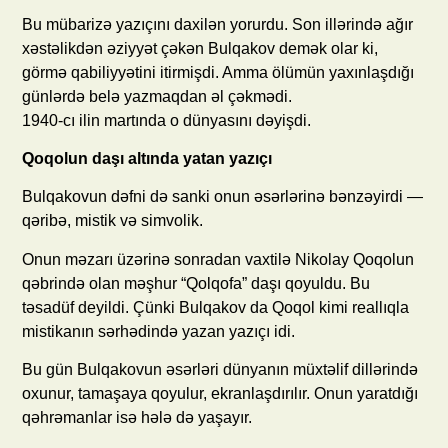
Bu mübarizə yazıçını daxilən yorurdu. Son illərində ağır
xəstəlikdən əziyyət çəkən Bulqakov demək olar ki,
görmə qabiliyyətini itirmişdi. Amma ölümün yaxınlaşdığı
günlərdə belə yazmaqdan əl çəkmədi.
1940-cı ilin martında o dünyasını dəyişdi.
Qoqolun daşı altında yatan yazıçı
Bulqakovun dəfni də sanki onun əsərlərinə bənzəyirdi —
qəribə, mistik və simvolik.
Onun məzarı üzərinə sonradan vaxtilə Nikolay Qoqolun
qəbrində olan məşhur “Qolqofa” daşı qoyuldu. Bu
təsadüf deyildi. Çünki Bulqakov da Qoqol kimi reallıqla
mistikanın sərhədində yazan yazıçı idi.
Bu gün Bulqakovun əsərləri dünyanın müxtəlif dillərində
oxunur, tamaşaya qoyulur, ekranlaşdırılır. Onun yaratdığı
qəhrəmanlar isə hələ də yaşayır.