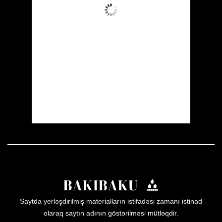
Aydın Səma
Wind Gust:
13 mph
Clouds:
0%
Visibility:
10 km
Sunrise:
05:51
Sunset:
20:00
17 %
1010 mb
10 mph
Weather from OpenWeatherMap
Saytda yerləşdirilmiş materialların istifadəsi zamanı istinad
olaraq saytın adının göstərilməsi mütləqdir.