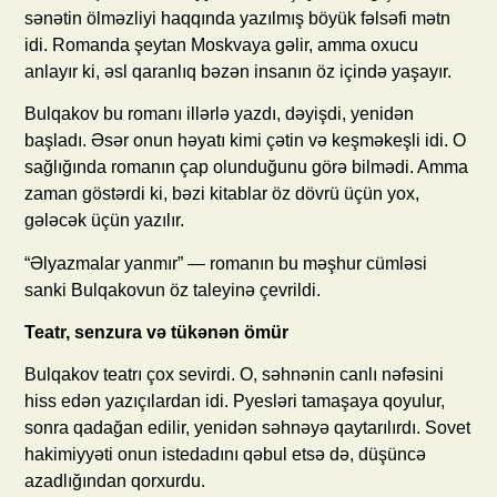
sənətin ölməzliyi haqqında yazılmış böyük fəlsəfi mətn
idi. Romanda şeytan Moskvaya gəlir, amma oxucu
anlayır ki, əsl qaranlıq bəzən insanın öz içində yaşayır.
Bulqakov bu romanı illərlə yazdı, dəyişdi, yenidən
başladı. Əsər onun həyatı kimi çətin və keşməkeşli idi. O
sağlığında romanın çap olunduğunu görə bilmədi. Amma
zaman göstərdi ki, bəzi kitablar öz dövrü üçün yox,
gələcək üçün yazılır.
“Əlyazmalar yanmır” — romanın bu məşhur cümləsi
sanki Bulqakovun öz taleyinə çevrildi.
Teatr, senzura və tükənən ömür
Bulqakov teatrı çox sevirdi. O, səhnənin canlı nəfəsini
hiss edən yazıçılardan idi. Pyesləri tamaşaya qoyulur,
sonra qadağan edilir, yenidən səhnəyə qaytarılırdı. Sovet
hakimiyyəti onun istedadını qəbul etsə də, düşüncə
azadlığından qorxurdu.