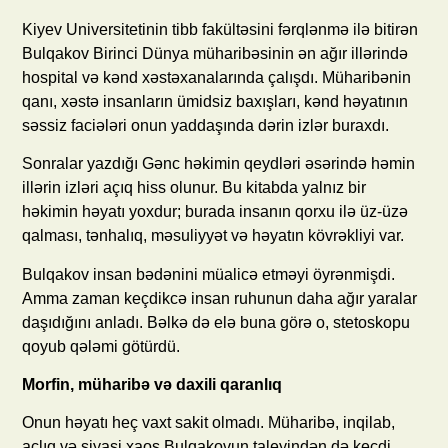
Kiyev Universitetinin tibb fakültəsini fərqlənmə ilə bitirən
Bulqakov Birinci Dünya müharibəsinin ən ağır illərində
hospital və kənd xəstəxanalarında çalışdı. Müharibənin
qanı, xəstə insanların ümidsiz baxışları, kənd həyatının
səssiz faciələri onun yaddaşında dərin izlər buraxdı.
Sonralar yazdığı Gənc həkimin qeydləri əsərində həmin
illərin izləri açıq hiss olunur. Bu kitabda yalnız bir
həkimin həyatı yoxdur; burada insanın qorxu ilə üz-üzə
qalması, tənhalıq, məsuliyyət və həyatın kövrəkliyi var.
Bulqakov insan bədənini müalicə etməyi öyrənmişdi.
Amma zaman keçdikcə insan ruhunun daha ağır yaralar
daşıdığını anladı. Bəlkə də elə buna görə o, stetoskopu
qoyub qələmi götürdü.
Morfin, müharibə və daxili qaranlıq
Onun həyatı heç vaxt sakit olmadı. Müharibə, inqilab,
aclıq və siyasi xaos Bulqakovun taleyindən də keçdi.