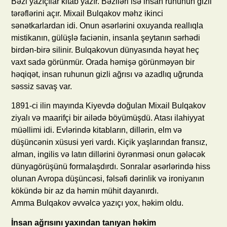
Bəzi yazıçılar kitab yazır. Bəziləri isə insan ruhunun gizli
tərəflərini açır. Mixail Bulqakov məhz ikinci
sənətkarlardan idi. Onun əsərlərini oxuyanda reallıqla
mistikanın, gülüşlə faciənin, insanla şeytanın sərhədi
birdən-birə silinir. Bulqakovun dünyasında həyat heç
vaxt sadə görünmür. Orada həmişə görünməyən bir
həqiqət, insan ruhunun gizli ağrısı və azadlıq uğrunda
səssiz savaş var.
1891-ci ilin mayında Kiyevdə doğulan Mixail Bulqakov
ziyalı və maarifçi bir ailədə böyümüşdü. Atası ilahiyyat
müəllimi idi. Evlərində kitabların, dillərin, elm və
düşüncənin xüsusi yeri vardı. Kiçik yaşlarından fransız,
alman, ingilis və latın dillərini öyrənməsi onun gələcək
dünyagörüşünü formalaşdırdı. Sonralar əsərlərində hiss
olunan Avropa düşüncəsi, fəlsəfi dərinlik və ironiyanın
kökündə bir az da həmin mühit dayanırdı.
Amma Bulqakov əvvəlcə yazıçı yox, həkim oldu.
İnsan ağrısını yaxından tanıyan həkim