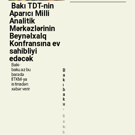
​ Bakı TDT-nin
Aparıcı Milli
Analitik
Mərkəzlərinin
Beynəlxalq
Konfransına ev
sahibliyi
edəcək
Baki-
baku.az bu
B
barədə
a
İİTKM-ya
k
istinadən
ı
xəbər verir
b
a
k
u
“
B
a
kı
b