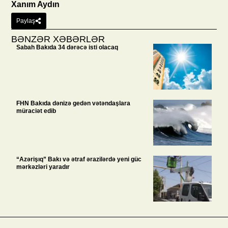
Xanım Aydın
Paylaş
BƏNZƏR XƏBƏRLƏR
Sabah Bakıda 34 dərəcə isti olacaq
FHN Bakıda dənizə gedən vətəndaşlara
müraciət edib
“Azərişıq” Bakı və ətraf ərazilərdə yeni güc
mərkəzləri yaradır