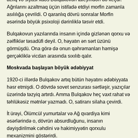
Ağrılarını azaltmaq üçün istifadə etdiyi morfin zamanla
asılılığa çevrildi. O qaranlıq dövrü sonralar Morfin
əsərində böyük psixoloji dərinliklə təsvir etdi.
Bulqakovun yazılarında insanın içində gizlənən qorxu və
zəifliklər təsadüfi deyil. O, həyatın ən sərt üzünü
görmüşdü. Ona görə də onun qəhrəmanları həmişə
gerçəkliklə vicdan arasında sıxılıb qalır.
Moskvada başlayan böyük ədəbiyyat
1920-ci illərdə Bulqakov artıq bütün həyatını ədəbiyyata
həsr etmişdi. O dövrdə sovet senzurası sərtləşir, yazıçılar
üzərində təzyiq artırdı. Amma Bulqakov heç vaxt rahat və
təhlükəsiz mətnlər yazmadı. O, satiranı silaha çevirdi.
İt ürəyi, Ölümcül yumurtalar və Ağ qvardiya kimi
əsərlərində o, dövrün absurdluğunu, insanın
dəyişdirilmək cəhdini və hakimiyyətin qorxulu
mexanizmini göstərirdi.