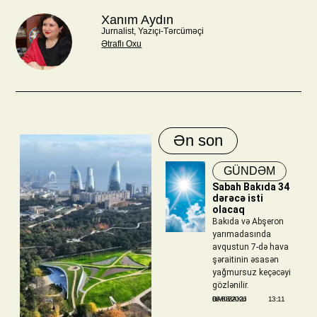
Xanım Aydın
Jurnalist, Yazıçı-Tərcüməçi
Ətraflı Oxu
Ən son
GÜNDƏM
Sabah Bakıda 34
dərəcə isti
olacaq
Bakıda və Abşeron
yarımadasında
avqustun 7-də hava
şəraitinin əsasən
yağmursuz keçəcəyi
gözlənilir.
BAKIBAKU
06/08/2026
13:11