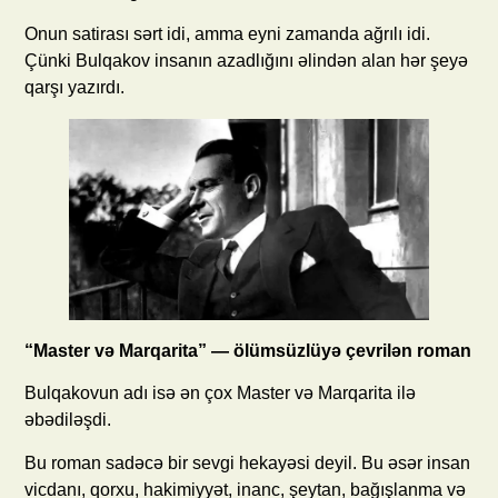
Onun satirası sərt idi, amma eyni zamanda ağrılı idi.
Çünki Bulqakov insanın azadlığını əlindən alan hər şeyə
qarşı yazırdı.
“Master və Marqarita” — ölümsüzlüyə çevrilən roman
Bulqakovun adı isə ən çox Master və Marqarita ilə
əbədiləşdi.
Bu roman sadəcə bir sevgi hekayəsi deyil. Bu əsər insan
vicdanı, qorxu, hakimiyyət, inanc, şeytan, bağışlanma və