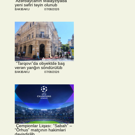
​ Azərbaycanın Malayziyada
yeni səfiri təyin olunub
BAKIBAKU
07/08/2026
​ “Tarqovı”da obyektdə baş
verən yanğın söndürülüb
BAKIBAKU
07/08/2026
​ Çempionlar Liqası: “Sabah” –
“Orhus” matçının hakimləri
dəyişdirilib