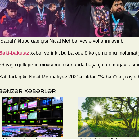
“Sabah” klubu qapıçısı Nicat Mehbalıyevlə yollarını ayırıb.
Baki-baku.az
xəbər verir ki, bu barədə ölkə çempionu məlumat 
26 yaşlı qolkiperin mövsümün sonunda başa çatan müqaviləsin
Xatırladaq ki, Nicat Mehbalıyev 2021-ci ildən “Sabah”da çıxış ed
BƏNZƏR XƏBƏRLƏR