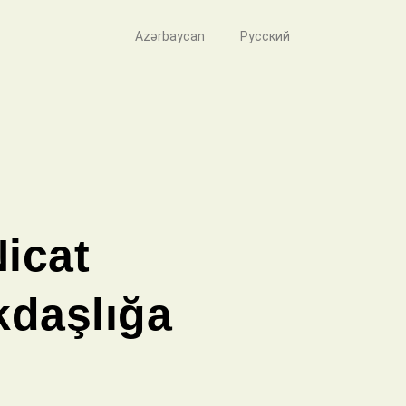
Azərbaycan
Русский
icat
kdaşlığa