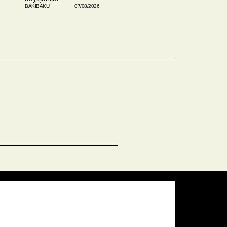
BAKIBAKU
07/08/2026
Pressure:
1009 mb
Wind Gust:
12 mph
Visibility:
10 km