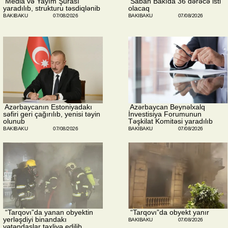
​ Media və Yayım Şurası
​ Sabah Bakıda 36 dərəcə isti
yaradılıb, strukturu təsdiqlənib
olacaq
BAKIBAKU
07/08/2026
BAKIBAKU
07/08/2026
​ Azərbaycanın Estoniyadakı
​ Azərbaycan Beynəlxalq
səfiri geri çağırılıb, yenisi təyin
İnvestisiya Forumunun
olunub
Təşkilat Komitəsi yaradılıb
BAKIBAKU
07/08/2026
BAKIBAKU
07/08/2026
​ “Tarqovı”da yanan obyektin
​ “Tarqovı”da obyekt yanır
yerləşdiyi binandakı
BAKIBAKU
07/08/2026
vətəndaşlar təxliyə edilib