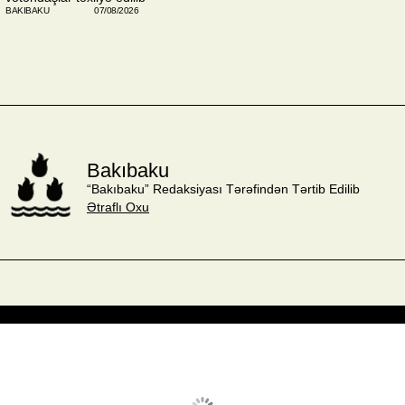
BAKIBAKU
07/08/2026
Bakıbaku
“Bakıbaku” Redaksiyası Tərəfindən Tərtib Edilib
Ətraflı Oxu
vq 8, 2026
Humidity:
22 %
Wind:
9 mph
Clouds:
0%