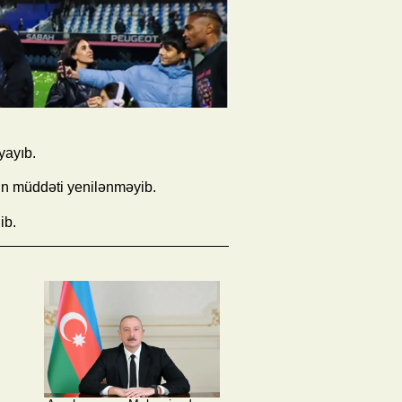
yayıb.
in müddəti yenilənməyib.
ib.