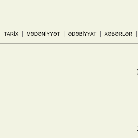
TARİX
MƏDƏNİYYƏT
ƏDƏBİYYAT
XƏBƏRLƏR