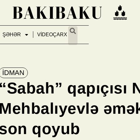
ŞƏHƏR
VİDEOÇARX
İDMAN
“Sabah” qapıçısı N
Mehbalıyevlə əmə
son qoyub