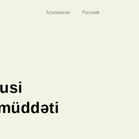
Azərbaycan
Русский
usi
 müddəti