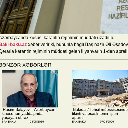
Azərbaycanda xüsusi karantin rejiminin müddəti uzadılıb.
Baki-baku.az
xəbər verir ki, bununla bağlı Baş nazir Əli Əsədov
Qərarla karantin rejiminin müddəti gələn il yanvarın 1-dən apreli
BƏNZƏR XƏBƏRLƏR
​ Rasim Balayev – Azərbaycan
​ Bakıda 7 təhsil müəssisəsində
kinosunun yaddaşında
tikinti və əsaslı təmir işləri
yaşayan obraz
aparılır
BAKIBAKU
08/08/2026
BAKIBAKU
07/08/2026