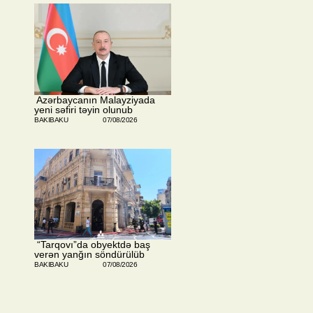
​ Azərbaycanın Malayziyada
yeni səfiri təyin olunub
BAKIBAKU
07/08/2026
​ “Tarqovı”da obyektdə baş
verən yanğın söndürülüb
BAKIBAKU
07/08/2026