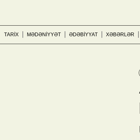
TARİX
MƏDƏNİYYƏT
ƏDƏBİYYAT
XƏBƏRLƏR