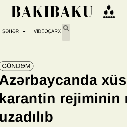
ŞƏHƏR
VİDEOÇARX
GÜNDƏM
Azərbaycanda xüs
karantin rejiminin
uzadılıb