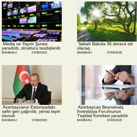
​ Media və Yayım Şurası
​ Sabah Bakıda 36 dərəcə isti
yaradılıb, strukturu təsdiqlənib
olacaq
BAKIBAKU
07/08/2026
BAKIBAKU
07/08/2026
​ Azərbaycanın Estoniyadakı
​ Azərbaycan Beynəlxalq
səfiri geri çağırılıb, yenisi təyin
İnvestisiya Forumunun
olunub
Təşkilat Komitəsi yaradılıb
BAKIBAKU
07/08/2026
BAKIBAKU
07/08/2026