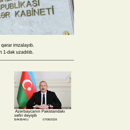
 qərar imzalayıb.
n 1-dək uzadılıb.
​ Azərbaycanın Pakistandakı
səfiri dəyişib
BAKIBAKU
07/08/2026