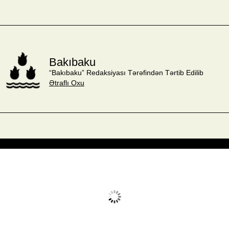
Bakıbaku
“Bakıbaku” Redaksiyası Tərəfindən Tərtib Edilib
Ətraflı Oxu
Avq 8, 2026
Humidity:
31 %
Wind:
17 mph
Clouds:
11%
Sunrise:
05:53