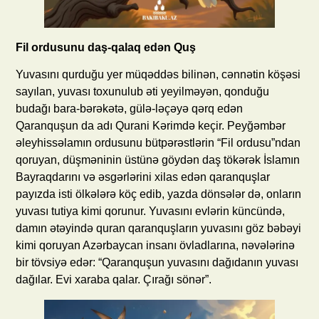
Fil ordusunu daş-qalaq edən Quş
Yuvasını qurduğu yer müqəddəs bilinən, cənnətin köşəsi
sayılan, yuvası toxunulub əti yeyilməyən, qonduğu
budağı bara-bərəkətə, gülə-ləçəyə qərq edən
Qaranquşun da adı Qurani Kərimdə keçir. Peyğəmbər
əleyhissəlamın ordusunu bütpərəstlərin “Fil ordusu”ndan
qoruyan, düşməninin üstünə göydən daş tökərək İslamın
Bayraqdarını və əsgərlərini xilas edən qaranquşlar
payızda isti ölkələrə köç edib, yazda dönsələr də, onların
yuvası tutiya kimi qorunur. Yuvasını evlərin küncündə,
damın ətəyində quran qaranquşların yuvasını göz bəbəyi
kimi qoruyan Azərbaycan insanı övladlarına, nəvələrinə
bir tövsiyə edər: “Qaranquşun yuvasını dağıdanın yuvası
dağılar. Evi xaraba qalar. Çırağı sönər”.