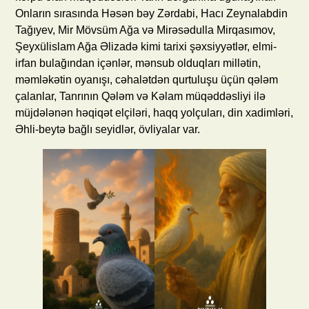
Onların sırasında Həsən bəy Zərdabi, Hacı Zeynalabdin
Tağıyev, Mir Mövsüm Ağa və Mirəsədulla Mirqasımov,
Şeyxülislam Ağa Əlizadə kimi tarixi şəxsiyyətlər, elmi-
irfan bulağından içənlər, mənsub olduqları millətin,
məmləkətin oyanışı, cəhalətdən qurtuluşu üçün qələm
çalanlar, Tanrının Qələm və Kəlam müqəddəsliyi ilə
müjdələnən həqiqət elçiləri, haqq yolçuları, din xadimləri,
Əhli-beytə bağlı seyidlər, övliyalar var.