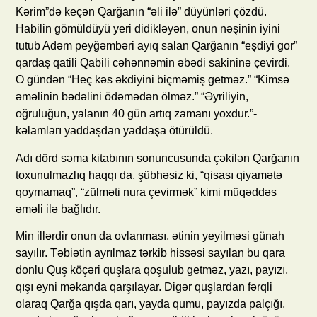
Kərim”də keçən Qarğanın “əli ilə” düyünləri çözdü.
Habilin gömüldüyü yeri didikləyən, onun nəşinin iyini
tutub Adəm peyğəmbəri ayıq salan Qarğanın “eşdiyi gor”
qardaş qatili Qabili cəhənnəmin əbədi sakininə çevirdi.
O gündən “Heç kəs əkdiyini biçməmiş getməz.” “Kimsə
əməlinin bədəlini ödəmədən ölməz.” “Əyriliyin,
oğruluğun, yalanın 40 gün artıq zamanı yoxdur.”-
kəlamları yaddaşdan yaddaşa ötürüldü.
Adı dörd səma kitabının sonuncusunda çəkilən Qarğanın
toxunulmazlıq haqqı da, şübhəsiz ki, “qisası qiyamətə
qoymamaq”, “zülməti nura çevirmək” kimi müqəddəs
əməli ilə bağlıdır.
Min illərdir onun da ovlanması, ətinin yeyilməsi günah
sayılır. Təbiətin ayrılmaz tərkib hissəsi sayılan bu qara
donlu Quş köçəri quşlara qoşulub getməz, yazı, payızı,
qışı eyni məkanda qarşılayar. Digər quşlardan fərqli
olaraq Qarğa qışda qarı, yayda qumu, payızda palçığı,