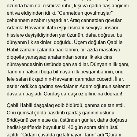
özündə həm də, cismi və ruhu, kişi və qadın başlanğıcını
ehtiva etdiyindən idi ki, “Cənnətdən qovulmuşlar”
cəhənnəm əzabını yaşadılar. Artıq cənnətdən qovulan
Adəmlə Həvvanın ilahi eşqi cismani sevgiyə, insani
hisslərə dəyişildiyindən yer üzünün, daha doğrusu bu
dünyanın ilk sakinləri doğuldu. Üçəm doğulan Qabillə
Habil zamanı çatanda bacılarının, bir azda məsələyə
diqqətlə yanaşsaq analarından sonra ilk əks cins
nümayəndəsinin üstündə qan saldılar. Dünyanın ilk qanı,
Tanrının nəfsini boğa bilməyən ilk peyğəmbərinin, onu
felə salan ilk qadının-Həvvanın qanından cücərdi. İllər,
əsrlər ötdükcə qadına sevdalanın Adəm oğlunun səltənət
davaları başladı. Qardaş qardaşı öz qılıncına doğradı!
Qabil Habili daşqalaq edib öldürdü, qanına qəltan etdi.
Onu qumsal çöldə basdırıb qardaş qanının üstünü
örtdüyünü zənn etsə də, üstündən günlər, daha doğrusu
hədisi-şəriflərdə buyrulur ki, 40 gün sonra sirrin üstü
açıldı. “Cidanı çuvalda gizlətməyən Tanrı” adı “Qurani