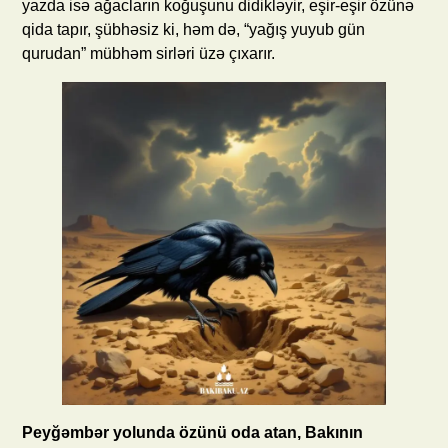
yazda isə ağacların koğuşunu didikləyir, eşir-eşir özünə
qida tapır, şübhəsiz ki, həm də, “yağış yuyub gün
qurudan” mübhəm sirləri üzə çıxarır.
Peyğəmbər yolunda özünü oda atan, Bakının