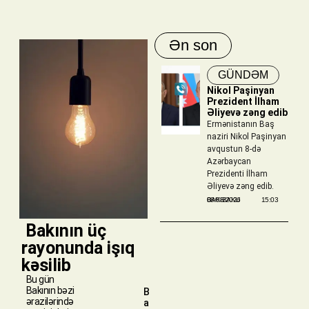
Ən son
GÜNDƏM
Nikol Paşinyan
Prezident İlham
Əliyevə zəng edib
Ermənistanın Baş
naziri Nikol Paşinyan
avqustun 8-də
Azərbaycan
Prezidenti İlham
Əliyevə zəng edib.
BAKIBAKU
08/08/2026
15:03
​ Bakının üç
rayonunda işıq
kəsilib
Bu gün
Bakının bəzi
B
ərazilərində
a