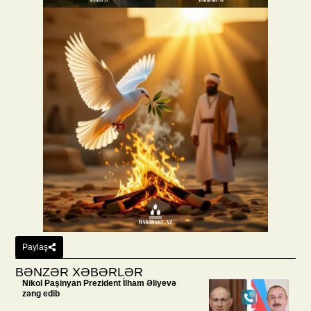
Paylaş
BƏNZƏR XƏBƏRLƏR
Nikol Paşinyan Prezident İlham Əliyevə
zəng edib