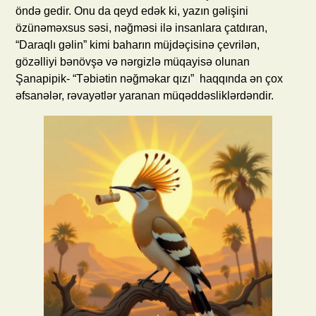
öndə gedir. Onu da qeyd edək ki, yazın gəlişini
özünəməxsus səsi, nəğməsi ilə insanlara çatdıran,
“Daraqlı gəlin” kimi baharın müjdəçisinə çevrilən,
gözəlliyi bənövşə və nərgizlə müqayisə olunan
Şanapipik- “Təbiətin nəğməkar qızı” haqqında ən çox
əfsanələr, rəvayətlər yaranan müqəddəsliklərdəndir.