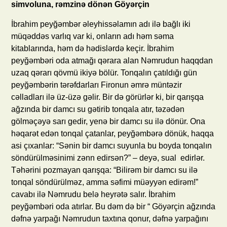
simvoluna, rəmzinə dönən Göyərçin
İbrahim peyğəmbər əleyhissəlamın adı ilə bağlı iki
müqəddəs varlıq var ki, onların adı həm səma
kitablarında, həm də hədislərdə keçir. İbrahim
peyğəmbəri oda atmağı qərara alan Nəmrudun haqqdan
uzaq qərarı qövmü ikiyə bölür. Tonqalın çatıldığı gün
peyğəmbərin tərəfdarları Fironun əmrə müntəzir
cəlladları ilə üz-üzə gəlir. Bir də görürlər ki, bir qarışqa
ağzında bir damcı su gətirib tonqala atır, təzədən
gölməçəyə sarı gedir, yenə bir damcı su ilə dönür. Ona
həqarət edən tonqal çatanlar, peyğəmbərə dönük, haqqa
asi çıxanlar: “Sənin bir damcı suyunla bu boyda tonqalın
söndürülməsinimi zənn edirsən?” – deyə, sual edirlər.
Təhərini pozmayan qarışqa: “Bilirəm bir damcı su ilə
tonqal söndürülməz, amma səfimi müəyyən edirəm!”
cavabı ilə Nəmrudu belə heyrətə salır. İbrahim
peyğəmbəri oda atırlar. Bu dəm də bir “ Göyərçin ağzında
dəfnə yarpağı Nəmrudun taxtına qonur, dəfnə yarpağını