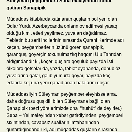
Süleyman peyğəmbərə Səba mələyindən xəbər
gətirən Şanapipik
Müqəddəs kitablarda xatırlanan quşların bol yeri olan
Odlar Yurdu Azərbaycanda onların ov edilməsi yasaq
olduğu kimi, ətləri yeyilməz, yuvaları dağıdılmaz.
Təbiətin bu zərif incilərinin sırasında Qurani Kərimdə adı
keçən, peyğəmbərlərin üzünü görən şanapipik,
qaranquş, göyərçin toxunulmazlıq haqqını Ulu Tanrıdan
aldığındandır ki, köçəri quşlara qoşulub payızda isti
ölkələrə getsələr də, yazda, təbiət oyananda, dönüb öz
yuvalarına gələr, gəlib yumurta qoyar, payızda köç
edəndə köçünə yeni qanadlanan balalarını qoşar.
Müqəddəsliyin Süleyman peyğəmbər əleyhissəlama,
daha doğrusu quş dili bilən Süleymana bağlı olan
Şanapipik (bəzi yörələrimizdə ona “hüthüt” də deyirlər.)
Səba – Yel mələyindən xəbər gətirdiyindən, peyğəmbəri
sıxıntından, cavabsız sualların imtahanından
qurtardığındandır ki, adı müqəddəs quşların sırasında