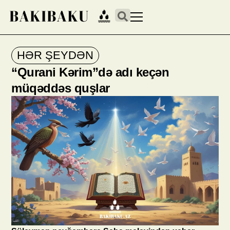
HƏR ŞEYDƏN
“Qurani Kərim”də adı keçən
müqəddəs quşlar