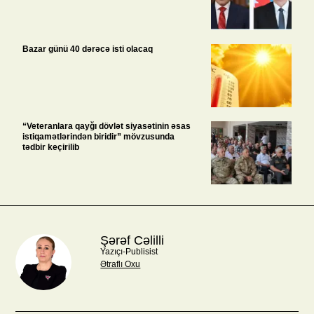
Bazar günü 40 dərəcə isti olacaq
“Veteranlara qayğı dövlət siyasətinin əsas
istiqamətlərindən biridir” mövzusunda
tədbir keçirilib
Şərəf Cəlilli
Yazıçı-Publisist
Ətraflı Oxu