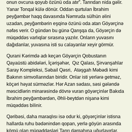
onun ovcuna qoyub özünü oda atır”. Tanrıdan nida gəlir.
Yanar Tonqal külə dönür. Oddan qurtulan İbrahim
peyğəmbər haqq davasında Nəmruda sülhün əlini
uzadan, peyğəmbərin eşqinə özünü oda atan Göyərçinə
nəfəs verir. O gündən bu günə Qarışqa da, Göyərçin də
müqəddəs varlıqlar sırasına yazılır. Onların yuvasını
dağıdanlar, yuvasına isti su calayanlar xeyir görmür.
Qurani Kərimdə adı keçən Göyərçin Qobustanın
Qayaüstü abidələri, İçərişəhər, Qız Qalası, Şirvanşahlar
Saray Kompleksi, Səbail Qəsri, Atəşgah Məbədi kimi
Bakının simvollarından biridir. Onlar isti yerlərə getməz,
köçəri həyat sürməzlər. Hər Azan sədası, səsi gələndə
məscidlərin minarəsində dövrə vuran göyərçinlər Bakıda
İbrahim peyğəmbərdən, Əhli-beytdən nişanə kimi
müqəddəs bilinir.
Qəribəsi, daha maraqlısı isə odur ki, göyərçinlər istisna
hallarda ruhu bədənindən qopan, yerlə göyün arasında
körpü olan müqəddəsləri Tanrı dərgahına uğurlayırlar.