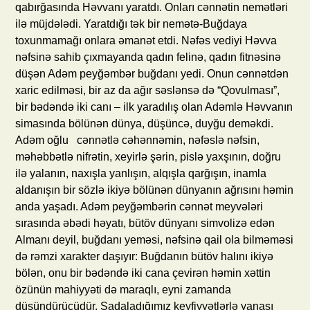
qabırğasında Həvvanı yaratdı. Onları cənnətin nemətləri
ilə müjdələdi. Yaratdığı tək bir nemətə-Buğdaya
toxunmamağı onlara əmanət etdi. Nəfəs vediyi Həvva
nəfsinə sahib çıxmayanda qadın felinə, qadın fitnəsinə
düşən Adəm peyğəmbər buğdanı yedi. Onun cənnətdən
xaric edilməsi, bir az da ağır səslənsə də “Qovulması”,
bir bədəndə iki canı – ilk yaradılış olan Adəmlə Həvvanın
simasında bölünən dünya, düşüncə, duyğu deməkdi.
Adəm oğlu cənnətlə cəhənnəmin, nəfəslə nəfsin,
məhəbbətlə nifrətin, xeyirlə şərin, pislə yaxşının, doğru
ilə yalanın, naxışla yanlışın, alqışla qarğışın, inamla
aldanışın bir sözlə ikiyə bölünən dünyanın ağrısını həmin
anda yaşadı. Adəm peyğəmbərin cənnət meyvələri
sırasında əbədi həyatı, bütöv dünyanı simvolizə edən
Almanı deyil, buğdanı yeməsi, nəfsinə qail ola bilməməsi
də rəmzi xarakter daşıyır: Buğdanın bütöv halını ikiyə
bölən, onu bir bədəndə iki cana çevirən həmin xəttin
özünün mahiyyəti də maraqlı, eyni zamanda
düşündürücüdür. Sadaladığımız keyfiyyətlərlə yanaşı