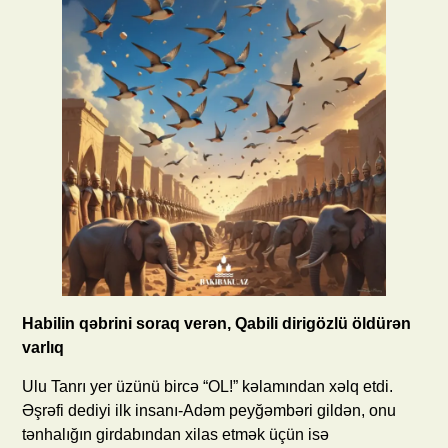
Habilin qəbrini soraq verən, Qabili dirigözlü öldürən
varlıq
Ulu Tanrı yer üzünü bircə “OL!” kəlamından xəlq etdi.
Əşrəfi dediyi ilk insanı-Adəm peyğəmbəri gildən, onu
tənhalığın girdabından xilas etmək üçün isə