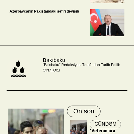
Azərbaycanın Pakistandakı səfiri dəyişib
Bakıbaku
“Bakıbaku” Redaksiyası Tərəfindən Tərtib Edilib
Ətraflı Oxu
Ən son
GÜNDƏM
“Veteranlara