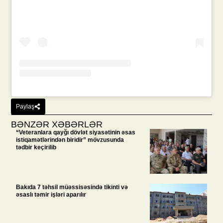
Paylaş
BƏNZƏR XƏBƏRLƏR
“Veteranlara qayğı dövlət siyasətinin əsas
istiqamətlərindən biridir” mövzusunda
tədbir keçirilib
Bakıda 7 təhsil müəssisəsində tikinti və
əsaslı təmir işləri aparılır