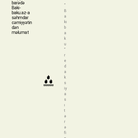
barədə
“
Baki-
B
baku.az-a
a
səhmdar
kı
cəmiyyətin
dən
b
məlumat
a
k
u
”
r
e
d
a
k
s
iy
a
s
ı
t
ə
r
ə
fi