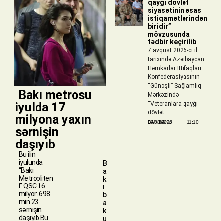
qayğı dövlət
siyasətinin əsas
istiqamətlərindən
biridir”
mövzusunda
tədbir keçirilib
7 avqust 2026-cı il
tarixində Azərbaycan
Həmkarlar İttifaqları
Konfederasiyasının
“Günəşli” Sağlamlıq
​ Bakı metrosu
Mərkəzində
iyulda 17
“Veteranlara qayğı
dövlət
milyona yaxın
BAKIBAKU
08/08/2026
11:10
sərnişin
daşıyıb
Bu ilin
iyulunda
B
“Bakı
a
Metropliten
k
i” QSC 16
ı
milyon 698
b
min 23
a
sərnişin
k
daşıyıb.Bu
u