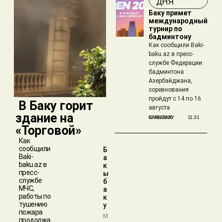
ДНЯ
Баку примет
международный
турнир по
бадминтону
Как сообщили Baki-
baku.az в пресс-
службе Федерации
бадминтона
Азербайджана,
соревнования
пройдут с 14 по 16
​ В Баку горит
августа
здание на
БАКЫБАКУ
07/08/2026
11:31
«Торговой»
Как
сообщили
Б
Baki-
а
baku.az в
к
пресс-
ы
службе
б
МЧС,
а
работы по
к
тушению
у
пожара
М
продолжа