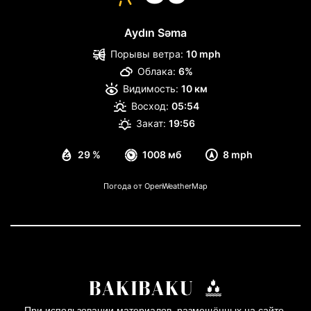
Aydın Səma
Порывы ветра:
10 mph
Облака:
6%
Видимость:
10 км
Восход:
05:54
Закат:
19:56
29 %
1008 мб
8 mph
Погода от OpenWeatherMap
При использовании материалов, размещённых на сайте,