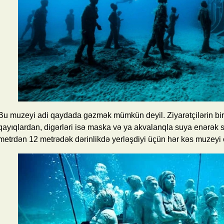
Bu muzeyi adi qaydada gəzmək mümkün deyil. Ziyarətçilərin bir 
qayıqlardan, digərləri isə maska və ya akvalanqla suya enərək sən
metrdən 12 metrədək dərinlikdə yerləşdiyi üçün hər kəs muzeyi ö