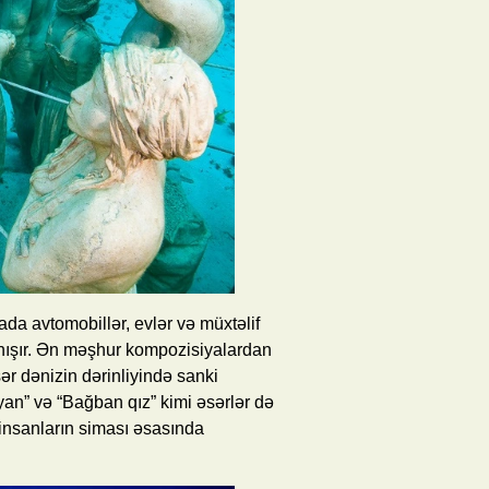
ada avtomobillər, evlər və müxtəlif
danışır. Ən məşhur kompozisiyalardan
sər dənizin dərinliyində sanki
yan” və “Bağban qız” kimi əsərlər də
 insanların siması əsasında