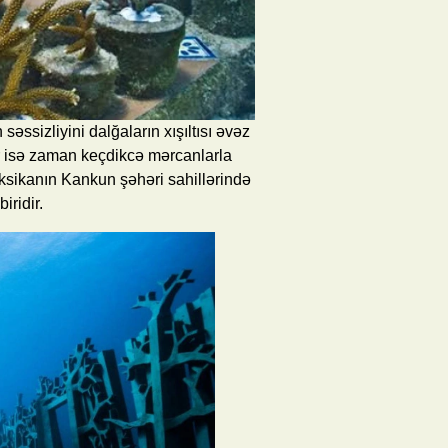
ssizliyini dalğaların xışıltısı əvəz
r isə zaman keçdikcə mərcanlarla
eksikanın Kankun şəhəri sahillərində
ridir.