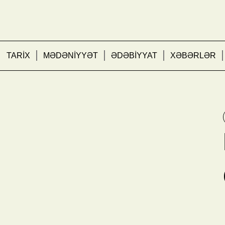
TARİX
MƏDƏNİYYƏT
ƏDƏBİYYAT
XƏBƏRLƏR