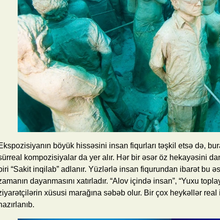
Ekspozisiyanın böyük hissəsini insan fiqurları təşkil etsə də, bur
sürreal kompozisiyalar da yer alır. Hər bir əsər öz hekayəsini 
biri “Sakit inqilab” adlanır. Yüzlərlə insan fiqurundan ibarət bu ə
zamanın dayanmasını xatırladır. “Alov içində insan”, “Yuxu topla
ziyarətçilərin xüsusi marağına səbəb olur. Bir çox heykəllər real
hazırlanıb.