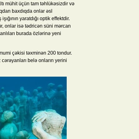
tı mühit üçün tam təhlükəsizdir və
yıqdan baxdıqda onlar əsl
ğının yaratdığı optik effektdir.
r, onlar isə tədricən süni mərcan
 canlıları burada özlərinə yeni
umi çəkisi təxminən 200 tondur.
 cərəyanları belə onların yerini