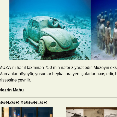
MUZA-nı hər il təxminən 750 min nəfər ziyarət edir. Muzeyin eksp
Mərcanlar böyüyür, yosunlar heykəllərə yeni çalarlar bəxş edir, b
hissəsinə çevrilir.
Nəzrin Mahu
BƏNZƏR XƏBƏRLƏR