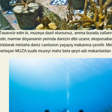
Təsəvvür edin ki, muzeyə daxil olursunuz, amma burada zalların sə
edir, mərmər döşəmənin yerində dənizin dibi uzanır, eksponatla
örtülərək minlərlə dəniz canlısının yaşayış məkanına çevrilir. M
yerləşən MUZA sualtı muzeyi məhz belə qeyri-adi məkanlardan bi