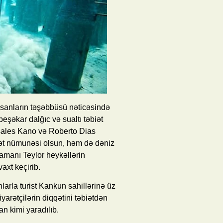
nsanların təşəbbüsü nəticəsində
peşəkar dalğıc və sualtı təbiət
sales Kano və Roberto Dias
nət nümunəsi olsun, həm də dəniz
amanı Teylor heykəllərin
axt keçirib.
larla turist Kankun sahillərinə üz
iyarətçilərin diqqətini təbiətdən
 kimi yaradılıb.