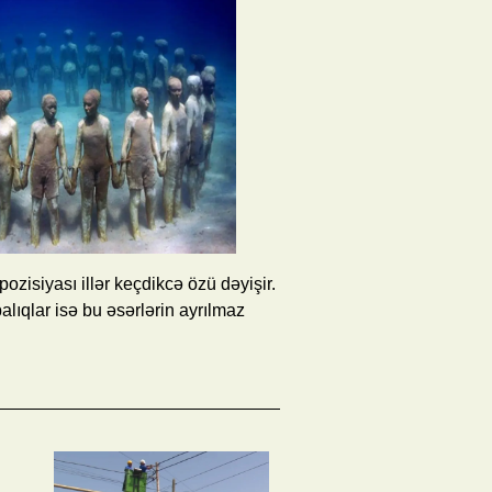
ozisiyası illər keçdikcə özü dəyişir.
alıqlar isə bu əsərlərin ayrılmaz