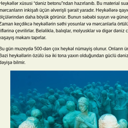
Heykəllər xüsusi “dəniz betonu”ndan hazırlanıb. Bu material sual
mərcanların inkişafı üçün əlverişli şərait yaradır. Heykəllərə qa
ölçülərindən daha böyük görünür. Bunun səbəbi suyun və günəş işı
Zaman keçdikcə heykəllərin səthi yosunlar və mərcanlarla örtülü
riflərinə çevrilirlər. Beləliklə, balıqlar, molyusklar və digər dəniz
yaşayış məkanı tapırlar.
Bu gün muzeydə 500-dən çox heykəl nümayiş olunur. Onların üm
Bəzi heykəllərin özülü isə iki tona yaxın olduğundan güclü dəniz
dəyişə bilmir.