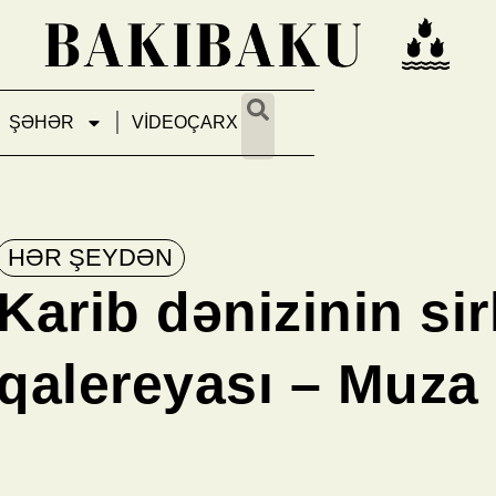
ŞƏHƏR
VİDEOÇARX
HƏR ŞEYDƏN
Karib dənizinin sirl
qalereyası – Muza