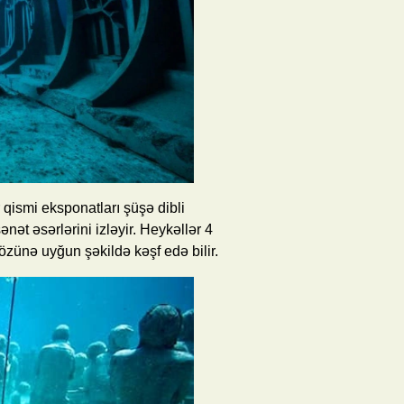
qismi eksponatları şüşə dibli
ət əsərlərini izləyir. Heykəllər 4
zünə uyğun şəkildə kəşf edə bilir.