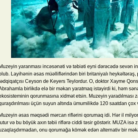
Muzeyin yaranması incəsənəti və təbiəti eyni dərəcədə sevən i
olub. Layihənin əsas müəlliflərindən biri britaniyalı heykəltəraş, 
tədqiqatçısı Ceyson de Keyers Teylordur. O, doktor Xayme Qon
Abrahamla birlikdə elə bir məkan yaratmaq istəyirdi ki, həm sə
ekosisteminin qorunmasına xidmət etsin. Muzeyin yaradılması z
quraşdırılması üçün suyun altında ümumilikdə 120 saatdan çox v
Muzeyin əsas məqsədi mərcan riflərini qorumaq idi. Hər il milyon
tutur və bu böyük axın təbii riflərə ciddi təsir göstərir. MUZA isə z
uzaqlaşdırmadan, onu qorumağa kömək edən alternativ bir məkan