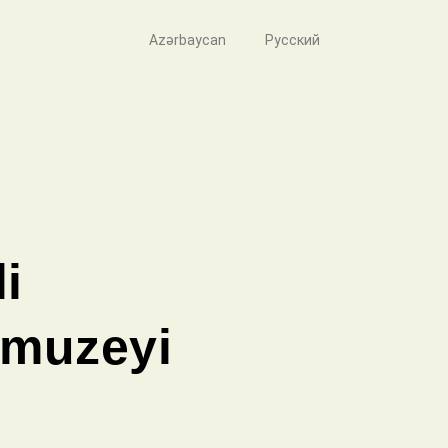
Azərbaycan
Русский
i
 muzeyi