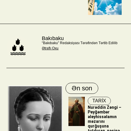
Bakıbaku
“Bakıbaku” Redaksiyası Tərəfindən Tərtib Edilib
Ətraflı Oxu
Ən son
TARİX
Nurəddin Zəngi –
Peyğəmbər
əleyhissəlamın
məzarını
qurğuşuna
tutduran, nəşinə