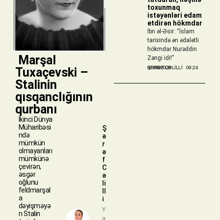
toxunmaq
istəyənləri edam
etdirən hökmdar
İbn əl-Əsir: “İslam
tarixində ən ədalətli
hökmdar Nurəddin
​ Marşal
Zəngi idi!”
ŞƏRƏF CƏLILLI
07/08/2026
09:24
Tuxaçevski –
Stalinin
qısqanclığının
qurbanı
İkinci Dünya
Müharibəsi
Ş
ndə
ə
mümkün
r
olmayanları
ə
mümkünə
f
çevirən,
C
əsgər
ə
oğlunu
li
feldmarşal
ll
a
i
dəyişməyə
Y
n Stalin
a