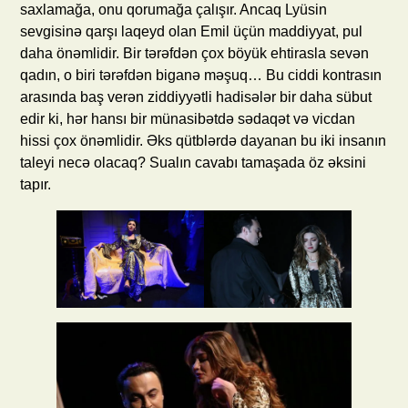
saxlamağa, onu qorumağa çalışır. Ancaq Lyüsin
sevgisinə qarşı laqeyd olan Emil üçün maddiyyat, pul
daha önəmlidir. Bir tərəfdən çox böyük ehtirasla sevən
qadın, o biri tərəfdən biganə məşuq… Bu ciddi kontrasın
arasında baş verən ziddiyyətli hadisələr bir daha sübut
edir ki, hər hansı bir münasibətdə sədaqət və vicdan
hissi çox önəmlidir. Əks qütblərdə dayanan bu iki insanın
taleyi necə olacaq? Sualın cavabı tamaşada öz əksini
tapır.