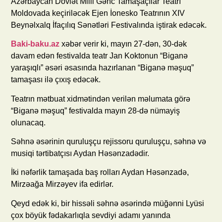
Azərbaycan Dövlət Milli Gənc Tamaşaçılar Teatrı
Moldovada keçiriləcək Ejen İonesko Teatrının XIV
Beynəlxalq İfaçılıq Sənətləri Festivalında iştirak edəcək.
Baki-baku.az
xəbər verir ki, mayın 27-dən, 30-dək
davam edən festivalda teatr Jan Koktonun “Biganə
yaraşıqlı” əsəri əsasında hazırlanan “Biganə məşuq”
tamaşası ilə çıxış edəcək.
Teatrın mətbuat xidmətindən verilən məlumata görə
“Biganə məşuq” festivalda mayın 28-də nümayiş
olunacaq.
Səhnə əsərinin quruluşçu rejissoru quruluşçu, səhnə və
musiqi tərtibatçısı Aydan Həsənzadədir.
İki nəfərlik tamaşada baş rolları Aydan Həsənzadə,
Mirzəağa Mirzəyev ifa edirlər.
Qeyd edək ki, bir hissəli səhnə əsərində müğənni Lyüsi
çox böyük fədakarlıqla sevdiyi adamı yanında