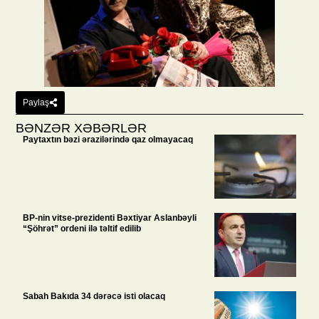
Paylaş
BƏNZƏR XƏBƏRLƏR
Paytaxtın bəzi ərazilərində qaz olmayacaq
BP-nin vitse-prezidenti Bəxtiyar Aslanbəyli
“Şöhrət” ordeni ilə təltif edilib
Sabah Bakıda 34 dərəcə isti olacaq