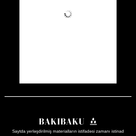
Aydın Səma
Wind Gust:
13 mph
Clouds:
2%
Visibility:
10 km
Sunrise:
05:51
Sunset:
20:00
16 %
1009 mb
11 mph
Weather from OpenWeatherMap
Saytda yerləşdirilmiş materialların istifadəsi zamanı istinad