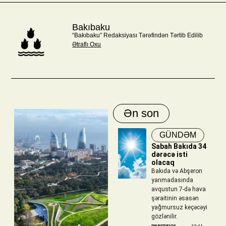
Bakıbaku
“Bakıbaku” Redaksiyası Tərəfindən Tərtib Edilib
Ətraflı Oxu
Ən son
GÜNDƏM
Sabah Bakıda 34
dərəcə isti
olacaq
Bakıda və Abşeron
yarımadasında
avqustun 7-də hava
şəraitinin əsasən
yağmursuz keçəcəyi
gözlənilir.