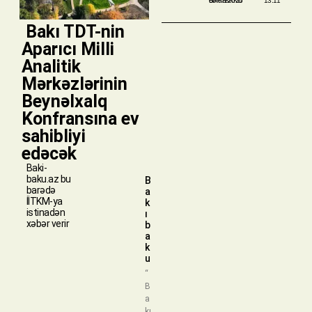
BAKIBAKU
06/08/2026
13:11
​ Bakı TDT-nin
Aparıcı Milli
Analitik
Mərkəzlərinin
Beynəlxalq
Konfransına ev
sahibliyi
edəcək
Baki-
baku.az bu
B
barədə
a
İİTKM-ya
k
istinadən
ı
xəbər verir
b
a
k
u
“
B
a
kı