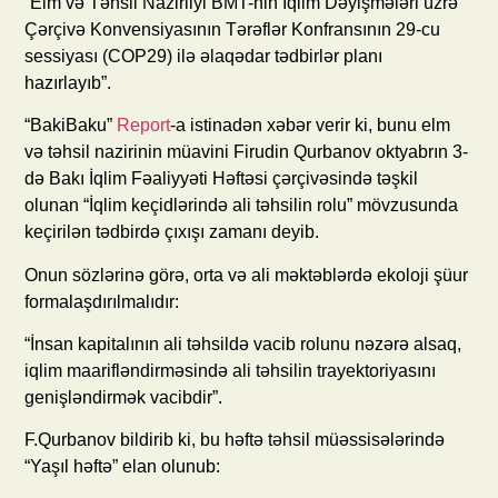
“Elm və Təhsil Nazirliyi BMT-nin İqlim Dəyişmələri üzrə
Çərçivə Konvensiyasının Tərəflər Konfransının 29-cu
sessiyası (COP29) ilə əlaqədar tədbirlər planı
hazırlayıb”.
“BakiBaku”
Report
-a istinadən xəbər verir ki, bunu elm
və təhsil nazirinin müavini Firudin Qurbanov oktyabrın 3-
də Bakı İqlim Fəaliyyəti Həftəsi çərçivəsində təşkil
olunan “İqlim keçidlərində ali təhsilin rolu” mövzusunda
keçirilən tədbirdə çıxışı zamanı deyib.
Onun sözlərinə görə, orta və ali məktəblərdə ekoloji şüur
formalaşdırılmalıdır:
“İnsan kapitalının ali təhsildə vacib rolunu nəzərə alsaq,
iqlim maarifləndirməsində ali təhsilin trayektoriyasını
genişləndirmək vacibdir”.
F.Qurbanov bildirib ki, bu həftə təhsil müəssisələrində
“Yaşıl həftə” elan olunub: