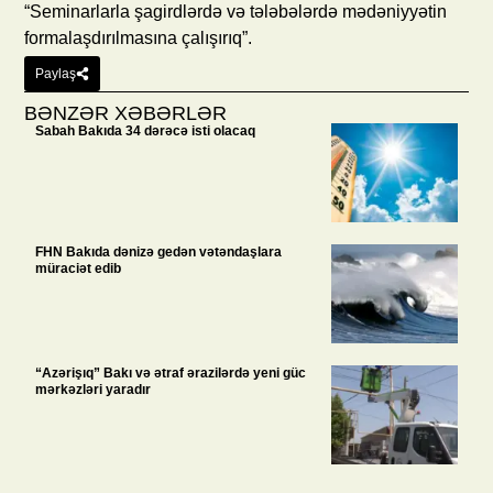
“Seminarlarla şagirdlərdə və tələbələrdə mədəniyyətin
formalaşdırılmasına çalışırıq”.
Paylaş
BƏNZƏR XƏBƏRLƏR
Sabah Bakıda 34 dərəcə isti olacaq
FHN Bakıda dənizə gedən vətəndaşlara
müraciət edib
“Azərişıq” Bakı və ətraf ərazilərdə yeni güc
mərkəzləri yaradır