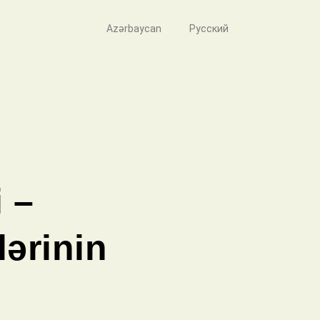
Azərbaycan
Русский
 –
lərinin