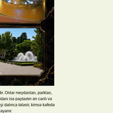
ir. Onlar meydanları, parkları,
danı isə paytaxtın ən canlı və
işi dalınca tələsir, kimsə kafedə
ayanır.