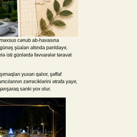
ünəməxsus cənub ab-havasına
 günəş şüaları altında parıldayır,
ə isti günlərdə fəvvarələr təravət
rnaqları yuxarı qalxır, şəffaf
ılarının zərrəciklərini ətrafa yayır,
 qarışaraq sanki yox olur.