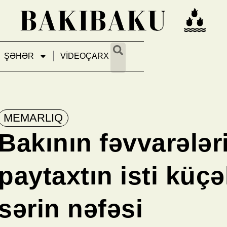
ŞƏHƏR
VİDEOÇARX
MEMARLIQ
Bakının fəvvarələri
paytaxtın isti küçə
sərin nəfəsi