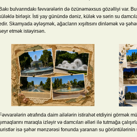
Bakı bulvarındakı fəvvarələrin də özünəməxsus gözəlliyi var. B
küləklə birləşir. İsti yay günündə dəniz, külək və sərin su damcı
edir. Skamyada əyləşmək, ağacların xışıltısını dinləmək və şəhər
seyr etmək istəyirsən.
Fəvvarələrin ətrafında daim ailələrin istirahət etdiyini görmək 
şırnaqlarını maraqla izləyir və damcıları əlləri ilə tutmağa çalışır
turistlər isə şəhər mənzərəsi fonunda yaranan su görüntülərinin şə