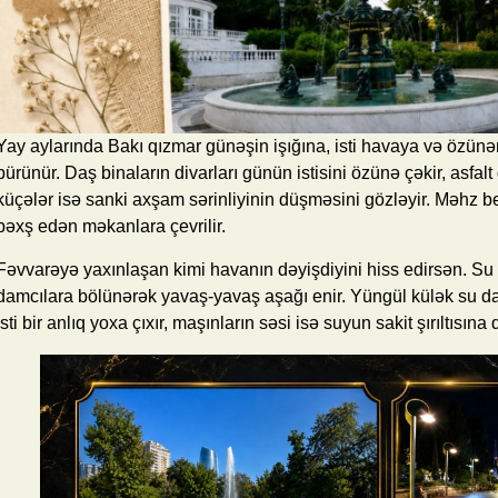
Yay aylarında Bakı qızmar günəşin işığına, isti havaya və öz
bürünür. Daş binaların divarları günün istisini özünə çəkir, asfalt
küçələr isə sanki axşam sərinliyinin düşməsini gözləyir. Məhz bel
bəxş edən məkanlara çevrilir.
Fəvvarəyə yaxınlaşan kimi havanın dəyişdiyini hiss edirsən. Su şı
damcılara bölünərək yavaş-yavaş aşağı enir. Yüngül külək su damc
isti bir anlıq yoxa çıxır, maşınların səsi isə suyun sakit şırıltısına