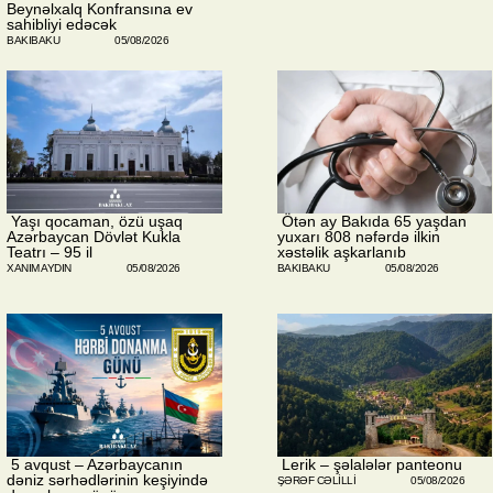
Beynəlxalq Konfransına ev
sahibliyi edəcək
BAKIBAKU
05/08/2026
​ Yaşı qocaman, özü uşaq
​ Ötən ay Bakıda 65 yaşdan
Azərbaycan Dövlət Kukla
yuxarı 808 nəfərdə ilkin
Teatrı – 95 il
xəstəlik aşkarlanıb
XANIM AYDIN
05/08/2026
BAKIBAKU
05/08/2026
​ 5 avqust – Azərbaycanın
​ Lerik – şəlalələr panteonu
dəniz sərhədlərinin keşiyində
ŞƏRƏF CƏLILLI
05/08/2026