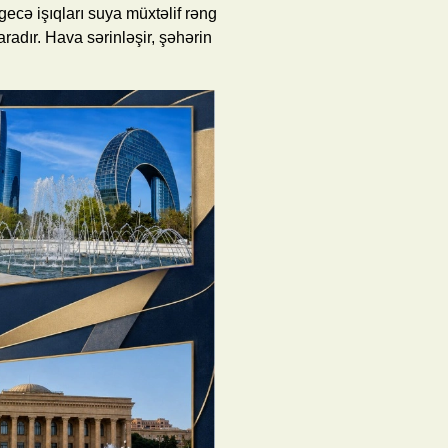
ecə işıqları suya müxtəlif rəng
yaradır. Hava sərinləşir, şəhərin