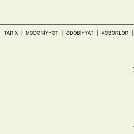
TARİX
MƏDƏNİYYƏT
ƏDƏBİYYAT
XƏBƏRLƏR