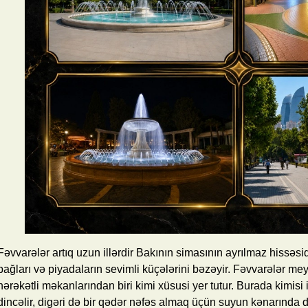
Fəvvarələr artıq uzun illərdir Bakının simasının ayrılmaz hissəsid
bağları və piyadaların sevimli küçələrini bəzəyir. Fəvvarələr mey
hərəkətli məkanlarından biri kimi xüsusi yer tutur. Burada kimisi 
dincəlir, digəri də bir qədər nəfəs almaq üçün suyun kənarında d