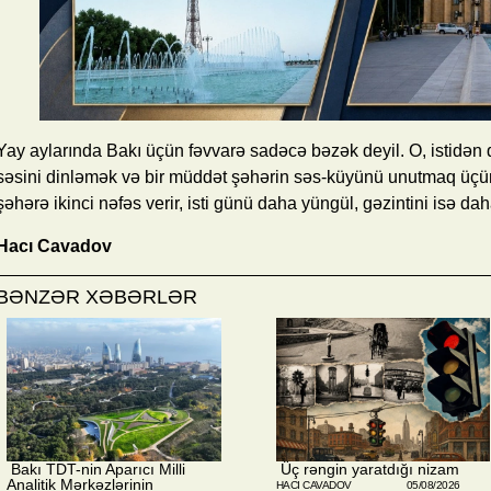
Yay aylarında Bakı üçün fəvvarə sadəcə bəzək deyil. O, istidən 
səsini dinləmək və bir müddət şəhərin səs-küyünü unutmaq üçü
şəhərə ikinci nəfəs verir, isti günü daha yüngül, gəzintini isə dah
Hacı Cavadov
BƏNZƏR XƏBƏRLƏR
​ Bakı TDT-nin Aparıcı Milli
​ Üç rəngin yaratdığı nizam
Analitik Mərkəzlərinin
HACI CAVADOV
05/08/2026