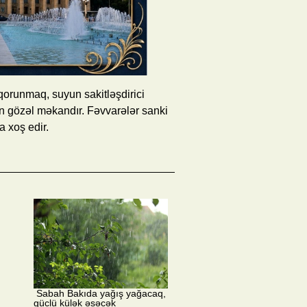
qorunmaq, suyun sakitləşdirici
n gözəl məkandır. Fəvvarələr sanki
a xoş edir.
​ Sabah Bakıda yağış yağacaq,
güclü külək əsəcək