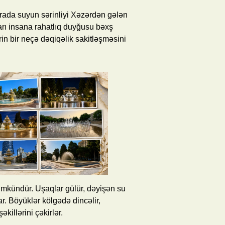
urada suyun sərinliyi Xəzərdən gələn
ları insana rahatlıq duyğusu bəxş
in bir neçə dəqiqəlik sakitləşməsini
mümkündür. Uşaqlar gülür, dəyişən su
lar. Böyüklər kölgədə dincəlir,
killərini çəkirlər.