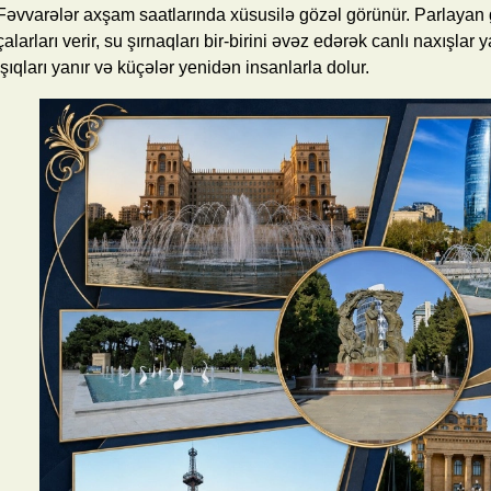
Fəvvarələr axşam saatlarında xüsusilə gözəl görünür. Parlayan g
çalarları verir, su şırnaqları bir-birini əvəz edərək canlı naxışlar 
işıqları yanır və küçələr yenidən insanlarla dolur.