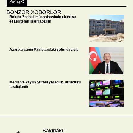
Paylaş
BƏNZƏR XƏBƏRLƏR
Bakıda 7 təhsil müəssisəsində tikinti və
əsaslı təmir işləri aparılır
Azərbaycanın Pakistandakı səfiri dəyişib
Media və Yayım Şurası yaradılıb, strukturu
təsdiqlənib
Bakıbaku