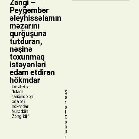
Zəngi –
Peyğəmbər
əleyhissəlamın
məzarını
qurğuşuna
tutduran,
nəşinə
toxunmaq
istəyənləri
edam etdirən
hökmdar
İbn əl-Əsir:
“İslam
Ş
tarixində ən
ə
ədalətli
r
hökmdar
ə
Nurəddin
f
Zəngi idi!”
C
ə
li
ll
i