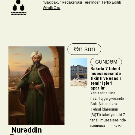
“Bakıbaku” Redaksiyası Tərəfindən Tərtib Edilib
Ətraflı Oxu
Ən son
GÜNDƏM
Bakıda 7 təhsil
müəssisəsində
tikinti və əsaslı
təmir işləri
aparılır
Yeni tədris ilinə
hazırlıq çərçivəsində
Bakı Şəhəri üzrə
Təhsil İdarəsinin
(BŞTİ) tabeliyindəki 7
təhsil müəssisəsində
BAKIBAKU
07/08/2026
17:27
​ Nurəddin