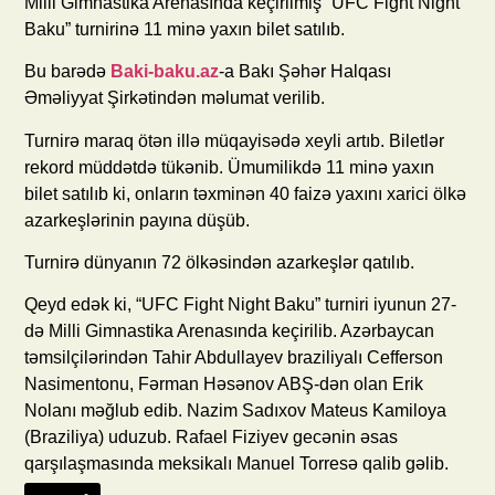
Milli Gimnastika Arenasında keçirilmiş “UFC Fight Night
Baku” turnirinə 11 minə yaxın bilet satılıb.
Bu barədə
Baki-baku.az
-a Bakı Şəhər Halqası
Əməliyyat Şirkətindən məlumat verilib.
Turnirə maraq ötən illə müqayisədə xeyli artıb. Biletlər
rekord müddətdə tükənib. Ümumilikdə 11 minə yaxın
bilet satılıb ki, onların təxminən 40 faizə yaxını xarici ölkə
azarkeşlərinin payına düşüb.
Turnirə dünyanın 72 ölkəsindən azarkeşlər qatılıb.
Qeyd edək ki, “UFC Fight Night Baku” turniri iyunun 27-
də Milli Gimnastika Arenasında keçirilib. Azərbaycan
təmsilçilərindən Tahir Abdullayev braziliyalı Cefferson
Nasimentonu, Fərman Həsənov ABŞ-dən olan Erik
Nolanı məğlub edib. Nazim Sadıxov Mateus Kamiloya
(Braziliya) uduzub. Rafael Fiziyev gecənin əsas
qarşılaşmasında meksikalı Manuel Torresə qalib gəlib.