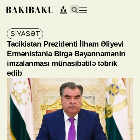
SİYASƏT
Tacikistan Prezidenti İlham Əliyevi
Ermənistanla Birgə Bəyannamənin
imzalanması münasibətilə təbrik
edib