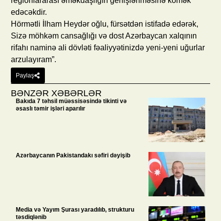
regionlararası əməkdaşlığın genişlənməsinə kömək
edəcəkdir.
Hörmətli İlham Heydər oğlu, fürsətdən istifadə edərək,
Sizə möhkəm cansağlığı və dost Azərbaycan xalqının
rifahı naminə ali dövləti fəaliyyətinizdə yeni-yeni uğurlar
arzulayıram”.
Paylaş
BƏNZƏR XƏBƏRLƏR
Bakıda 7 təhsil müəssisəsində tikinti və
əsaslı təmir işləri aparılır
Azərbaycanın Pakistandakı səfiri dəyişib
Media və Yayım Şurası yaradılıb, strukturu
təsdiqlənib