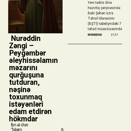
Yeni tədris ilinə
hazırlıq çərçivəsində
Bakı Şəhəri üzrə
Təhsil İdarəsinin
(BŞTİ) tabeliyindəki 7
təhsil müəssisəsində
BAKIBAKU
07/08/2026
17:27
​ Nurəddin
Zəngi –
Peyğəmbər
əleyhissəlamın
məzarını
qurğuşuna
tutduran,
nəşinə
toxunmaq
istəyənləri
edam etdirən
hökmdar
İbn əl-Əsir:
“İslam
Ş