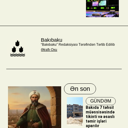
Bakıbaku
“Bakıbaku” Redaksiyası Tərəfindən Tərtib Edilib
Ətraflı Oxu
Ən son
GÜNDƏM
Bakıda 7 təhsil
müəssisəsində
tikinti və əsaslı
təmir işləri
aparılır