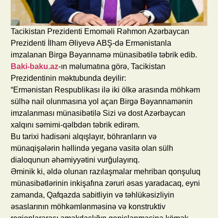
Tacikistan Prezidenti Emoməli Rəhmon Azərbaycan
Prezidenti İlham Əliyevə ABŞ-də Ermənistanla
imzalanan Birgə Bəyannamə münasibətilə təbrik edib.
Baki-baku.az
-ın məlumatına görə, Tacikistan
Prezidentinin məktubunda deyilir:
“Ermənistan Respublikası ilə iki ölkə arasında möhkəm
sülhə nail olunmasına yol açan Birgə Bəyannamənin
imzalanması münasibətilə Sizi və dost Azərbaycan
xalqını səmimi-qəlbdən təbrik edirəm.
Bu tarixi hadisəni alqışlayır, böhranların və
münaqişələrin həllində yeganə vasitə olan sülh
dialoqunun əhəmiyyətini vurğulayırıq.
Əminik ki, əldə olunan razılaşmalar mehriban qonşuluq
münasibətlərinin inkişafına zəruri əsas yaradacaq, eyni
zamanda, Qafqazda sabitliyin və təhlükəsizliyin
əsaslarının möhkəmlənməsinə və konstruktiv