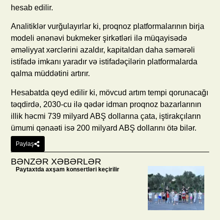
hesab edilir.
Analitiklər vurğulayırlar ki, proqnoz platformalarının birja
modeli ənənəvi bukmeker şirkətləri ilə müqayisədə
əməliyyat xərclərini azaldır, kapitaldan daha səmərəli
istifadə imkanı yaradır və istifadəçilərin platformalarda
qalma müddətini artırır.
Hesabatda qeyd edilir ki, mövcud artım tempi qorunacağı
təqdirdə, 2030-cu ilə qədər idman proqnoz bazarlarının
illik həcmi 739 milyard ABŞ dollarına çata, iştirakçıların
ümumi qənaəti isə 200 milyard ABŞ dollarını ötə bilər.
Paylaş
BƏNZƏR XƏBƏRLƏR
Paytaxtda axşam konsertləri keçirilir