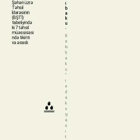
Şəhəri üzrə
ı
Təhsil
b
İdarəsinin
a
(BŞTİ)
k
tabeliyində
u
ki 7 təhsil
“
müəssisəsi
B
ndə tikinti
a
və əsaslı
kı
b
a
k
u
”
r
e
d
a
k
s
iy
a
s
ı
t