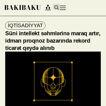
İQTİSADİYYAT
Süni intellekt səhmlərinə maraq artır,
idman proqnoz bazarında rekord
ticarət qeydə alınıb