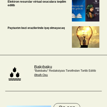
Elektron resurslar virtual oxuculara təqdim
edilib
Paytaxtın bəzi ərazilərində işıq olmayacaq
Bakıbaku
“Bakıbaku” Redaksiyası Tərəfindən Tərtib Edilib
Ətraflı Oxu