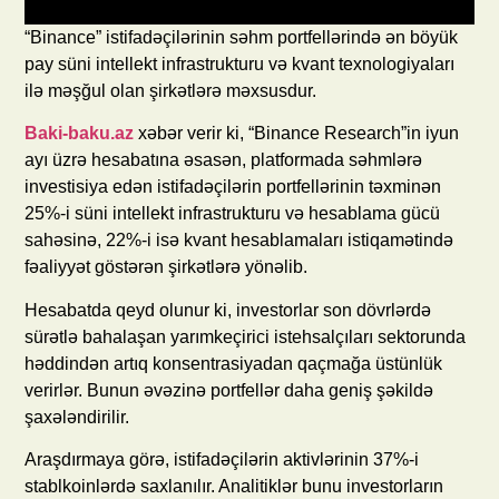
“Binance” istifadəçilərinin səhm portfellərində ən böyük
pay süni intellekt infrastrukturu və kvant texnologiyaları
ilə məşğul olan şirkətlərə məxsusdur.
Baki-baku.az
xəbər verir ki, “Binance Research”in iyun
ayı üzrə hesabatına əsasən, platformada səhmlərə
investisiya edən istifadəçilərin portfellərinin təxminən
25%-i süni intellekt infrastrukturu və hesablama gücü
sahəsinə, 22%-i isə kvant hesablamaları istiqamətində
fəaliyyət göstərən şirkətlərə yönəlib.
Hesabatda qeyd olunur ki, investorlar son dövrlərdə
sürətlə bahalaşan yarımkeçirici istehsalçıları sektorunda
həddindən artıq konsentrasiyadan qaçmağa üstünlük
verirlər. Bunun əvəzinə portfellər daha geniş şəkildə
şaxələndirilir.
Araşdırmaya görə, istifadəçilərin aktivlərinin 37%-i
stablkoinlərdə saxlanılır. Analitiklər bunu investorların