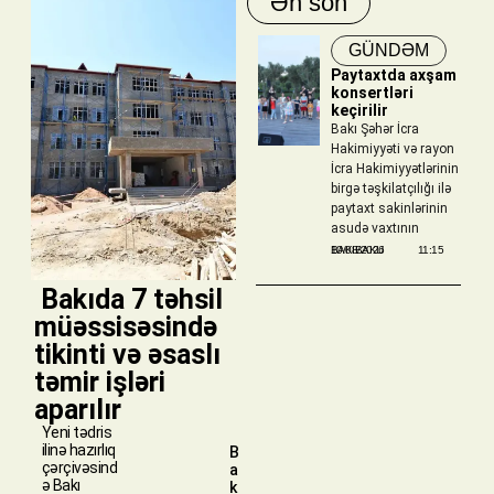
Ən son
GÜNDƏM
Paytaxtda axşam
konsertləri
keçirilir
Bakı Şəhər İcra
Hakimiyyəti və rayon
İcra Hakimiyyətlərinin
birgə təşkilatçılığı ilə
paytaxt sakinlərinin
asudə vaxtının
BAKIBAKU
10/08/2026
11:15
​ Bakıda 7 təhsil
müəssisəsində
tikinti və əsaslı
təmir işləri
aparılır
Yeni tədris
ilinə hazırlıq
B
çərçivəsind
a
ə Bakı
k