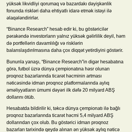
yüksək likvidliyi qorumaq və bazardakı dəyişkənlik
fonunda riskləri daha ehtiyatlı idarə etmək istəyi ilə
əlaqələndirirlər.
“Binance Research” hesab edir ki, bu göstəricilər
pərakəndə investorların yalnız yüksək gəlirlilik deyil, həm
də portfellərin davamlılığı və risklərin
balanslaşdırılmasına daha çox diqqət yetirdiyini göstərir.
Bununla yanaşı, “Binance Research”in digər hesabatına
görə, futbol üzrə dünya çempionatına həsr olunan
proqnoz bazarlarında ticarət həcminin artması
nəticəsində idman proqnoz platformalarında aylıq
əməliyyatların ümumi dəyəri ilk dəfə 20 milyard ABŞ
dollarını ötüb.
Hesabatda bildirilir ki, təkcə dünya çempionatı ilə bağlı
proqnoz bazarlarında ticarət həcmi 5,4 milyard ABŞ
dollarından çox olub. Bu göstərici idman proqnoz
bazarları tarixində qeydə alınan ən yüksək aylıq nəticə