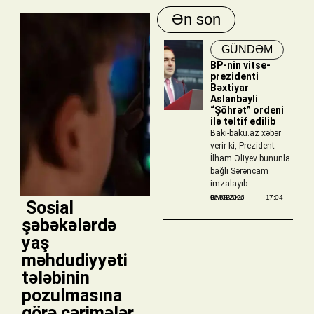
Ən son
GÜNDƏM
BP-nin vitse-
prezidenti
Bəxtiyar
Aslanbəyli
“Şöhrət” ordeni
ilə təltif edilib
Baki-baku.az xəbər
verir ki, Prezident
İlham Əliyev bununla
bağlı Sərəncam
imzalayıb
BAKIBAKU
06/08/2026
17:04
​ Sosial
şəbəkələrdə
yaş
məhdudiyyəti
tələbinin
pozulmasına
görə cərimələr