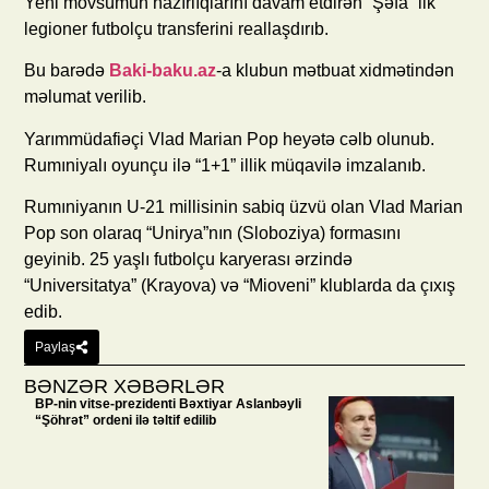
Yeni mövsümün hazırlıqlarını davam etdirən “Şəfa” ilk
legioner futbolçu transferini reallaşdırıb.
Bu barədə
Baki-baku.az
-a klubun mətbuat xidmətindən
məlumat verilib.
Yarımmüdafiəçi Vlad Marian Pop heyətə cəlb olunub.
Rumıniyalı oyunçu ilə “1+1” illik müqavilə imzalanıb.
Rumıniyanın U-21 millisinin sabiq üzvü olan Vlad Marian
Pop son olaraq “Unirya”nın (Sloboziya) formasını
geyinib. 25 yaşlı futbolçu karyerası ərzində
“Universitatya” (Krayova) və “Mioveni” klublarda da çıxış
edib.
Paylaş
BƏNZƏR XƏBƏRLƏR
BP-nin vitse-prezidenti Bəxtiyar Aslanbəyli
“Şöhrət” ordeni ilə təltif edilib