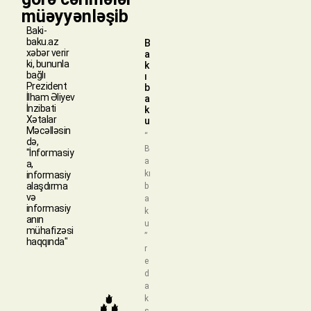
müəyyənləşib
Baki-
baku.az
B
xəbər verir
a
ki, bununla
k
bağlı
ı
Prezident
b
İlham Əliyev
a
İnzibati
k
Xətalar
u
Məcəlləsin
“
də,
B
"İnformasiy
a
a,
kı
informasiy
alaşdırma
b
və
a
informasiy
k
anın
u
mühafizəsi
”
haqqında"
r
e
d
a
k