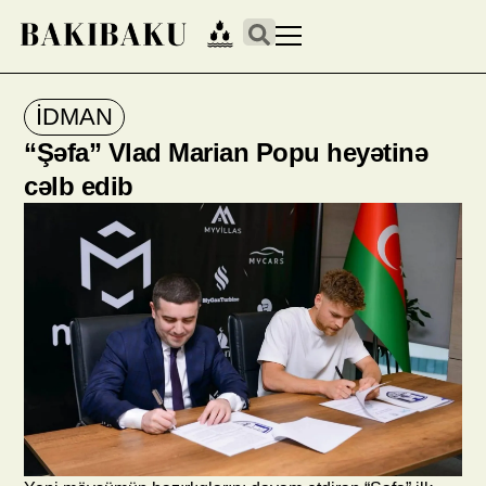
İDMAN
“Şəfa” Vlad Marian Popu heyətinə
cəlb edib