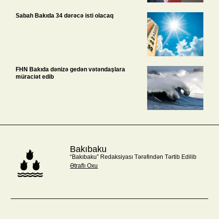
Sabah Bakıda 34 dərəcə isti olacaq
FHN Bakıda dənizə gedən vətəndaşlara
müraciət edib
Bakıbaku
“Bakıbaku” Redaksiyası Tərəfindən Tərtib Edilib
Ətraflı Oxu