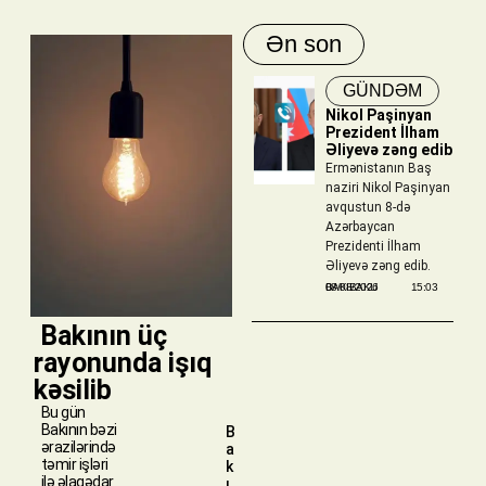
Ən son
GÜNDƏM
Nikol Paşinyan
Prezident İlham
Əliyevə zəng edib
Ermənistanın Baş
naziri Nikol Paşinyan
avqustun 8-də
Azərbaycan
Prezidenti İlham
Əliyevə zəng edib.
BAKIBAKU
08/08/2026
15:03
​ Bakının üç
rayonunda işıq
kəsilib
Bu gün
Bakının bəzi
B
ərazilərində
a
təmir işləri
k
ilə əlaqədar
ı