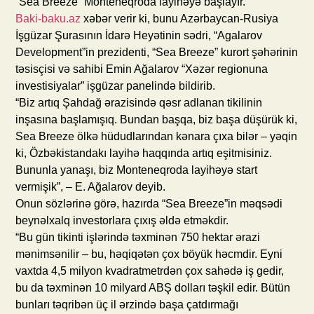
“Sea Breeze” Monteneqroda layihəyə başlayır.
Baki-baku.az
xəbər verir ki, bunu Azərbaycan-Rusiya
İşgüzar Şurasının İdarə Heyətinin sədri, “Agalarov
Development”in prezidenti, “Sea Breeze” kurort şəhərinin
təsisçisi və sahibi Emin Ağalarov “Xəzər regionuna
investisiyalar” işgüzar panelində bildirib.
“Biz artıq Şahdağ ərazisində qəsr adlanan tikilinin
inşasına başlamışıq. Bundan başqa, biz başa düşürük ki,
Sea Breeze ölkə hüdudlarından kənara çıxa bilər – yəqin
ki, Özbəkistandakı layihə haqqında artıq eşitmisiniz.
Bununla yanaşı, biz Monteneqroda layihəyə start
vermişik”, – E. Ağalarov deyib.
Onun sözlərinə görə, hazırda “Sea Breeze”in məqsədi
beynəlxalq investorlara çıxış əldə etməkdir.
“Bu gün tikinti işlərində təxminən 750 hektar ərazi
mənimsənilir – bu, həqiqətən çox böyük həcmdir. Eyni
vaxtda 4,5 milyon kvadratmetrdən çox sahədə iş gedir,
bu da təxminən 10 milyard ABŞ dolları təşkil edir. Bütün
bunları təqribən üç il ərzində başa çatdırmağı