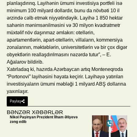
planlaşdırırıq. Layihənin ümumi investisiya portfeli isə
minimum 100 milyard dollardır, bunu da növbəti 10 il
ərzində cəlb etmək niyyətindəyik. Layihə 1 850 hektar
sahənin mənimsənilməsini və 30 milyon kvadratmetr
müxtəlif növ daşınmaz əmlakın: otellərin,
apartamentlərin, apart-otellərin, villaların, kommersiya
zonalarının, məktəblərin, universitetlərin və bir çox digər
obyektlərin reallaşdırılmasını nəzərdə tutur”, – E.
Ağalarov bildirib.
Xatırladaq ki, hazırda Azərbaycan artıq Monteneqroda
“Portonovi” layihəsini həyata keçirir. Layihəyə yatırılan
investisiyaların ümumi məbləği 1 milyard ABŞ dollarına
yaxınlaşır.
Paylaş
BƏNZƏR XƏBƏRLƏR
Nikol Paşinyan Prezident İlham Əliyevə
zəng edib