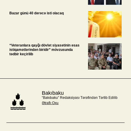
Bazar günü 40 dərəcə isti olacaq
“Veteranlara qayğı dövlət siyasətinin əsas
istiqamətlərindən biridir” mövzusunda
tədbir keçirilib
Bakıbaku
“Bakıbaku” Redaksiyası Tərəfindən Tərtib Edilib
Ətraflı Oxu