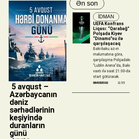
Ən son
İDMAN
UEFA Konfrans
Liqası: “Qarabağ”
Polşada Kiyev
“Dinamo”su ilə
qarşılaşacaq
Baki-baku.az-ın
məlumatına görə,
qarşılaşma Polşadakı
"Lublin Arena"da, Bakı
vaxtı ilə saat 21:00-da
start götürəcək.
BAKIBAKU
06/08/2026
11:55
​ 5 avqust –
Azərbaycanın
dəniz
sərhədlərinin
keşiyində
duranların
günü