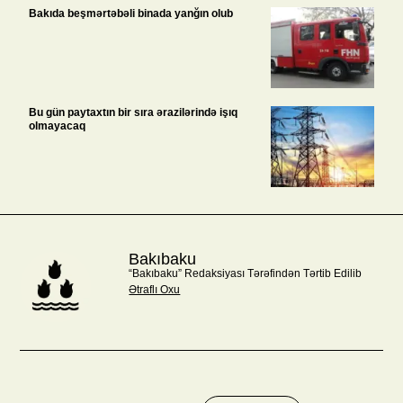
Bakıda beşmərtəbəli binada yanğın olub
Bu gün paytaxtın bir sıra ərazilərində işıq
olmayacaq
Bakıbaku
“Bakıbaku” Redaksiyası Tərəfindən Tərtib Edilib
Ətraflı Oxu