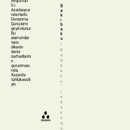
Avqustun
5-i
B
Azərbayca
a
nda Hərbi
k
Donanma
ı
Günü kimi
b
qeyd olunur.
a
Bu
k
əlamətdar
u
tarix
“
ölkənin
B
dəniz
a
sərhədlərini
kı
n
qorunması
b
nda,
a
Xəzərdə
k
təhlükəsizli
u
yin
”
r
e
d
a
k
s
iy
a