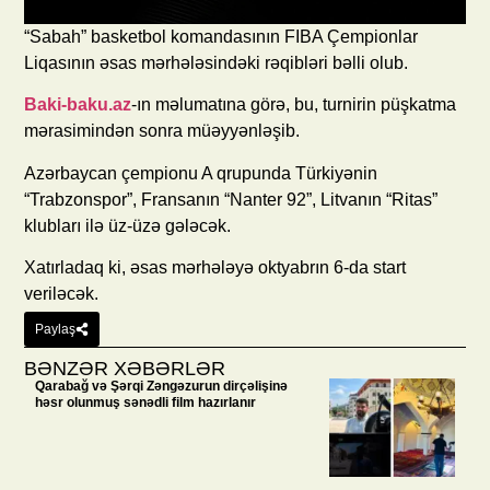
“Sabah” basketbol komandasının FIBA Çempionlar
Liqasının əsas mərhələsindəki rəqibləri bəlli olub.
Baki-baku.az
-ın məlumatına görə, bu, turnirin püşkatma
mərasimindən sonra müəyyənləşib.
Azərbaycan çempionu A qrupunda Türkiyənin
“Trabzonspor”, Fransanın “Nanter 92”, Litvanın “Ritas”
klubları ilə üz-üzə gələcək.
Xatırladaq ki, əsas mərhələyə oktyabrın 6-da start
veriləcək.
Paylaş
BƏNZƏR XƏBƏRLƏR
Qarabağ və Şərqi Zəngəzurun dirçəlişinə
həsr olunmuş sənədli film hazırlanır