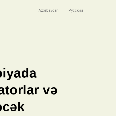
Azərbaycan
Русский
piyada
atorlar və
nəcək