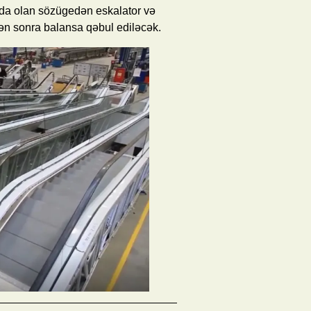
nda olan sözügedən eskalator və
ən sonra balansa qəbul ediləcək.