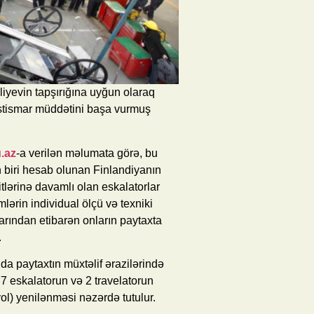
iyevin tapşırığına uyğun olaraq
istismar müddətini başa vurmuş
.az
-a verilən məlumata görə, bu
n biri hesab olunan Finlandiyanın
tlərinə davamlı olan eskalatorlar
lərin individual ölçü və texniki
larından etibarən onların paytaxta
.
da paytaxtın müxtəlif ərazilərində
7 eskalatorun və 2 travelatorun
yol) yenilənməsi nəzərdə tutulur.