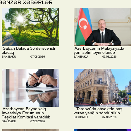
BƏNZƏR XƏBƏRLƏR
​ Sabah Bakıda 36 dərəcə isti
​ Azərbaycanın Malayziyada
olacaq
yeni səfiri təyin olunub
BAKIBAKU
07/08/2026
BAKIBAKU
07/08/2026
​ Azərbaycan Beynəlxalq
​ “Tarqovı”da obyektdə baş
İnvestisiya Forumunun
verən yanğın söndürülüb
Təşkilat Komitəsi yaradılıb
BAKIBAKU
07/08/2026
BAKIBAKU
07/08/2026