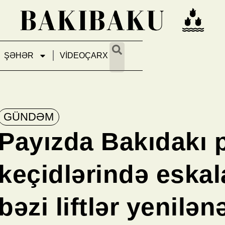
ŞƏHƏR
VİDEOÇARX
GÜNDƏM
Payızda Bakıdakı 
keçidlərində eskal
bəzi liftlər yenilə