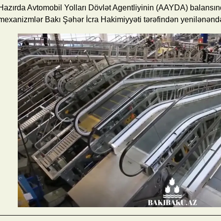
Hazırda Avtomobil Yolları Dövlət Agentliyinin (AAYDA) balansı
mexanizmlər Bakı Şəhər İcra Hakimiyyəti tərəfindən yenilənənd