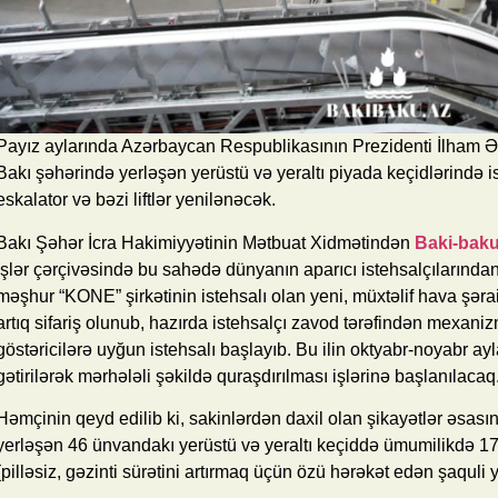
Payız aylarında Azərbaycan Respublikasının Prezidenti İlham Əl
Bakı şəhərində yerləşən yerüstü və yeraltı piyada keçidlərində 
eskalator və bəzi liftlər yenilənəcək.
Bakı Şəhər İcra Hakimiyyətinin Mətbuat Xidmətindən
Baki-baku
işlər çərçivəsində bu sahədə dünyanın aparıcı istehsalçılarında
məşhur “KONE” şirkətinin istehsalı olan yeni, müxtəlif hava şərai
artıq sifariş olunub, hazırda istehsalçı zavod tərəfindən mexanizm
göstəricilərə uyğun istehsalı başlayıb. Bu ilin oktyabr-noyabr ay
gətirilərək mərhələli şəkildə quraşdırılması işlərinə başlanılacaq
Həmçinin qeyd edilib ki, sakinlərdən daxil olan şikayətlər əsasın
yerləşən 46 ünvandakı yerüstü və yeraltı keçiddə ümumilikdə 17
(pilləsiz, gəzinti sürətini artırmaq üçün özü hərəkət edən şaquli 