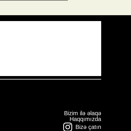
Pressure:
1008 mb
Wind Gust:
17 mph
Visibility:
10 km
Sunset:
19:59
Bizim ilə əlaqə
Haqqımızda
Bizə çatın