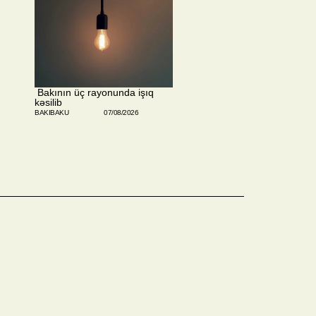
​ Bakının üç rayonunda işıq
kəsilib
BAKIBAKU
07/08/2026