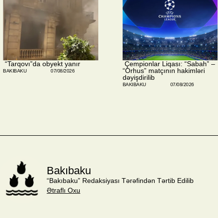
​ “Tarqovı”da obyekt yanır
​ Çempionlar Liqası: “Sabah” –
“Orhus” matçının hakimləri
BAKIBAKU
07/08/2026
dəyişdirilib
BAKIBAKU
07/08/2026
Bakıbaku
“Bakıbaku” Redaksiyası Tərəfindən Tərtib Edilib
Ətraflı Oxu