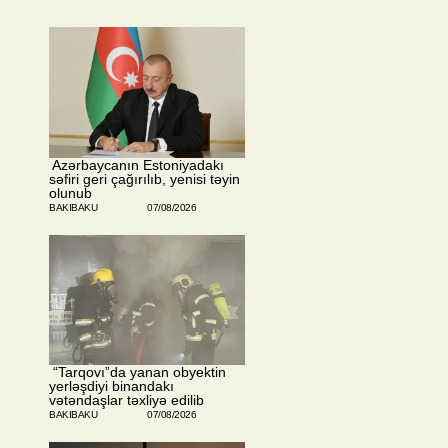
​ Azərbaycanın Estoniyadakı
səfiri geri çağırılıb, yenisi təyin
olunub
BAKIBAKU
07/08/2026
​ “Tarqovı”da yanan obyektin
yerləşdiyi binandakı
vətəndaşlar təxliyə edilib
BAKIBAKU
07/08/2026