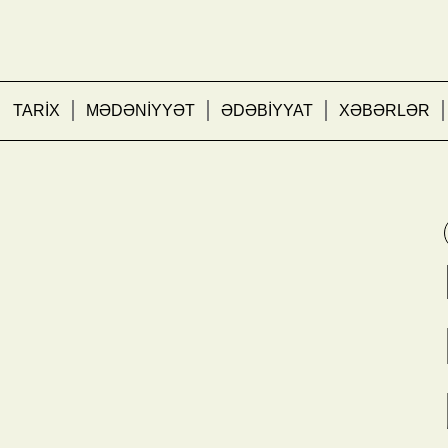
TARİX
MƏDƏNİYYƏT
ƏDƏBİYYAT
XƏBƏRLƏR