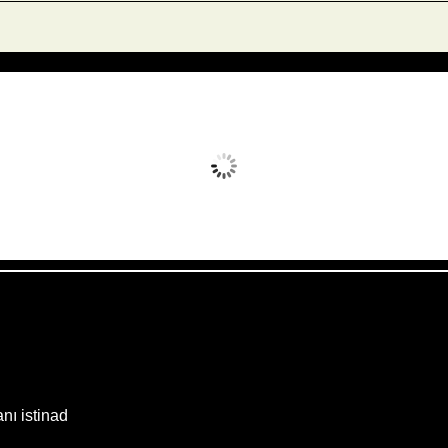
Avq 7, 2026
Humidity:
21 %
Wind:
18 mph
Clouds:
12%
Sunrise:
05:52
Weather from OpenWeatherMap
anı istinad