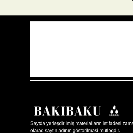
Azərbaycan Respublikası, AZ
19:26,
37
°C
Az Buludlu
Saytda yerləşdirilmiş materialların istifadəsi zam
olaraq saytın adının göstərilməsi mütləqdir.