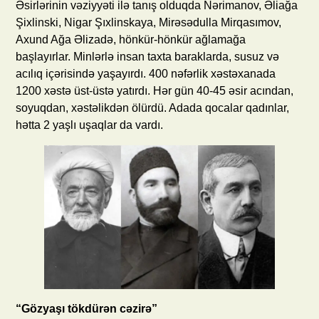
Əsirlərinin vəziyyəti ilə tanış olduqda Nərimanov, Əliağa
Şixlinski, Nigar Şıxlinskaya, Mirəsədulla Mirqasımov,
Axund Ağa Əlizadə, hönkür-hönkür ağlamağa
başlayırlar. Minlərlə insan taxta baraklarda, susuz və
acılıq içərisində yaşayırdı. 400 nəfərlik xəstəxanada
1200 xəstə üst-üstə yatırdı. Hər gün 40-45 əsir acından,
soyuqdan, xəstəlikdən ölürdü. Adada qocalar qadınlar,
hətta 2 yaşlı uşaqlar da vardı.
“Gözyaşı tökdürən cəzirə”