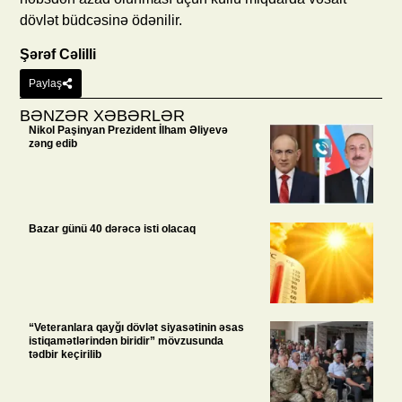
dövlət büdcəsinə ödənilir.
Şərəf Cəlilli
Paylaş
BƏNZƏR XƏBƏRLƏR
Nikol Paşinyan Prezident İlham Əliyevə
zəng edib
Bazar günü 40 dərəcə isti olacaq
“Veteranlara qayğı dövlət siyasətinin əsas
istiqamətlərindən biridir” mövzusunda
tədbir keçirilib