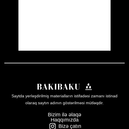
Visibility:
10 km
Sunrise:
05:53
Sunset:
19:57
31 %
1008 mb
17 mph
Weather from OpenWeatherMap
Saytda yerləşdirilmiş materialların istifadəsi zamanı istinad
olaraq saytın adının göstərilməsi mütləqdir.
Bizim ilə əlaqə
Haqqımızda
Bizə çatın