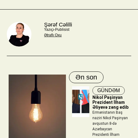
Şərəf Cəlilli
Yazıçı-Publisist
Ətraflı Oxu
Ən son
GÜNDƏM
Nikol Paşinyan
Prezident İlham
Əliyevə zəng edib
Ermənistanın Baş
naziri Nikol Paşinyan
avqustun 8-də
Azərbaycan
Prezidenti İlham