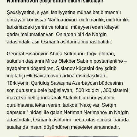
Nərimanovun çıxışı bütün ölkəni silkələyir
Şəxsiyyətinə, siyasi fəaliyyətinə münasibət birmənalı
olmayan komissar Nərimanovun milli mənlik, milli kimlik
tariximizdəki yerini və rolunu müəyyən edən kifayət
qədər məlumatlar var. Onlardan biri də Nargin
adasındakı əsir Osmanlı əsirlərinə münasibətidir.
General Sisanovun Abidə Sütununu ləğv etdirən,
sütunun daşlarını Mirzə Ələkbər Sabirin postamentinə –
ayaqaltına döşətdirən, Sisianov küçəsini dəyişdirib
inqilabçı Əli Bayramovun adına rəsmiləşdirən,
Türkiyənin Qurtuluş Savaşına Azərbaycan büdcəsinin
son quruşunu belə bağışlayan, 500 kq qızıl, 300 sisterni
mazut və neft göndərərək Atatürk Cümhuriyyətinin
qurulmasına təkan verən, tarixdə “Naxçıvan Şərqin
qapısıdır!” nidası ilə qalan Nəriman Nərimanovun Nargin
adasındakı, Osmanlı əsirlərini necə xilas etməsi barədə
suallar da insanı düşündürən məsələlər sırasındadır.