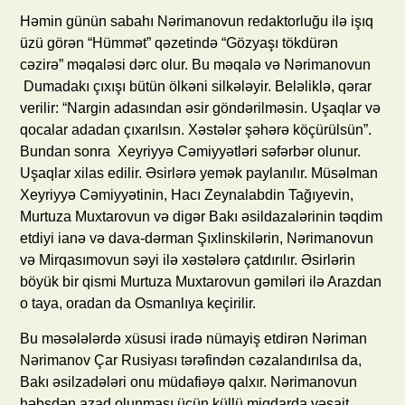
Həmin günün sabahı Nərimanovun redaktorluğu ilə işıq
üzü görən “Hümmət” qəzetində “Gözyaşı tökdürən
cəzirə” məqaləsi dərc olur. Bu məqalə və Nərimanovun
Dumadakı çıxışı bütün ölkəni silkələyir. Beləliklə, qərar
verilir: “Nargin adasından əsir göndərilməsin. Uşaqlar və
qocalar adadan çıxarılsın. Xəstələr şəhərə köçürülsün”.
Bundan sonra Xeyriyyə Cəmiyyətləri səfərbər olunur.
Uşaqlar xilas edilir. Əsirlərə yemək paylanılır. Müsəlman
Xeyriyyə Cəmiyyətinin, Hacı Zeynalabdin Tağıyevin,
Murtuza Muxtarovun və digər Bakı əsildazalərinin təqdim
etdiyi ianə və dava-dərman Şıxlinskilərin, Nərimanovun
və Mirqasımovun səyi ilə xəstələrə çatdırılır. Əsirlərin
böyük bir qismi Murtuza Muxtarovun gəmiləri ilə Arazdan
o taya, oradan da Osmanlıya keçirilir.
Bu məsələlərdə xüsusi iradə nümayiş etdirən Nəriman
Nərimanov Çar Rusiyası tərəfindən cəzalandırılsa da,
Bakı əsilzadələri onu müdafiəyə qalxır. Nərimanovun
həbsdən azad olunması üçün küllü miqdarda vəsait