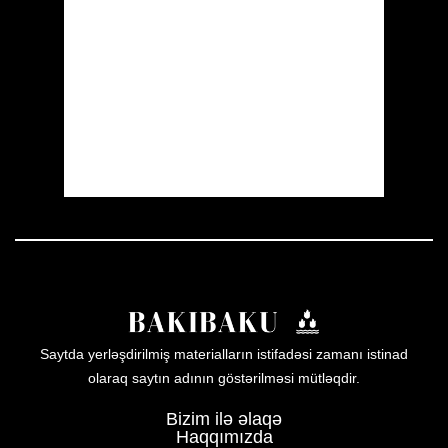
Clouds:
1%
Visibility:
10 km
Sunrise:
05:52
Sunset:
19:59
17 %
1007 mb
14 mph
Weather from OpenWeatherMap
Saytda yerləşdirilmiş materialların istifadəsi zamanı istinad
olaraq saytın adının göstərilməsi mütləqdir.
Bizim ilə əlaqə
Haqqımızda