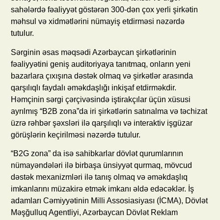
sahələrdə fəaliyyət göstərən 300-dən çox yerli şirkətin
məhsul və xidmətlərini nümayiş etdirməsi nəzərdə
tutulur.
Sərginin əsas məqsədi Azərbaycan şirkətlərinin
fəaliyyətini geniş auditoriyaya tanıtmaq, onların yeni
bazarlara çıxışına dəstək olmaq və şirkətlər arasında
qarşılıqlı faydalı əməkdaşlığı inkişaf etdirməkdir.
Həmçinin sərgi çərçivəsində iştirakçılar üçün xüsusi
ayrılmış “B2B zona”da iri şirkətlərin satınalma və təchizat
üzrə rəhbər şəxsləri ilə qarşılıqlı və interaktiv işgüzar
görüşlərin keçirilməsi nəzərdə tutulur.
“B2G zona” da isə sahibkarlar dövlət qurumlarının
nümayəndələri ilə birbaşa ünsiyyət qurmaq, mövcud
dəstək mexanizmləri ilə tanış olmaq və əməkdaşlıq
imkanlarını müzakirə etmək imkanı əldə edəcəklər. İş
adamları Cəmiyyətinin Milli Assosiasiyası (İCMA), Dövlət
Məşğulluq Agentliyi, Azərbaycan Dövlət Reklam