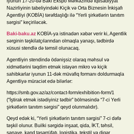
İyunun 17-20-də Bakı Ekspo Mərkəzində İqtisadiyyat
Nazirliyinin tabeliyindəki Kiçik və Orta Biznesin İnkişafı
Agentliyi (KOBİA) tərəfdaşlığı ilə “Yerli şirkətlərin tanıtım
sərgisi” keçiriləcək.
Baki-baku.az
KOBİA-ya istinadən xəbər verir ki, Agentlik
sərginin təşkilatçılarından olmaqla yanaşı, tədbirdə
xüsusi stendlə də təmsil olunacaq.
Agentliyin stendində ödənişsiz olaraq məhsul və
xidmətlərini təqdim etmək istəyən mikro və kiçik
sahibkarlar iyunun 11-dək müvafiq formanı doldurmaqla
Agentliyə müraciət edə bilərlər:
https://smb.gov.az/az/contact-form/exhibition-form/1
(“İştirak etmək istədiyiniz tədbir” bölməsində “7-ci Yerli
şirkətlərin tanıtım sərgisi” qeyd olunmalıdır).
Qeyd edək ki, “Yerli şirkətlərin tanıtım sərgisi” 7-ci dəfə
təşkil olunur. Builki sərgidə inşaat, qida, İKT, təhsil,
sənaye, kənd təsərrüfatı, logistika, tekstil və digər