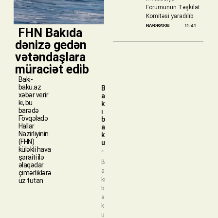
Forumunun Təşkilat
Komitəsi yaradılıb.
BAKIBAKU
07/08/2026
15:41
​ FHN Bakıda
dənizə gedən
vətəndaşlara
müraciət edib
Baki-
baku.az
B
xəbər verir
a
ki, bu
k
barədə
ı
Fövqəladə
b
Hallar
a
Nazirliyinin
k
(FHN)
u
küləkli hava
“
şəraiti ilə
B
əlaqədar
a
çimərliklərə
kı
üz tutan
b
a
k
u