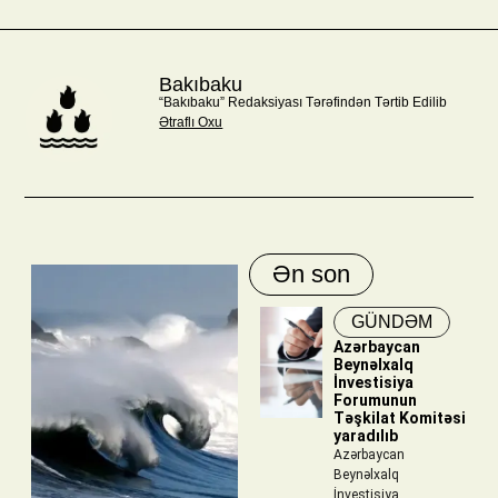
Bakıbaku
“Bakıbaku” Redaksiyası Tərəfindən Tərtib Edilib
Ətraflı Oxu
Ən son
GÜNDƏM
Azərbaycan
Beynəlxalq
İnvestisiya
Forumunun
Təşkilat Komitəsi
yaradılıb
Azərbaycan
Beynəlxalq
İnvestisiya