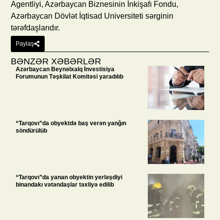
Agentliyi, Azərbaycan Biznesinin İnkişafı Fondu,
Azərbaycan Dövlət İqtisad Universiteti sərginin
tərəfdaşlarıdır.
Paylaş
BƏNZƏR XƏBƏRLƏR
Azərbaycan Beynəlxalq İnvestisiya
Forumunun Təşkilat Komitəsi yaradılıb
“Tarqovı”da obyektdə baş verən yanğın
söndürülüb
“Tarqovı”da yanan obyektin yerləşdiyi
binandakı vətəndaşlar təxliyə edilib