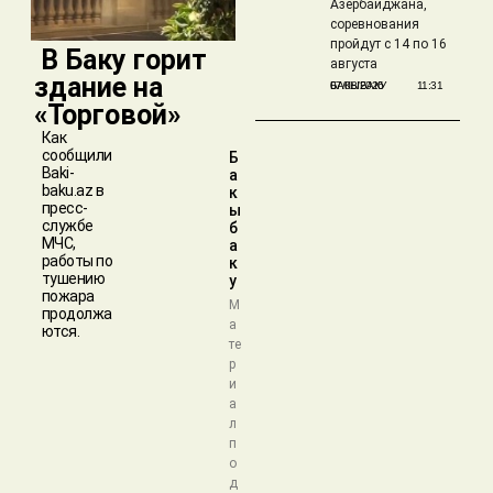
Азербайджана,
соревнования
пройдут с 14 по 16
​ В Баку горит
августа
здание на
БАКЫБАКУ
07/08/2026
11:31
«Торговой»
Как
сообщили
Б
Baki-
а
baku.az в
к
пресс-
ы
службе
б
МЧС,
а
работы по
к
тушению
у
пожара
М
продолжа
а
ются.
те
р
и
а
л
п
о
д