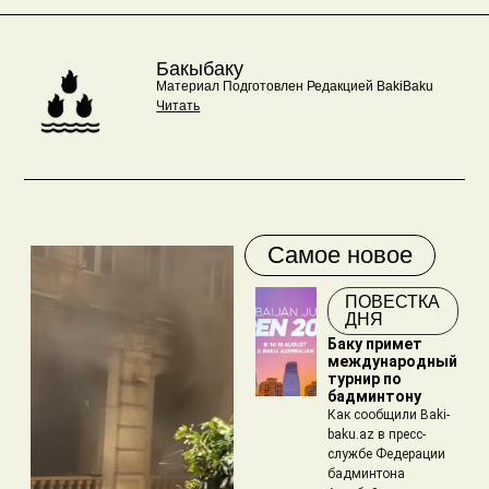
Бакыбаку
Материал Подготовлен Редакцией BakiBaku
Читать
Самое новое
ПОВЕСТКА
ДНЯ
Баку примет
международный
турнир по
бадминтону
Как сообщили Baki-
baku.az в пресс-
службе Федерации
бадминтона