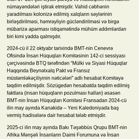
nümayəndələri iştirak etmişdir. Vahid cəbhənin
yaradılması kolonizə edilmiş xalqların səylərinin
birləşdirilməsi, həmrəyliyin gücləndirilməsi və birgə
mübarizə aparması istiqamətində mühüm addımlardan
biri kimi yadda qalmışdır.
2024-cü il 22 oktyabr tarixində BMT-nin Cenevrə
Ofisində İnsan Hüquqları Komitəsinin 142-ci sessiyası
çərçivəsində BTQ tərəfindən “Mülki və Siyasi Hüquqlar
Haqqında Beynəlxalq Pakt və Fransız
müstəmləkəçiliyinin nəticələri” adlı hesabat Komitəyə
təqdim edilmişdir. Sözügedən hesabatda təqdim edilmiş
faktlara (insan hüquqların pozulması halları) əsasən
BMT-nin İnsan Hüquqları Komitəsi Fransadan 2024-cü
ilin may ayında Kanakidə – Yeni Kaledoniyada baş
vermiş hadisələrə dair hesabat tələb etmişdir.
2025-ci ilin may ayında Bakı Təşəbbüs Qrupu BMT-nin
Afrika Mənşəli İnsanların Daimi Forumuna və İnsan