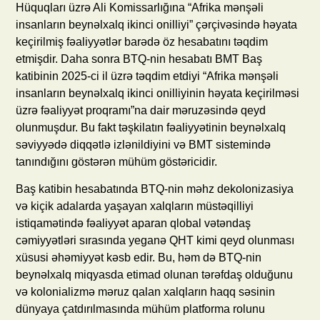
Hüquqları üzrə Ali Komissarlığına “Afrika mənşəli
insanların beynəlxalq ikinci onilliyi” çərçivəsində həyata
keçirilmiş fəaliyyətlər barədə öz hesabatını təqdim
etmişdir. Daha sonra BTQ-nin hesabatı BMT Baş
katibinin 2025-ci il üzrə təqdim etdiyi “Afrika mənşəli
insanların beynəlxalq ikinci onilliyinin həyata keçirilməsi
üzrə fəaliyyət proqramı”na dair məruzəsində qeyd
olunmuşdur. Bu fakt təşkilatın fəaliyyətinin beynəlxalq
səviyyədə diqqətlə izlənildiyini və BMT sistemində
tanındığını göstərən mühüm göstəricidir.
Baş katibin hesabatında BTQ-nin məhz dekolonizasiya
və kiçik adalarda yaşayan xalqların müstəqilliyi
istiqamətində fəaliyyət aparan qlobal vətəndaş
cəmiyyətləri sırasında yeganə QHT kimi qeyd olunması
xüsusi əhəmiyyət kəsb edir. Bu, həm də BTQ-nin
beynəlxalq miqyasda etimad olunan tərəfdaş olduğunu
və kolonializmə məruz qalan xalqların haqq səsinin
dünyaya çatdırılmasında mühüm platforma rolunu