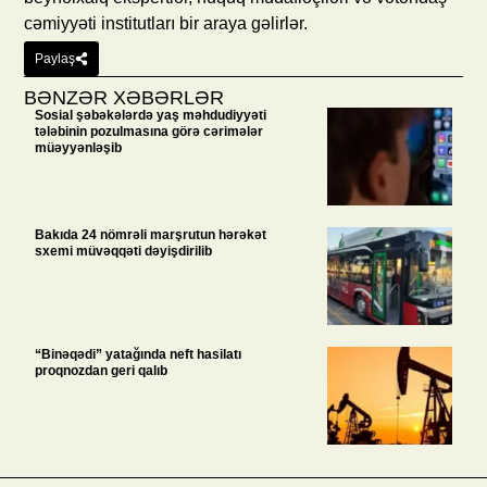
cəmiyyəti institutları bir araya gəlirlər.
Paylaş
BƏNZƏR XƏBƏRLƏR
Sosial şəbəkələrdə yaş məhdudiyyəti
tələbinin pozulmasına görə cərimələr
müəyyənləşib
Bakıda 24 nömrəli marşrutun hərəkət
sxemi müvəqqəti dəyişdirilib
“Binəqədi” yatağında neft hasilatı
proqnozdan geri qalıb