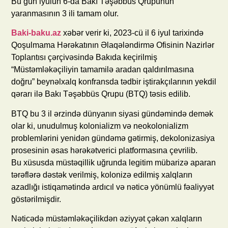
Bu gün iyulun 6-da Bakı Təşəbbüs Qrupunun
yaranmasının 3 ili tamam olur.
Baki-baku.az
xəbər verir ki, 2023-cü il 6 iyul tarixində
Qoşulmama Hərəkatının Əlaqələndirmə Ofisinin Nazirlər
Toplantısı çərçivəsində Bakıda keçirilmiş
“Müstəmləkəçiliyin tamamilə aradan qaldırılmasına
doğru” beynəlxalq konfransda tədbir iştirakçılarının yekdil
qərarı ilə Bakı Təşəbbüs Qrupu (BTQ) təsis edilib.
BTQ bu 3 il ərzində dünyanın siyasi gündəmində demək
olar ki, unudulmuş kolonializm və neokolonializm
problemlərini yenidən gündəmə gətirmiş, dekolonizasiya
prosesinin əsas hərəkətverici platformasına çevrilib.
Bu xüsusda müstəqillik uğrunda legitim mübarizə aparan
tərəflərə dəstək verilmiş, kolonizə edilmiş xalqların
azadlığı istiqamətində ardıcıl və nəticə yönümlü fəaliyyət
göstərilmişdir.
Nəticədə müstəmləkəçilikdən əziyyət çəkən xalqların