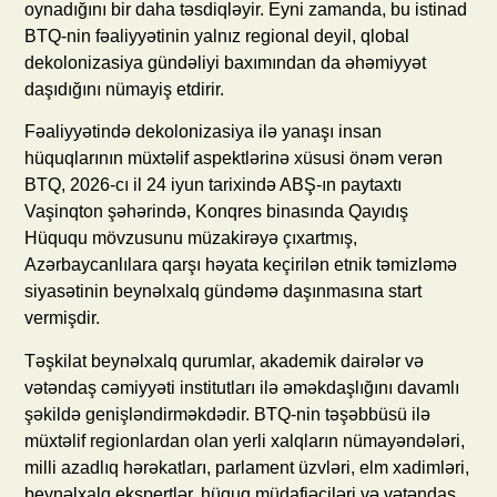
oynadığını bir daha təsdiqləyir. Eyni zamanda, bu istinad
BTQ-nin fəaliyyətinin yalnız regional deyil, qlobal
dekolonizasiya gündəliyi baxımından da əhəmiyyət
daşıdığını nümayiş etdirir.
Fəaliyyətində dekolonizasiya ilə yanaşı insan
hüquqlarının müxtəlif aspektlərinə xüsusi önəm verən
BTQ, 2026-cı il 24 iyun tarixində ABŞ-ın paytaxtı
Vaşinqton şəhərində, Konqres binasında Qayıdış
Hüququ mövzusunu müzakirəyə çıxartmış,
Azərbaycanlılara qarşı həyata keçirilən etnik təmizləmə
siyasətinin beynəlxalq gündəmə daşınmasına start
vermişdir.
Təşkilat beynəlxalq qurumlar, akademik dairələr və
vətəndaş cəmiyyəti institutları ilə əməkdaşlığını davamlı
şəkildə genişləndirməkdədir. BTQ-nin təşəbbüsü ilə
müxtəlif regionlardan olan yerli xalqların nümayəndələri,
milli azadlıq hərəkatları, parlament üzvləri, elm xadimləri,
beynəlxalq ekspertlər, hüquq müdafiəçiləri və vətəndaş