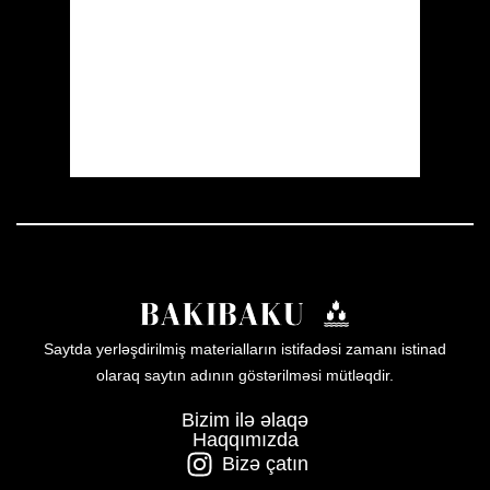
Visibility:
10 km
Sunrise:
05:51
Sunset:
20:00
49 %
1012 mb
3 mph
Weather from OpenWeatherMap
Saytda yerləşdirilmiş materialların istifadəsi zamanı istinad
olaraq saytın adının göstərilməsi mütləqdir.
Bizim ilə əlaqə
Haqqımızda
Bizə çatın