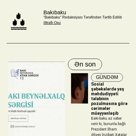
Bakıbaku
“Bakıbaku” Redaksiyası Tərəfindən Tərtib Edilib
Ətraflı Oxu
Ən son
GÜNDƏM
Sosial
şəbəkələrdə yaş
məhdudiyyəti
tələbinin
pozulmasına görə
cərimələr
müəyyənləşib
Baki-baku.az xəbər
verir ki, bununla bağlı
Prezident İlham
Əliyev İnzibati Xətalar