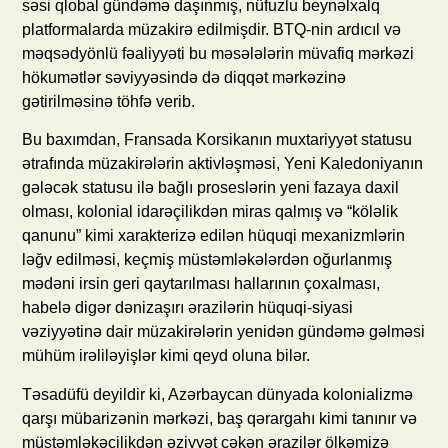
səsi qlobal gündəmə daşınmış, nüfuzlu beynəlxalq
platformalarda müzakirə edilmişdir. BTQ-nin ardıcıl və
məqsədyönlü fəaliyyəti bu məsələlərin müvafiq mərkəzi
hökumətlər səviyyəsində də diqqət mərkəzinə
gətirilməsinə töhfə verib.
Bu baxımdan, Fransada Korsikanın muxtariyyət statusu
ətrafında müzakirələrin aktivləşməsi, Yeni Kaledoniyanın
gələcək statusu ilə bağlı proseslərin yeni fazaya daxil
olması, kolonial idarəçilikdən miras qalmış və “köləlik
qanunu” kimi xarakterizə edilən hüquqi mexanizmlərin
ləğv edilməsi, keçmiş müstəmləkələrdən oğurlanmış
mədəni irsin geri qaytarılması hallarının çoxalması,
habelə digər dənizaşırı ərazilərin hüquqi-siyasi
vəziyyətinə dair müzakirələrin yenidən gündəmə gəlməsi
mühüm irəliləyişlər kimi qeyd oluna bilər.
Təsadüfü deyildir ki, Azərbaycan dünyada kolonializmə
qarşı mübarizənin mərkəzi, baş qərargahı kimi tanınır və
müstəmləkəçilikdən əziyyət çəkən ərazilər ölkəmizə