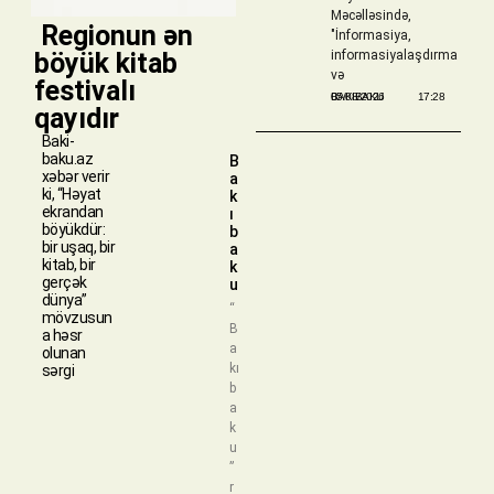
Məcəlləsində,
​ Regionun ən
"İnformasiya,
böyük kitab
informasiyalaşdırma
və
festivalı
BAKIBAKU
05/08/2026
17:28
qayıdır
Baki-
baku.az
B
xəbər verir
a
ki, “Həyat
k
ekrandan
ı
böyükdür:
b
bir uşaq, bir
a
kitab, bir
k
gerçək
u
dünya”
“
mövzusun
B
a həsr
a
olunan
kı
sərgi
b
a
k
u
”
r