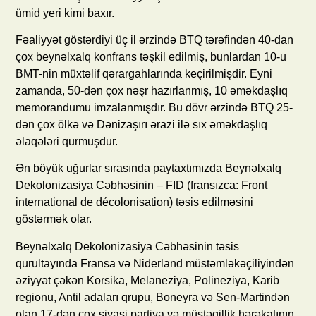
ümid yeri kimi baxır.
Fəaliyyət göstərdiyi üç il ərzində BTQ tərəfindən 40-dan
çox beynəlxalq konfrans təşkil edilmiş, bunlardan 10-u
BMT-nin müxtəlif qərargahlarında keçirilmişdir. Eyni
zamanda, 50-dən çox nəşr hazırlanmış, 10 əməkdaşlıq
memorandumu imzalanmışdır. Bu dövr ərzində BTQ 25-
dən çox ölkə və Dənizaşırı ərazi ilə sıx əməkdaşlıq
əlaqələri qurmuşdur.
Ən böyük uğurlar sırasında paytaxtımızda Beynəlxalq
Dekolonizasiya Cəbhəsinin – FID (fransızca: Front
international de décolonisation) təsis edilməsini
göstərmək olar.
Beynəlxalq Dekolonizasiya Cəbhəsinin təsis
qurultayında Fransa və Niderland müstəmləkəçiliyindən
əziyyət çəkən Korsika, Melaneziya, Polineziya, Karib
regionu, Antil adaları qrupu, Boneyra və Sen-Martindən
olan 17-dən çox siyasi partiya və müstəqillik hərəkatının