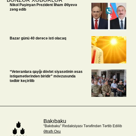
Nikol Paşinyan Prezident İlham Əliyevə
zəng edib
Bazar günü 40 dərəcə isti olacaq
“Veteranlara qayğı dövlət siyasətinin əsas
istiqamətlərindən biridir” mövzusunda
tədbir keçirilib
Bakıbaku
“Bakıbaku” Redaksiyası Tərəfindən Tərtib Edilib
Ətraflı Oxu