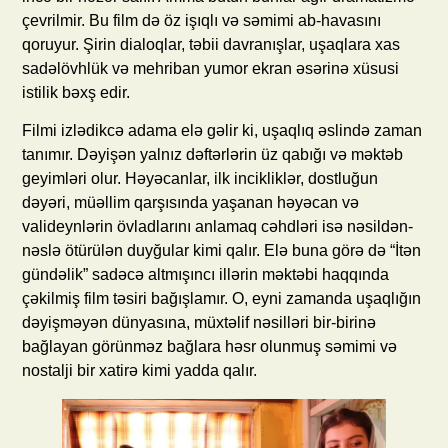
çevrilmir. Bu film də öz işıqlı və səmimi ab-havasını
qoruyur. Şirin dialoqlar, təbii davranışlar, uşaqlara xas
sadəlövhlük və mehriban yumor ekran əsərinə xüsusi
istilik bəxş edir.
Filmi izlədikcə adama elə gəlir ki, uşaqlıq əslində zaman
tanımır. Dəyişən yalnız dəftərlərin üz qabığı və məktəb
geyimləri olur. Həyəcanlar, ilk incikliklər, dostluğun
dəyəri, müəllim qarşısında yaşanan həyəcan və
valideynlərin övladlarını anlamaq cəhdləri isə nəsildən-
nəslə ötürülən duyğular kimi qalır. Elə buna görə də “İtən
gündəlik” sadəcə altmışıncı illərin məktəbi haqqında
çəkilmiş film təsiri bağışlamır. O, eyni zamanda uşaqlığın
dəyişməyən dünyasına, müxtəlif nəsilləri bir-birinə
bağlayan görünməz bağlara həsr olunmuş səmimi və
nostalji bir xatirə kimi yadda qalır.