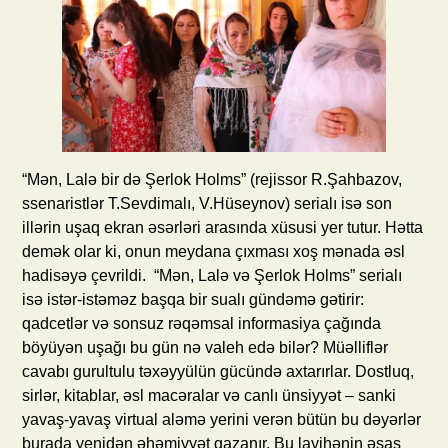
“Mən, Lalə bir də Şerlok Holms” (rejissor R.Şahbazov,
ssenaristlər T.Sevdimalı, V.Hüseynov) serialı isə son
illərin uşaq ekran əsərləri arasında xüsusi yer tutur. Hətta
demək olar ki, onun meydana çıxması xoş mənada əsl
hadisəyə çevrildi. “Mən, Lalə və Şerlok Holms” serialı
isə istər-istəməz başqa bir sualı gündəmə gətirir:
qadcetlər və sonsuz rəqəmsal informasiya çağında
böyüyən uşağı bu gün nə valeh edə bilər? Müəlliflər
cavabı gurultulu təxəyyülün gücündə axtarırlar. Dostluq,
sirlər, kitablar, əsl macəralar və canlı ünsiyyət – sanki
yavaş-yavaş virtual aləmə yerini verən bütün bu dəyərlər
burada yenidən əhəmiyyət qazanır. Bu layihənin əsas