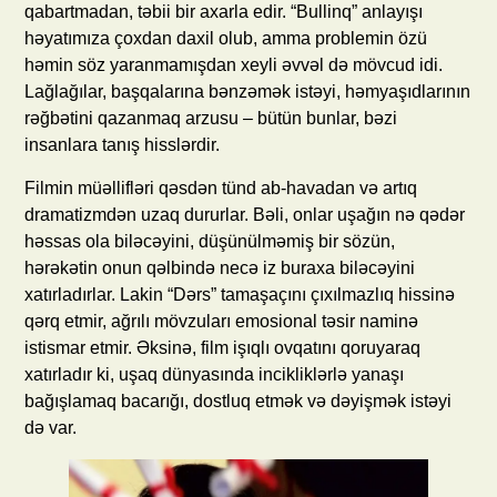
qabartmadan, təbii bir axarla edir. “Bullinq” anlayışı
həyatımıza çoxdan daxil olub, amma problemin özü
həmin söz yaranmamışdan xeyli əvvəl də mövcud idi.
Lağlağılar, başqalarına bənzəmək istəyi, həmyaşıdlarının
rəğbətini qazanmaq arzusu – bütün bunlar, bəzi
insanlara tanış hisslərdir.
Filmin müəllifləri qəsdən tünd ab-havadan və artıq
dramatizmdən uzaq dururlar. Bəli, onlar uşağın nə qədər
həssas ola biləcəyini, düşünülməmiş bir sözün,
hərəkətin onun qəlbində necə iz buraxa biləcəyini
xatırladırlar. Lakin “Dərs” tamaşaçını çıxılmazlıq hissinə
qərq etmir, ağrılı mövzuları emosional təsir naminə
istismar etmir. Əksinə, film işıqlı ovqatını qoruyaraq
xatırladır ki, uşaq dünyasında incikliklərlə yanaşı
bağışlamaq bacarığı, dostluq etmək və dəyişmək istəyi
də var.