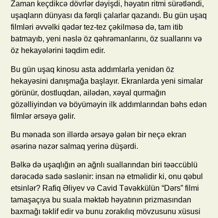
Zaman keçdikcə dövrlər dəyişdi, həyatın ritmi sürətləndi,
uşaqların dünyası da fərqli çalarlar qazandı. Bu gün uşaq
filmləri əvvəlki qədər tez-tez çəkilməsə də, tam itib
batmayıb, yeni nəslə öz qəhrəmanlarını, öz suallarını və
öz hekayələrini təqdim edir.
Bu gün uşaq kinosu asta addımlarla yenidən öz
hekayəsini danışmağa başlayır. Ekranlarda yeni simalar
görünür, dostluqdan, ailədən, xəyal qurmağın
gözəlliyindən və böyüməyin ilk addımlarından bəhs edən
filmlər ərsəyə gəlir.
Bu mənada son illərdə ərsəyə gələn bir neçə ekran
əsərinə nəzər salmaq yerinə düşərdi.
Bəlkə də uşaqlığın ən ağrılı suallarından biri təəccüblü
dərəcədə sadə səslənir: insan nə etməlidir ki, onu qəbul
etsinlər? Rafiq Əliyev və Cavid Təvəkkülün “Dərs” filmi
tamaşaçıya bu suala məktəb həyatının prizmasından
baxmağı təklif edir və bunu zorakılıq mövzusunu xüsusi