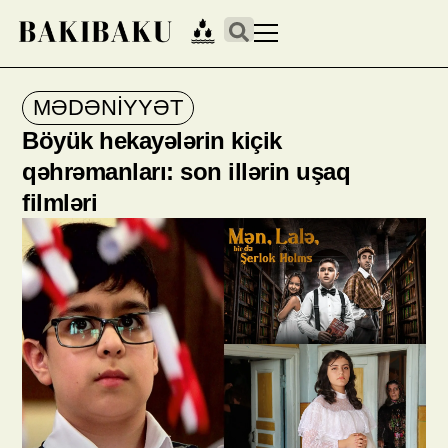
MƏDƏNIYYƏT
Böyük hekayələrin kiçik
qəhrəmanları: son illərin uşaq
filmləri