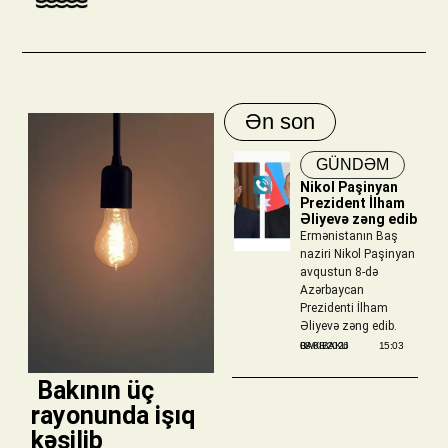
Ən son
GÜNDƏM
Nikol Paşinyan
Prezident İlham
Əliyevə zəng edib
Ermənistanın Baş
naziri Nikol Paşinyan
avqustun 8-də
Azərbaycan
Prezidenti İlham
Əliyevə zəng edib.
BAKIBAKU
08/08/2026
15:03
​ Bakının üç
rayonunda işıq
kəsilib