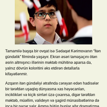
Tamamilə başqa bir ovqat isə Sədaqət Kərimovanın “İtən
gündəlik” filmində yaşayır. Ekran əsəri tamaşaçını ötən
əsrin altmışıncı illərinin məktəb mühitinə aparsa da,
yalnız dövrün koloritini əks etdirən detallarla
kifayətlənmir.
Azqarın itən gündəliyi ətrafında cərəyan edən hadisələr
bir tərəfdən uşaqlıq dünyasına xas həyəcanları,
inciklikləri və kiçik sirrləri üzə çıxarırsa, digər tərəfdən
məktəb, müəllim, valideyn və şagird münasibətlərinə də
incə bir nəzər salır. Amma bütün bunlar ağır dramatizmə