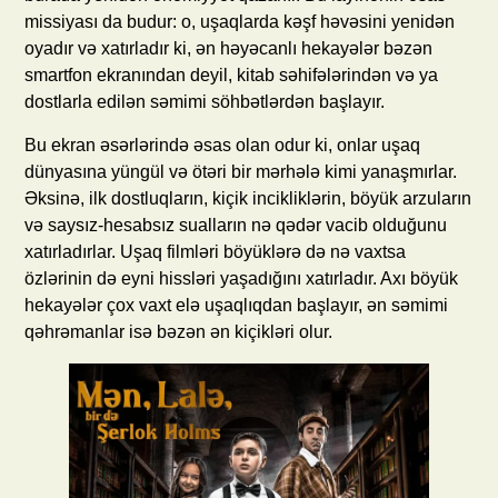
missiyası da budur: o, uşaqlarda kəşf həvəsini yenidən
oyadır və xatırladır ki, ən həyəcanlı hekayələr bəzən
smartfon ekranından deyil, kitab səhifələrindən və ya
dostlarla edilən səmimi söhbətlərdən başlayır.
Bu ekran əsərlərində əsas olan odur ki, onlar uşaq
dünyasına yüngül və ötəri bir mərhələ kimi yanaşmırlar.
Əksinə, ilk dostluqların, kiçik incikliklərin, böyük arzuların
və saysız-hesabsız sualların nə qədər vacib olduğunu
xatırladırlar. Uşaq filmləri böyüklərə də nə vaxtsa
özlərinin də eyni hissləri yaşadığını xatırladır. Axı böyük
hekayələr çox vaxt elə uşaqlıqdan başlayır, ən səmimi
qəhrəmanlar isə bəzən ən kiçikləri olur.