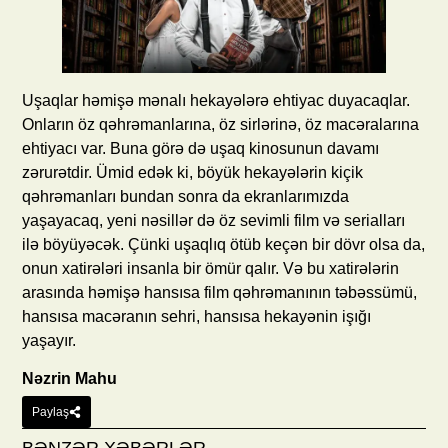
Uşaqlar həmişə mənalı hekayələrə ehtiyac duyacaqlar.
Onların öz qəhrəmanlarına, öz sirlərinə, öz macəralarına
ehtiyacı var. Buna görə də uşaq kinosunun davamı
zərurətdir. Ümid edək ki, böyük hekayələrin kiçik
qəhrəmanları bundan sonra da ekranlarımızda
yaşayacaq, yeni nəsillər də öz sevimli film və serialları
ilə böyüyəcək. Çünki uşaqlıq ötüb keçən bir dövr olsa da,
onun xatirələri insanla bir ömür qalır. Və bu xatirələrin
arasında həmişə hansısa film qəhrəmanının təbəssümü,
hansısa macəranın sehri, hansısa hekayənin işığı
yaşayır.
Nəzrin Mahu
Paylaş
BƏNZƏR XƏBƏRLƏR