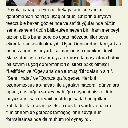
Böyük, maraqlı, qeyri-adi hekayələrin ən səmimi
qəhrəmanları həmişə uşaqlar olub. Onların dünyaya
təəccüblə baxan gözlərində və saf duyğularında bütün
sənət sahələri üçün bitib-tükənməyən bir ilham mənbəyi
gizlənir. Elə buna görə də uşaq mövzusu illər boyu
ekranlardan əskik olmayıb. Uşaq kinosundan danışarkən
onun zəngin irsini yada salmamaq isə mümkün deyil.
Məhz ötən əsrdə Azərbaycan kinosu tamaşaçılara bütöv
bir sevimli uşaq qəhrəmanları silsiləsi bəxş etmişdi –
“Lətif”dən və “Ögey ana”dan tutmuş “Bir qalanın sirri”,
“Sehrli xalat” və “Qaraca qız”a qədər. Hər biri
özünəməxsus ab-havası ilə uşaqları macəralı dünyalara
aparır, dostluğun və xeyirxahlığın dəyərini hiss etdirir,
böyüklərin isə çox vaxt unutduğu sadə həqiqətləri
xatırladır.Hər nəslin öz ekran dostları vardı və həmin
filmlər həm də gələcək tamaşaçıların zövqünün
formalaşmasında da mühüm rol oynayırdı.