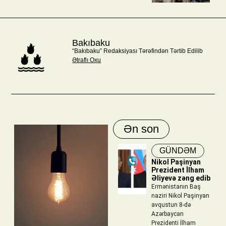
Bakıbaku
“Bakıbaku” Redaksiyası Tərəfindən Tərtib Edilib
Ətraflı Oxu
Ən son
GÜNDƏM
Nikol Paşinyan
Prezident İlham
Əliyevə zəng edib
Ermənistanın Baş
naziri Nikol Paşinyan
avqustun 8-də
Azərbaycan
Prezidenti İlham