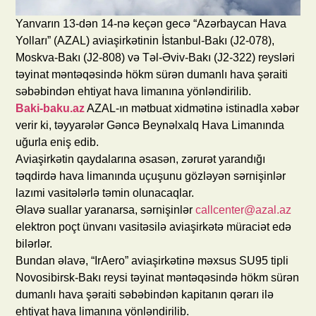
Yanvarın 13-dən 14-nə keçən gecə “Azərbaycan Hava
Yolları” (AZAL) aviaşirkətinin İstanbul-Bakı (J2-078),
Moskva-Bakı (J2-808) və Təl-Əviv-Bakı (J2-322) reysləri
təyinat məntəqəsində hökm sürən dumanlı hava şəraiti
səbəbindən ehtiyat hava limanına yönləndirilib.
Baki-baku.a
z
AZAL-ın mətbuat xidmətinə istinadla xəbər
verir ki, təyyarələr Gəncə Beynəlxalq Hava Limanında
uğurla eniş edib.
Aviaşirkətin qaydalarına əsasən, zərurət yarandığı
təqdirdə hava limanında uçuşunu gözləyən sərnişinlər
lazımi vasitələrlə təmin olunacaqlar.
Əlavə suallar yaranarsa, sərnişinlər
callcenter@azal.az
elektron poçt ünvanı vasitəsilə aviaşirkətə müraciət edə
bilərlər.
Bundan əlavə, “IrAero” aviaşirkətinə məxsus SU95 tipli
Novosibirsk-Bakı reysi təyinat məntəqəsində hökm sürən
dumanlı hava şəraiti səbəbindən kapitanın qərarı ilə
ehtiyat hava limanına yönləndirilib.