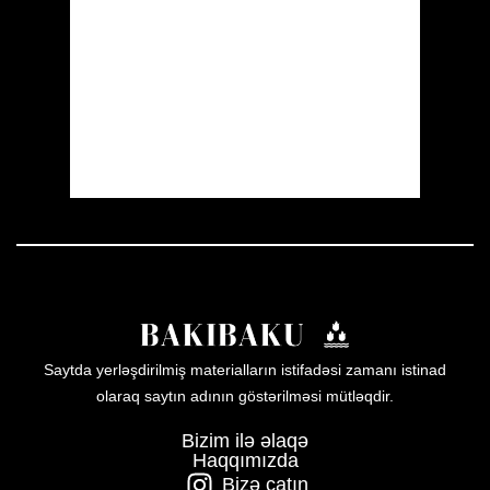
Clouds:
80%
Visibility:
10 km
Sunrise:
05:53
Sunset:
19:57
42 %
1008 mb
10 mph
Weather from OpenWeatherMap
Saytda yerləşdirilmiş materialların istifadəsi zamanı istinad
olaraq saytın adının göstərilməsi mütləqdir.
Bizim ilə əlaqə
Haqqımızda
Bizə çatın