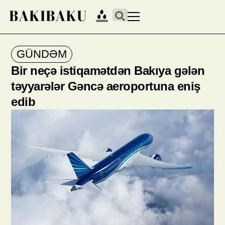
GÜNDƏM
Bir neçə istiqamətdən Bakıya gələn
təyyarələr Gəncə aeroportuna eniş
edib