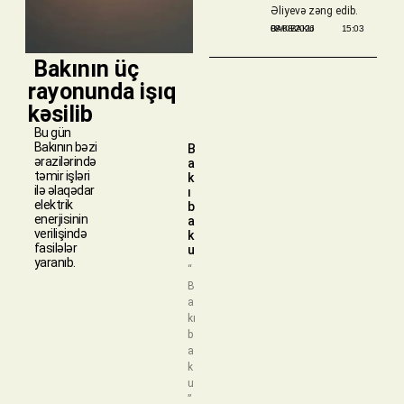
Əliyevə zəng edib.
BAKIBAKU
08/08/2026
15:03
​ Bakının üç
rayonunda işıq
kəsilib
Bu gün
Bakının bəzi
B
ərazilərində
a
təmir işləri
k
ilə əlaqədar
ı
elektrik
b
enerjisinin
a
verilişində
k
fasilələr
u
yaranıb.
“
B
a
kı
b
a
k
u
”