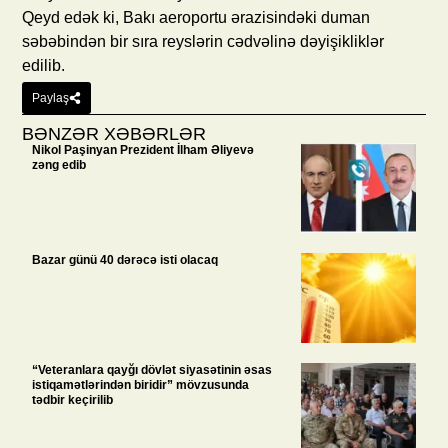
Qeyd edək ki, Bakı aeroportu ərazisindəki duman
səbəbindən bir sıra reyslərin cədvəlinə dəyişikliklər
edilib.
Paylaş
BƏNZƏR XƏBƏRLƏR
Nikol Paşinyan Prezident İlham Əliyevə
zəng edib
Bazar günü 40 dərəcə isti olacaq
“Veteranlara qayğı dövlət siyasətinin əsas
istiqamətlərindən biridir” mövzusunda
tədbir keçirilib