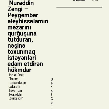
​ Nurəddin
Zəngi –
Peyğəmbər
əleyhissəlamın
məzarını
qurğuşuna
tutduran,
nəşinə
toxunmaq
istəyənləri
edam etdirən
hökmdar
İbn əl-Əsir:
“İslam
Ş
tarixində ən
ə
ədalətli
r
hökmdar
ə
Nurəddin
f
Zəngi idi!”
C
ə
li