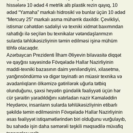
hissələrə 10 ədəd 4 metrlik altı plastik rezin qayıq, 10
ədəd “Yamaha” markalı hidrosikl və bunlar üçün 10 ədəd
“Mercury 25” markalı asma mühərrik daxildir. Çevikliyi,
istismar cəhətdən sadəliyi və texniki xidmət baxımından
rahatlığı ilə seçilən bu texnikalar vətəndaşlarımızın
sularda təhlükəsizliyinin təmin edilməsi işinə mühüm
töhfə olacaqdır.
Azərbaycan Prezidenti İlham Əliyevin bilavasitə diqqət
və qayğısı sayəsində Fövqəladə Hallar Nazirliyinin
maddi-texniki bazasının daim yeniləndiyini, xilasetmə,
yanğınsöndürmə və digər təyinatlı ən müasir texnika və
avadanlıqların ölkəmizə gətirilərək uğurla tətbiq
olunduğunu, şəxsi heyətin gündəlik fəaliyyəti üçün hər
cür şəraitin yaradıldığını xatırladan nazir Kəmaləddin
Heydərov, insanların sularda təhlükəsizliyinin etibarlı
şəkildə təmin edilməsinin Fövqəladə Hallar Nazirliyinin
əsas fəaliyyət istiqamətlərindən biri olduğunu vurğulayıb,
bu sahədə işin daha səmərəli təşkili məqsədilə müvafiq