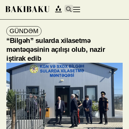
GÜNDƏM
“Bilgəh” sularda xilasetmə
məntəqəsinin açılışı olub, nazir
iştirak edib