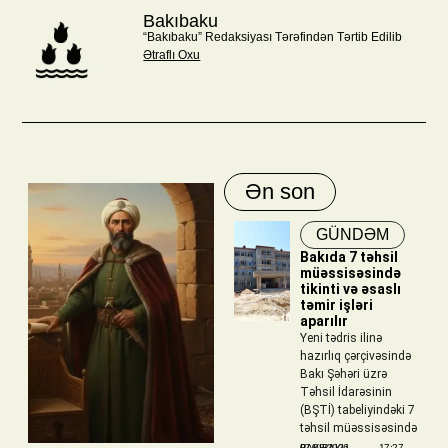
Bakıbaku
“Bakıbaku” Redaksiyası Tərəfindən Tərtib Edilib
Ətraflı Oxu
Ən son
GÜNDƏM
Bakıda 7 təhsil
müəssisəsində
tikinti və əsaslı
təmir işləri
aparılır
Yeni tədris ilinə
hazırlıq çərçivəsində
Bakı Şəhəri üzrə
Təhsil İdarəsinin
(BŞTİ) tabeliyindəki 7
təhsil müəssisəsində
BAKIBAKU
07/08/2026
17:27