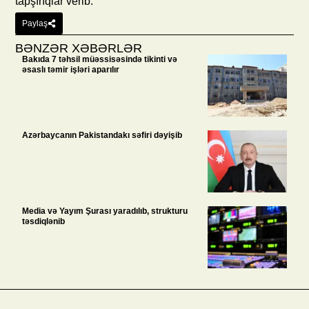
tapşırıqlar verib.
Paylaş
BƏNZƏR XƏBƏRLƏR
Bakıda 7 təhsil müəssisəsində tikinti və
əsaslı təmir işləri aparılır
Azərbaycanın Pakistandakı səfiri dəyişib
Media və Yayım Şurası yaradılıb, strukturu
təsdiqlənib