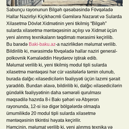
Sabunçu rayonunun Bilgəh qəsəbəsində Fövqəladə
Hallar Nazirliyi Kiçikhəcmli Gəmilərə Nəzarət və Sularda
Xilasetmə Dövlət Xidmətinin yeni tikilmiş “Bilgəh”
sularda xilasetmə məntəqəsinin açılışı və Xidmət üçün
yeni alınmış texnikaların təqdimatı mərasimi keçirilib.
Bu barədə
Baki-baku.az
-a nazirlikdən məlumat verilib.
Bildirilib ki, mərasimdə fövqəladə hallar naziri general-
polkovnik Kəmaləddin Heydərov iştirak edib.
Məlumat verilib ki, yeni tikilmiş modul tipli sularda
xilasetmə məntəqəsi hər cür vasitələrlə təmin olunub,
burada dalğıc-xilasedicilərin fəaliyyəti üçün lazımi şərait
yaradılıb. Bundan əlavə, bildirilib ki, dalğıc-xilasedicilərin
gündəlik fəaliyyətinin daha səmərəli qurulması
məqsədilə hazırda 8-i Bakı şəhəri və Abşeron
rayonunda, 12-si isə digər bölgələrdə olmaqla
ümumilikdə 20 modul tipli sularda xilasetmə
məntəqəsinin tikintisi həyata keçirilir.
Həmçinin, məlumat verilib ki, yeni alınmış texnika və