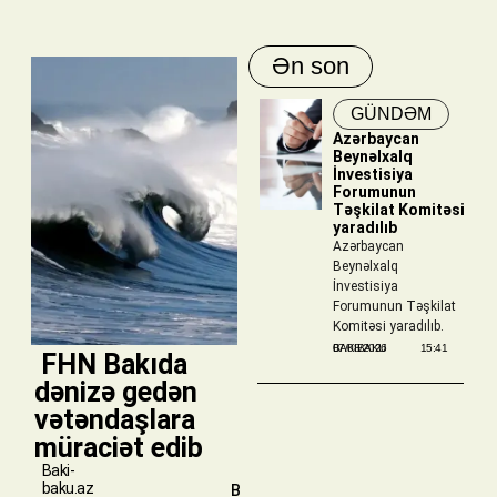
Ən son
GÜNDƏM
Azərbaycan
Beynəlxalq
İnvestisiya
Forumunun
Təşkilat Komitəsi
yaradılıb
Azərbaycan
Beynəlxalq
İnvestisiya
Forumunun Təşkilat
Komitəsi yaradılıb.
BAKIBAKU
07/08/2026
15:41
​ FHN Bakıda
dənizə gedən
vətəndaşlara
müraciət edib
Baki-
baku.az
B