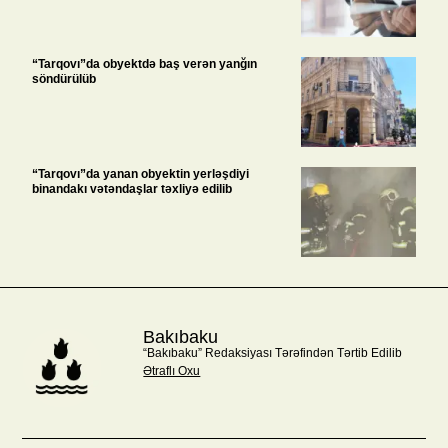
“Tarqovı”da obyektdə baş verən yanğın
söndürülüb
“Tarqovı”da yanan obyektin yerləşdiyi
binandakı vətəndaşlar təxliyə edilib
Bakıbaku
“Bakıbaku” Redaksiyası Tərəfindən Tərtib Edilib
Ətraflı Oxu