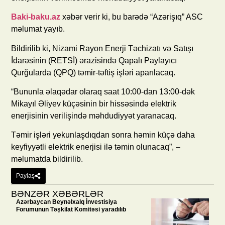
Baki-baku.az
xəbər verir ki, bu barədə “Azərişıq” ASC
məlumat yayıb.
Bildirilib ki, Nizami Rayon Enerji Təchizatı və Satışı
İdarəsinin (RETSİ) ərazisində Qapalı Paylayıcı
Qurğularda (QPQ) təmir-təftiş işləri aparılacaq.
“Bununla əlaqədar olaraq saat 10:00-dan 13:00-dək
Mikayıl Əliyev küçəsinin bir hissəsində elektrik
enerjisinin verilişində məhdudiyyət yaranacaq.
Təmir işləri yekunlaşdıqdan sonra həmin küçə daha
keyfiyyətli elektrik enerjisi ilə təmin olunacaq”, –
məlumatda bildirilib.
Paylaş
BƏNZƏR XƏBƏRLƏR
Azərbaycan Beynəlxalq İnvestisiya
Forumunun Təşkilat Komitəsi yaradılıb