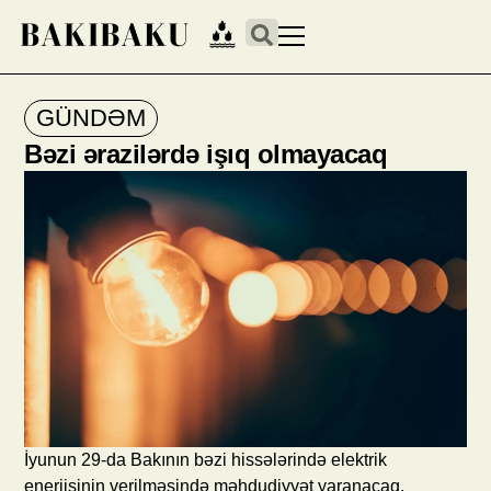
GÜNDƏM
Bəzi ərazilərdə işıq olmayacaq
İyunun 29-da Bakının bəzi hissələrində elektrik
enerjisinin verilməsində məhdudiyyət yaranacaq.