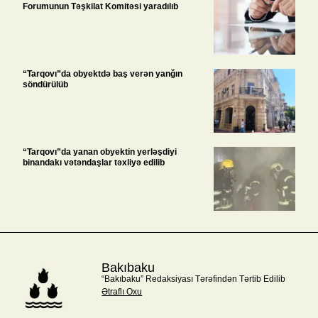
Forumunun Təşkilat Komitəsi yaradılıb
“Tarqovı”da obyektdə baş verən yanğın
söndürülüb
“Tarqovı”da yanan obyektin yerləşdiyi
binandakı vətəndaşlar təxliyə edilib
Bakıbaku
“Bakıbaku” Redaksiyası Tərəfindən Tərtib Edilib
Ətraflı Oxu