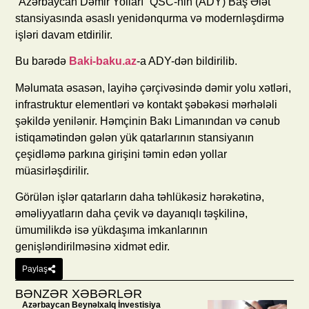
“Azərbaycan Dəmir Yolları” QSC-nin (ADY) Baş Ələt
stansiyasında əsaslı yenidənqurma və modernləşdirmə
işləri davam etdirilir.
Bu barədə
Baki-baku.az
-a ADY-dən bildirilib.
Məlumata əsasən, layihə çərçivəsində dəmir yolu xətləri,
infrastruktur elementləri və kontakt şəbəkəsi mərhələli
şəkildə yenilənir. Həmçinin Bakı Limanından və cənub
istiqamətindən gələn yük qatarlarının stansiyanın
çeşidləmə parkına girişini təmin edən yollar
müasirləşdirilir.
Görülən işlər qatarların daha təhlükəsiz hərəkətinə,
əməliyyatların daha çevik və dayanıqlı təşkilinə,
ümumilikdə isə yükdaşıma imkanlarının
genişləndirilməsinə xidmət edir.
Paylaş
BƏNZƏR XƏBƏRLƏR
Azərbaycan Beynəlxalq İnvestisiya