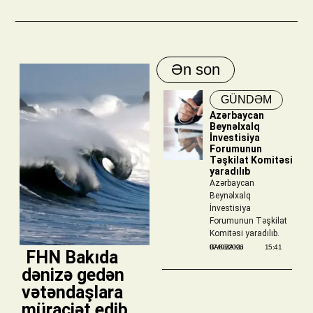
Ən son
GÜNDƏM
Azərbaycan
Beynəlxalq
İnvestisiya
Forumunun
Təşkilat Komitəsi
yaradılıb
Azərbaycan
Beynəlxalq
İnvestisiya
Forumunun Təşkilat
Komitəsi yaradılıb.
BAKIBAKU
07/08/2026
15:41
​ FHN Bakıda
dənizə gedən
vətəndaşlara
müraciət edib