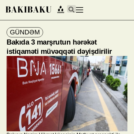
GÜNDƏM
Bakıda 3 marşrutun hərəkət
istiqaməti müvəqqəti dəyişdirilir