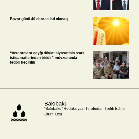
Bazar günü 40 dərəcə isti olacaq
“Veteranlara qayğı dövlət siyasətinin əsas
istiqamətlərindən biridir” mövzusunda
tədbir keçirilib
Bakıbaku
“Bakıbaku” Redaksiyası Tərəfindən Tərtib Edilib
Ətraflı Oxu