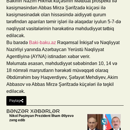
Bakının Nazim Hikmət küçəsinin Mətbuat prospekti ilə
kəsişməsindən Abbas Mirzə Şərifzadə küçəsi ilə
kəsişməsinədək olan hissəsində aidiyyəti qurum
tərəfindən aparılan təmir işləri ilə əlaqədar iyulun 5-7-də
nəqliyyat vasitələrinin hərəkətinə məhdudiyyət tətbiq
ediləcək.
Bu barədə
Baki-baku.az
Rəqəmsal İnkişaf və Nəqliyyat
Nazirliyi yanında Azərbaycan Yerüstü Nəqliyyat
Agentliyinə (AYNA) istinadən xəbər verir.
Məlumata əsasən, məhdudiyyət səbəbindən 10, 14 və
18 nömrəli marşrutların hərəkəti müvəqqəti olaraq
Əbdürrəhim bəy Haqverdiyev, Şəfayət Mehdiyev, Akim
Abbasov və Abbas Mirzə Şərifzadə küçələri ilə təşkil
ediləcək.
Paylaş
BƏNZƏR XƏBƏRLƏR
Nikol Paşinyan Prezident İlham Əliyevə
zəng edib