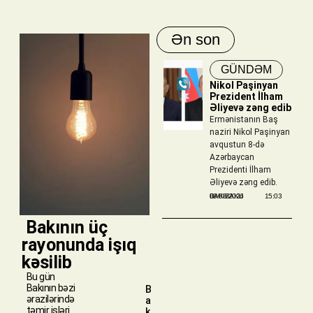
Ən son
GÜNDƏM
Nikol Paşinyan
Prezident İlham
Əliyevə zəng edib
Ermənistanın Baş
naziri Nikol Paşinyan
avqustun 8-də
Azərbaycan
Prezidenti İlham
Əliyevə zəng edib.
BAKIBAKU
08/08/2026
15:03
​ Bakının üç
rayonunda işıq
kəsilib
Bu gün
Bakının bəzi
B
ərazilərində
a
təmir işləri
k