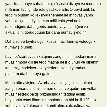
yaradıcı sənaye sahələrinin, xüsusilə dizayn və modanın
milli irsin təbliğində rolu getdikcə artır. O qeyd edib ki,
təqdim olunan kolleksiyalar ənənə ilə innovasiyanın
vəhdət təşkil etdiyi zaman milli irsin yeni nəfəs
qazandığını, daha geniş auditoriyaya çatdığını və
aktuallığını qoruduğunu bir daha nümayiş etdirir.
Daha sonra layihə üçün xüsusi hazırlanmış videoçarx
nümayiş olunub.
Layihə Azərbaycan xalqının zəngin milli-mədəni irsinin
müasir moda dili ilə təqdimatına həsr olunub və ölkənin
tanınmış modelyer-dizaynerlərini vahid yaradıcı
platformada bir araya gətirib.
Moda nümayişində Azərbaycan xalçaçılıq sənətinin
zəngin ənənələri, milli ornamentlər və qədim simvollar
müasir estetik baxış prizmasından təqdim edilib.
Layihənin əsas ilham mənbələrindən biri bu il 120 illik
yubileyi qeyd olunan görkəmli alim, xalçaşünas və