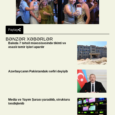
Paylaş
BƏNZƏR XƏBƏRLƏR
Bakıda 7 təhsil müəssisəsində tikinti və
əsaslı təmir işləri aparılır
Azərbaycanın Pakistandakı səfiri dəyişib
Media və Yayım Şurası yaradılıb, strukturu
təsdiqlənib