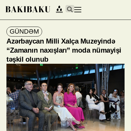
GÜNDƏM
Azərbaycan Milli Xalça Muzeyində
“Zamanın naxışları” moda nümayişi
təşkil olunub