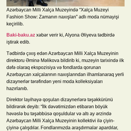
Azərbaycan Milli Xalça Muzeyində “Xalça Muzeyi
Fashion Show: Zamanın naxışları” adlı moda nümayişi
keçirilib.
Baki-baku.az
xəbər verir ki, Alyona Əliyeva tədbirdə
iştirak edib.
Tədbirdə çıxış edən Azərbaycan Milli Xalça Muzeyinin
direktoru Əminə Məlikova bildirib ki, muzeyin tarixində ilk
dəfə olaraq ekspozisiya və fondlarda qorunan
Azərbaycan xalçalarının naxışlarından ilhamlanaraq yerli
dizaynerlər tərəfindən yeni moda kolleksiyaları
hazırlanıb.
Direktor layihəyə qoşulan dizaynerlərə təşəkkürünü
bildirərək deyib: “İlk dəvətimizdən etibarən böyük
həvəslə bu təşəbbüsə qoşuldular və altı ay ərzində
Azərbaycan Milli Xalça Muzeyinin kollektivi ilə çiyin-
çiyinə çalışdılar. Fondlarımızda araşdırmalar apardılar,