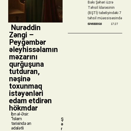
Bakı Şəhəri üzrə
Təhsil İdarəsinin
(BŞTİ) tabeliyindəki 7
təhsil müəssisəsində
BAKIBAKU
07/08/2026
17:27
​ Nurəddin
Zəngi –
Peyğəmbər
əleyhissəlamın
məzarını
qurğuşuna
tutduran,
nəşinə
toxunmaq
istəyənləri
edam etdirən
hökmdar
İbn əl-Əsir:
“İslam
Ş
tarixində ən
ə
ədalətli
r