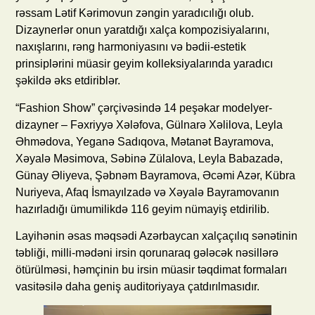
rəssam Lətif Kərimovun zəngin yaradıcılığı olub.
Dizaynerlər onun yaratdığı xalça kompozisiyalarını,
naxışlarını, rəng harmoniyasını və bədii-estetik
prinsiplərini müasir geyim kolleksiyalarında yaradıcı
şəkildə əks etdiriblər.
“Fashion Show” çərçivəsində 14 peşəkar modelyer-
dizayner – Fəxriyyə Xələfova, Gülnarə Xəlilova, Leyla
Əhmədova, Yeganə Sadıqova, Mətanət Bayramova,
Xəyalə Məsimova, Səbinə Zülalova, Leyla Babazadə,
Günay Əliyeva, Şəbnəm Bayramova, Əcəmi Azər, Kübra
Nuriyeva, Afaq İsmayılzadə və Xəyalə Bayramovanın
hazırladığı ümumilikdə 116 geyim nümayiş etdirilib.
Layihənin əsas məqsədi Azərbaycan xalçaçılıq sənətinin
təbliği, milli-mədəni irsin qorunaraq gələcək nəsillərə
ötürülməsi, həmçinin bu irsin müasir təqdimat formaları
vasitəsilə daha geniş auditoriyaya çatdırılmasıdır.