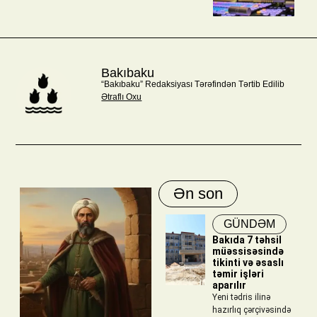
Bakıbaku
“Bakıbaku” Redaksiyası Tərəfindən Tərtib Edilib
Ətraflı Oxu
Ən son
GÜNDƏM
Bakıda 7 təhsil
müəssisəsində
tikinti və əsaslı
təmir işləri
aparılır
Yeni tədris ilinə
hazırlıq çərçivəsində