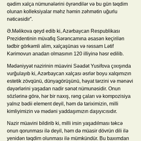
qədim xalça nümunələrini öyrəndilər və bu gün təqdim
olunan kolleksiyalar məhz həmin zəhmətin uğurlu
nəticəsidir”.
Ə.Məlikova qeyd edib ki, Azərbaycan Respublikası
Prezidentinin müvafiq Sərəncamına əsasən keçirilən
tədbir görkəmli alim, xalçaşünas və rəssam Lətif
Kərimovun anadan olmasının 120 illiyinə həsr edilib.
Mədəniyyət nazirinin müavini Səadət Yusifova çıxışında
vurğulayıb ki, Azərbaycan xalçası əsrlər boyu xalqımızın
estetik zövqünü, dünyagörüşünü, həyat tərzini və mənəvi
dəyərlərini yaşadan nadir sənət nümunəsidir. Onun
sözlərinə görə, hər bir naxış, rəng çaları və kompozisiya
yalnız bədii element deyil, həm də tariximizin, milli
kimliyimizin və mədəni yaddaşımızın daşıyıcısıdır.
Nazir müavini bildirib ki, milli irsin yaşadılması təkcə
onun qorunması ilə deyil, həm də müasir dövrün dili ilə
yenidən təqdim olunması ilə mümkündür. Bu baxımdan