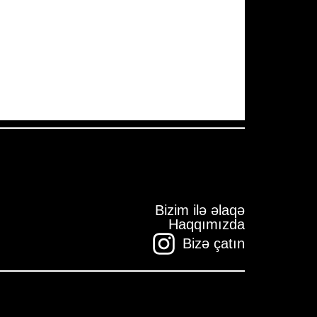
Pressure:
1005 mb
Wind Gust:
15 mph
Visibility:
10 km
Sunset:
19:57
Bizim ilə əlaqə
Haqqımızda
Bizə çatın