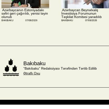
​ Azərbaycanın Estoniyadakı
​ Azərbaycan Beynəlxalq
səfiri geri çağırılıb, yenisi təyin
İnvestisiya Forumunun
olunub
Təşkilat Komitəsi yaradılıb
BAKIBAKU
07/08/2026
BAKIBAKU
07/08/2026
Bakıbaku
“Bakıbaku” Redaksiyası Tərəfindən Tərtib Edilib
Ətraflı Oxu