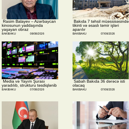
​ Rasim Balayev – Azərbaycan
​ Bakıda 7 təhsil müəssisəsində
kinosunun yaddaşında
tikinti və əsaslı təmir işləri
yaşayan obraz
aparılır
BAKIBAKU
08/08/2026
BAKIBAKU
07/08/2026
​ Media və Yayım Şurası
​ Sabah Bakıda 36 dərəcə isti
yaradılıb, strukturu təsdiqlənib
olacaq
BAKIBAKU
07/08/2026
BAKIBAKU
07/08/2026