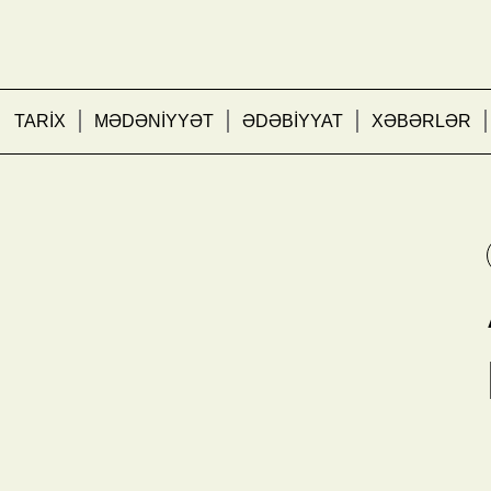
TARİX
MƏDƏNİYYƏT
ƏDƏBİYYAT
XƏBƏRLƏR