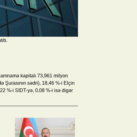
tıb.
izamnamə kapitalı 73,961 milyon
ə Şurasının sədri), 18,46 %-i Elçin
22 %-i SIDT-yə, 0,08 %-i isə digər