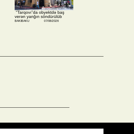
​ “Tarqovı”da obyektdə baş
verən yanğın söndürülüb
BAKIBAKU
07/08/2026