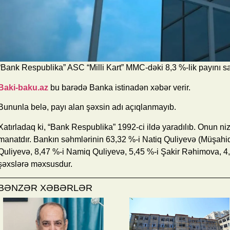
“Bank Respublika” ASC “Milli Kart” MMC-dəki 8,3 %-lik payını sa
Baki-baku.az
bu barədə Banka istinadən xəbər verir.
Bununla belə, payı alan şəxsin adı açıqlanmayıb.
Xatırladaq ki, “Bank Respublika” 1992-ci ildə yaradılıb. Onun n
manatdır. Bankın səhmlərinin 63,32 %-i Natiq Quliyevə (Müşahid
Quliyevə, 8,47 %-i Namiq Quliyevə, 5,45 %-i Şakir Rəhimova, 4,
şəxslərə məxsusdur.
BƏNZƏR XƏBƏRLƏR