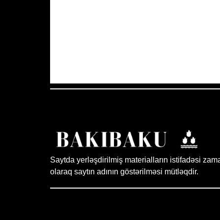
Azərbaycan Respublikası, AZ
18:13,
A
39
°C
Aydın Səma
Saytda yerləşdirilmiş materialların istifadəsi zam
olaraq saytın adının göstərilməsi mütləqdir.