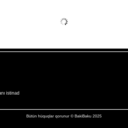
vq 8, 2026
Humidity:
20 %
Wind:
18 mph
Clouds:
0%
Sunrise:
05:53
Weather from OpenWeatherMap
anı istinad
Bütün hüquqlar qorunur © BakiBaku 2025