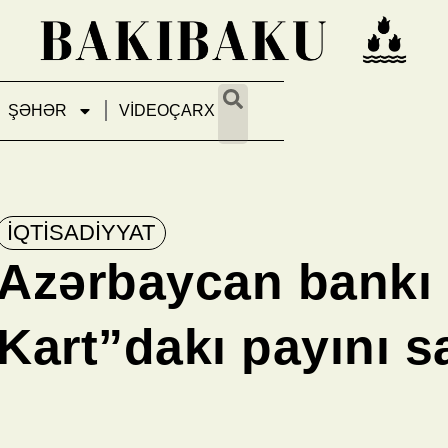
ŞƏHƏR
VİDEOÇARX
İQTİSADİYYAT
Azərbaycan bankı “
Kart”dakı payını s