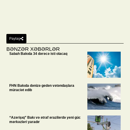
Paylaş
BƏNZƏR XƏBƏRLƏR
Sabah Bakıda 34 dərəcə isti olacaq
FHN Bakıda dənizə gedən vətəndaşlara
müraciət edib
“Azərişıq” Bakı və ətraf ərazilərdə yeni güc
mərkəzləri yaradır