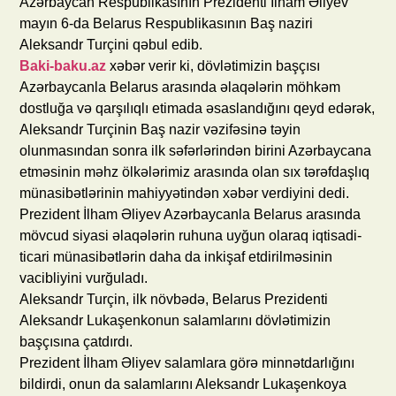
Azərbaycan Respublikasının Prezidenti İlham Əliyev
mayın 6-da Belarus Respublikasının Baş naziri
Aleksandr Turçini qəbul edib.
Baki-baku.az
xəbər verir ki, dövlətimizin başçısı
Azərbaycanla Belarus arasında əlaqələrin möhkəm
dostluğa və qarşılıqlı etimada əsaslandığını qeyd edərək,
Aleksandr Turçinin Baş nazir vəzifəsinə təyin
olunmasından sonra ilk səfərlərindən birini Azərbaycana
etməsinin məhz ölkələrimiz arasında olan sıx tərəfdaşlıq
münasibətlərinin mahiyyətindən xəbər verdiyini dedi.
Prezident İlham Əliyev Azərbaycanla Belarus arasında
mövcud siyasi əlaqələrin ruhuna uyğun olaraq iqtisadi-
ticari münasibətlərin daha da inkişaf etdirilməsinin
vacibliyini vurğuladı.
Aleksandr Turçin, ilk növbədə, Belarus Prezidenti
Aleksandr Lukaşenkonun salamlarını dövlətimizin
başçısına çatdırdı.
Prezident İlham Əliyev salamlara görə minnətdarlığını
bildirdi, onun da salamlarını Aleksandr Lukaşenkoya