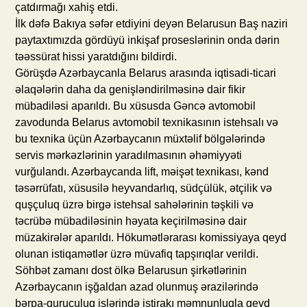
çatdırmağı xahiş etdi.
İlk dəfə Bakıya səfər etdiyini deyən Belarusun Baş naziri
paytaxtımızda gördüyü inkişaf proseslərinin onda dərin
təəssürat hissi yaratdığını bildirdi.
Görüşdə Azərbaycanla Belarus arasında iqtisadi-ticari
əlaqələrin daha da genişləndirilməsinə dair fikir
mübadiləsi aparıldı. Bu xüsusda Gəncə avtomobil
zavodunda Belarus avtomobil texnikasının istehsalı və
bu texnika üçün Azərbaycanın müxtəlif bölgələrində
servis mərkəzlərinin yaradılmasının əhəmiyyəti
vurğulandı. Azərbaycanda lift, məişət texnikası, kənd
təsərrüfatı, xüsusilə heyvandarlıq, südçülük, ətçilik və
quşçuluq üzrə birgə istehsal sahələrinin təşkili və
təcrübə mübadiləsinin həyata keçirilməsinə dair
müzakirələr aparıldı. Hökumətlərarası komissiyaya qeyd
olunan istiqamətlər üzrə müvafiq tapşırıqlar verildi.
Söhbət zamanı dost ölkə Belarusun şirkətlərinin
Azərbaycanın işğaldan azad olunmuş ərazilərində
bərpa-quruculuq işlərində iştirakı məmnunluqla qeyd