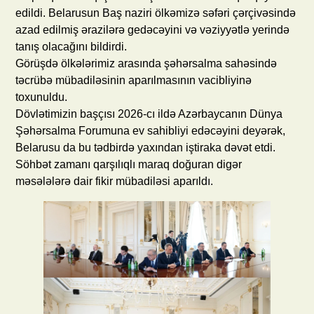
edildi. Belarusun Baş naziri ölkəmizə səfəri çərçivəsində
azad edilmiş ərazilərə gedəcəyini və vəziyyətlə yerində
tanış olacağını bildirdi.
Görüşdə ölkələrimiz arasında şəhərsalma sahəsində
təcrübə mübadiləsinin aparılmasının vacibliyinə
toxunuldu.
Dövlətimizin başçısı 2026-cı ildə Azərbaycanın Dünya
Şəhərsalma Forumuna ev sahibliyi edəcəyini deyərək,
Belarusu da bu tədbirdə yaxından iştiraka dəvət etdi.
Söhbət zamanı qarşılıqlı maraq doğuran digər
məsələlərə dair fikir mübadiləsi aparıldı.