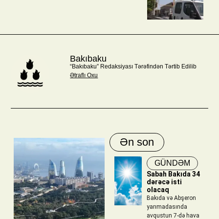
Bakıbaku
“Bakıbaku” Redaksiyası Tərəfindən Tərtib Edilib
Ətraflı Oxu
Ən son
GÜNDƏM
Sabah Bakıda 34
dərəcə isti
olacaq
Bakıda və Abşeron
yarımadasında
avqustun 7-də hava