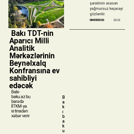
şəraitinin əsasən
yağmursuz keçəcəyi
gözlənilir.
BAKIBAKU
06/08/2026
13:11
​ Bakı TDT-nin
Aparıcı Milli
Analitik
Mərkəzlərinin
Beynəlxalq
Konfransına ev
sahibliyi
edəcək
Baki-
baku.az bu
B
barədə
a
İİTKM-ya
k
istinadən
ı
xəbər verir
b
a
k
u