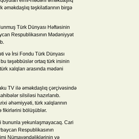
ası qoyulan elmi-mədəni əməkdaşlıq
rk əməkdaşlıq təşkilatlarının birgə
 olunmuş Türk Dünyası Həftəsinin
aycan Respublikasının Mədəniyyət
b.
əti və İrsi Fondu Türk Dünyası
bu təşəbbüslər ortaq türk irsinin
 türk xalqları arasında mədəni
Baku TV ilə əməkdaşlıq çərçivəsində
hibələr silsiləsi hazırlanıb.
rixi əhəmiyyəti, türk xalqlarının
fikirlərini bölüşüblər.
ləri bununla yekunlaşmayacaq. Cari
ərbaycan Respublikasının
imi Nümayəndəliklərinin və