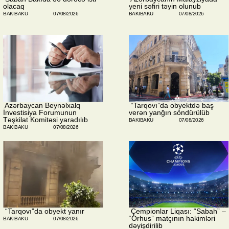
olacaq
yeni səfiri təyin olunub
BAKIBAKU
07/08/2026
BAKIBAKU
07/08/2026
​ Azərbaycan Beynəlxalq
​ “Tarqovı”da obyektdə baş
İnvestisiya Forumunun
verən yanğın söndürülüb
Təşkilat Komitəsi yaradılıb
BAKIBAKU
07/08/2026
BAKIBAKU
07/08/2026
​ “Tarqovı”da obyekt yanır
​ Çempionlar Liqası: “Sabah” –
“Orhus” matçının hakimləri
BAKIBAKU
07/08/2026
dəyişdirilib