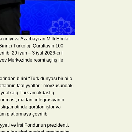
zirliyi və Azərbaycan Milli Elmlər
irinci Türkoloji Qurultayın 100
ilib. 29 iyun – 3 iyul 2026-cı il
yev Mərkəzində rəsmi açılış ilə
ərindən birini “Türk dünyası bir ailə
tlarının fəaliyyətləri” mövzusundakı
 beynəlxalq Türk əməkdaşlıq
qorunması, mədəni inteqrasiyanın
 istiqamətində görülən işlər və
hüm platformaya çevrilib.
yəti və İrsi Fondunun prezidenti,