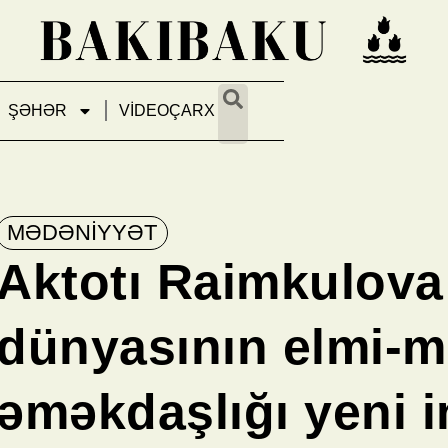
ŞƏHƏR
VİDEOÇARX
MƏDƏNIYYƏT
Aktotı Raimkulova
dünyasının elmi-
əməkdaşlığı yeni i