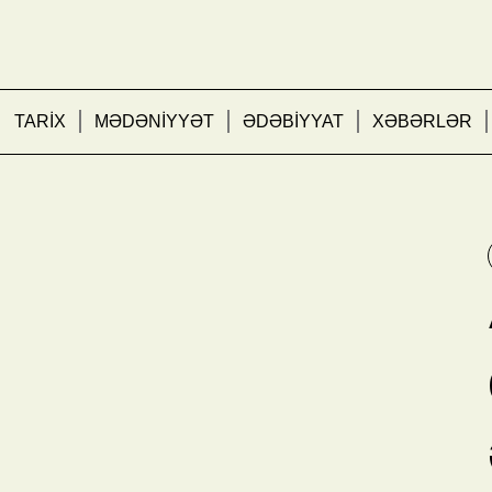
TARİX
MƏDƏNİYYƏT
ƏDƏBİYYAT
XƏBƏRLƏR