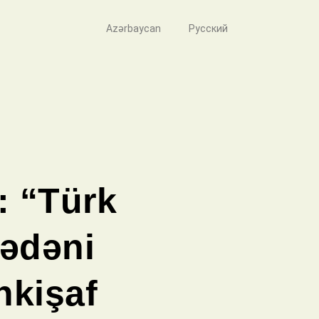
Azərbaycan
Русский
: “Türk
mədəni
nkişaf