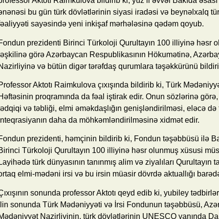
professor Aktotı Raimkulova bildirib ki, yüz il əvvəl Bakıda əs
ənənəsi bu gün türk dövlətlərinin siyasi iradəsi və beynəlxalq tü
fəaliyyəti sayəsində yeni inkişaf mərhələsinə qədəm qoyub.
Fondun prezidenti Birinci Türkoloji Qurultayın 100 illiyinə həsr
təşkilinə görə Azərbaycan Respublikasının Hökumətinə, Azərb
Nazirliyinə və bütün digər tərəfdaş qurumlara təşəkkürünü bildiri
Professor Aktotı Raimkulova çıxışında bildirib ki, Türk Mədəniyy
Həftəsinin proqramında da fəal iştirak edir. Onun sözlərinə görə, 
tədqiqi və təbliği, elmi əməkdaşlığın genişləndirilməsi, eləcə də
inteqrasiyanın daha da möhkəmləndirilməsinə xidmət edir.
Fondun prezidenti, həmçinin bildirib ki, Fondun təşəbbüsü ilə 
Birinci Türkoloji Qurultayın 100 illiyinə həsr olunmuş xüsusi müsa
Layihədə türk dünyasının tanınmış alim və ziyalıları Qurultayın ta
ortaq elmi-mədəni irsi və bu irsin müasir dövrdə aktuallığı barədə 
Çıxışının sonunda professor Aktotı qeyd edib ki, yubiley tədbir
ilin sonunda Türk Mədəniyyəti və İrsi Fondunun təşəbbüsü, Az
Mədəniyyət Nazirliyinin, türk dövlətlərinin UNESCO yanında Da