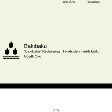
BAKIBAKU
07/08/2026
Bakıbaku
“Bakıbaku” Redaksiyası Tərəfindən Tərtib Edilib
Ətraflı Oxu
Avq 8, 2026
Humidity:
59 %
Wind:
3 mph
Clouds:
0%