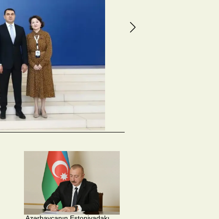
​ Azərbaycanın Estoniyadakı