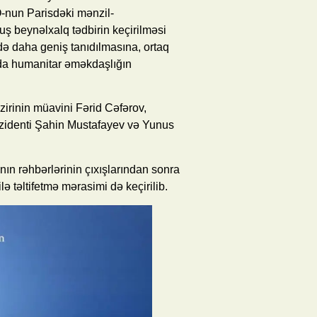
O-nun Parisdəki mənzil-
uş beynəlxalq tədbirin keçirilməsi
ədə daha geniş tanıdılmasına, ortaq
da humanitar əməkdaşlığın
rinin müavini Fərid Cəfərov,
zidenti Şahin Mustafayev və Yunus
nın rəhbərlərinin çıxışlarından sonra
ilə təltifetmə mərasimi də keçirilib.