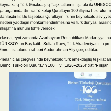
Beynəlxalq Türk Əməkdaşlıq Təşkilatlarının iştirakı ilə UNESC
qərargahında Birinci Türkoloji Qurultayın 100 illiyinə həsr olunm
planlaşdırılır. Bu təşəbbüs Qurultayın irsinin beynəlxalq səviyy
mədəni yaddaşın möhkəmləndirilməsinə və türk dünyası arasın
inkişafına mühüm töhfə verəcək.
İclasda, eyni zamanda Azərbaycan Respublikası Mədəniyyət nazi
TÜRKSOY-un Baş katibi Sultan Raev, Türk Akademiyasının pre
Emre İnstitutunun rəhbəri Abdurrahman Aliy çıxış ediblər.
Plenar iclas çərçivəsində beynəlxalq türk əməkdaşlıq təşkilatları
“Birinci Türkoloji Qurultayın 100 illiyi (1926–2026)” xatirə nişanı 