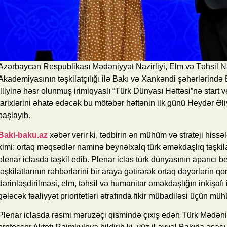
Azərbaycan Respublikası Mədəniyyət Nazirliyi, Elm və Təhsil Na
Akademiyasının təşkilatçılığı ilə Bakı və Xankəndi şəhərlərində B
illiyinə həsr olunmuş irimiqyaslı “Türk Dünyası Həftəsi”nə start ver
tarixlərini əhatə edəcək bu mötəbər həftənin ilk günü Heydər Əli
başlayıb.
Baki-baku.az
xəbər verir ki, tədbirin ən mühüm və strateji hissəl
kimi: ortaq məqsədlər naminə beynəlxalq türk əməkdaşlıq təşkila
plenar iclasda təşkil edib. Plenar iclas türk dünyasının aparıcı
təşkilatlarının rəhbərlərini bir araya gətirərək ortaq dəyərlərin 
dərinləşdirilməsi, elm, təhsil və humanitar əməkdaşlığın inkişafı
gələcək fəaliyyət prioritetləri ətrafında fikir mübadiləsi üçün mü
Plenar iclasda rəsmi məruzəçi qismində çıxış edən Türk Mədəniy