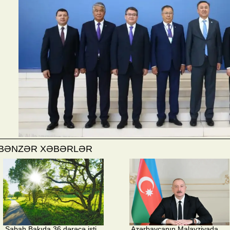
BƏNZƏR XƏBƏRLƏR
​ Sabah Bakıda 36 dərəcə isti
​ Azərbaycanın Malayziyada