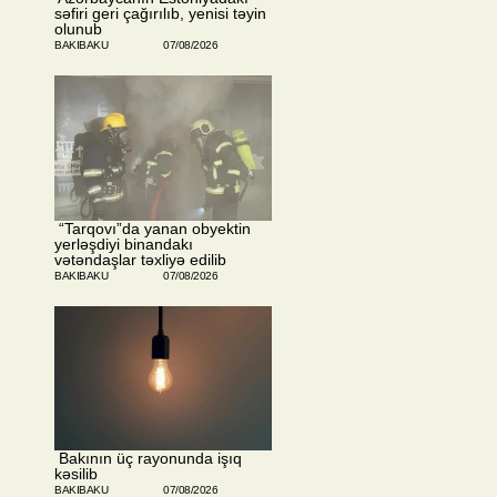
səfiri geri çağırılıb, yenisi təyin
olunub
BAKIBAKU
07/08/2026
​ “Tarqovı”da yanan obyektin
yerləşdiyi binandakı
vətəndaşlar təxliyə edilib
BAKIBAKU
07/08/2026
​ Bakının üç rayonunda işıq
kəsilib
BAKIBAKU
07/08/2026