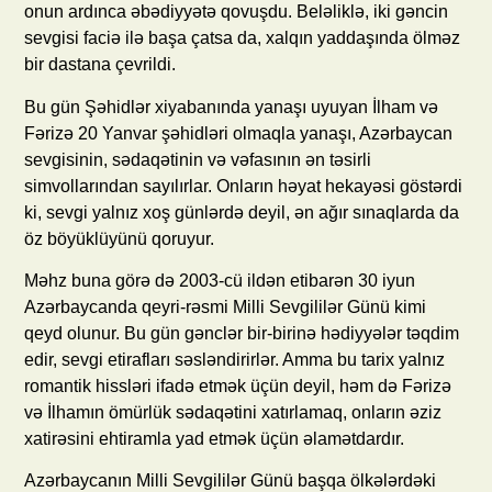
onun ardınca əbədiyyətə qovuşdu. Beləliklə, iki gəncin
sevgisi faciə ilə başa çatsa da, xalqın yaddaşında ölməz
bir dastana çevrildi.
Bu gün Şəhidlər xiyabanında yanaşı uyuyan İlham və
Fərizə 20 Yanvar şəhidləri olmaqla yanaşı, Azərbaycan
sevgisinin, sədaqətinin və vəfasının ən təsirli
simvollarından sayılırlar. Onların həyat hekayəsi göstərdi
ki, sevgi yalnız xoş günlərdə deyil, ən ağır sınaqlarda da
öz böyüklüyünü qoruyur.
Məhz buna görə də 2003-cü ildən etibarən 30 iyun
Azərbaycanda qeyri-rəsmi Milli Sevgililər Günü kimi
qeyd olunur. Bu gün gənclər bir-birinə hədiyyələr təqdim
edir, sevgi etirafları səsləndirirlər. Amma bu tarix yalnız
romantik hissləri ifadə etmək üçün deyil, həm də Fərizə
və İlhamın ömürlük sədaqətini xatırlamaq, onların əziz
xatirəsini ehtiramla yad etmək üçün əlamətdardır.
Azərbaycanın Milli Sevgililər Günü başqa ölkələrdəki