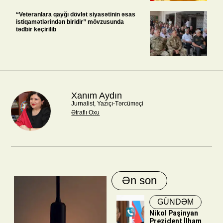
“Veteranlara qayğı dövlət siyasətinin əsas
istiqamətlərindən biridir” mövzusunda
tədbir keçirilib
Xanım Aydın
Jurnalist, Yazıçı-Tərcüməçi
Ətraflı Oxu
Ən son
GÜNDƏM
Nikol Paşinyan
Prezident İlham