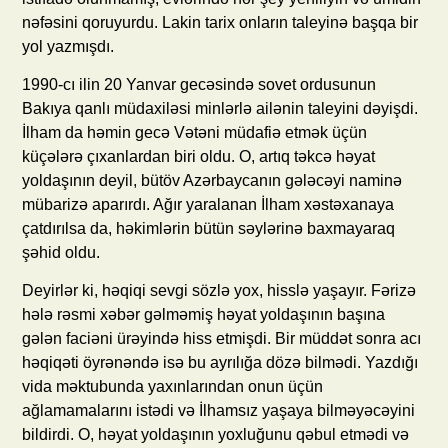
nəfəsini qoruyurdu. Lakin tarix onların taleyinə başqa bir
yol yazmışdı.
1990-cı ilin 20 Yanvar gecəsində sovet ordusunun
Bakıya qanlı müdaxiləsi minlərlə ailənin taleyini dəyişdi.
İlham da həmin gecə Vətəni müdafiə etmək üçün
küçələrə çıxanlardan biri oldu. O, artıq təkcə həyat
yoldaşının deyil, bütöv Azərbaycanın gələcəyi naminə
mübarizə aparırdı. Ağır yaralanan İlham xəstəxanaya
çatdırılsa da, həkimlərin bütün səylərinə baxmayaraq
şəhid oldu.
Deyirlər ki, həqiqi sevgi sözlə yox, hisslə yaşayır. Fərizə
hələ rəsmi xəbər gəlməmiş həyat yoldaşının başına
gələn faciəni ürəyində hiss etmişdi. Bir müddət sonra acı
həqiqəti öyrənəndə isə bu ayrılığa dözə bilmədi. Yazdığı
vida məktubunda yaxınlarından onun üçün
ağlamamalarını istədi və İlhamsız yaşaya bilməyəcəyini
bildirdi. O, həyat yoldaşının yoxluğunu qəbul etmədi və