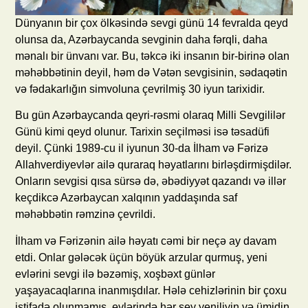
Dünyanın bir çox ölkəsində sevgi günü 14 fevralda qeyd
olunsa da, Azərbaycanda sevginin daha fərqli, daha
mənalı bir ünvanı var. Bu, təkcə iki insanın bir-birinə olan
məhəbbətinin deyil, həm də Vətən sevgisinin, sədaqətin
və fədakarlığın simvoluna çevrilmiş 30 iyun tarixidir.
Bu gün Azərbaycanda qeyri-rəsmi olaraq Milli Sevgililər
Günü kimi qeyd olunur. Tarixin seçilməsi isə təsadüfi
deyil. Çünki 1989-cu il iyunun 30-da İlham və Fərizə
Allahverdiyevlər ailə quraraq həyatlarını birləşdirmişdilər.
Onların sevgisi qısa sürsə də, əbədiyyət qazandı və illər
keçdikcə Azərbaycan xalqının yaddaşında saf
məhəbbətin rəmzinə çevrildi.
İlham və Fərizənin ailə həyatı cəmi bir neçə ay davam
etdi. Onlar gələcək üçün böyük arzular qurmuş, yeni
evlərini sevgi ilə bəzəmiş, xoşbəxt günlər
yaşayacaqlarına inanmışdılar. Hələ cehizlərinin bir çoxu
istifadə olunmamış, evlərində hər şey yeniliyin və ümidin