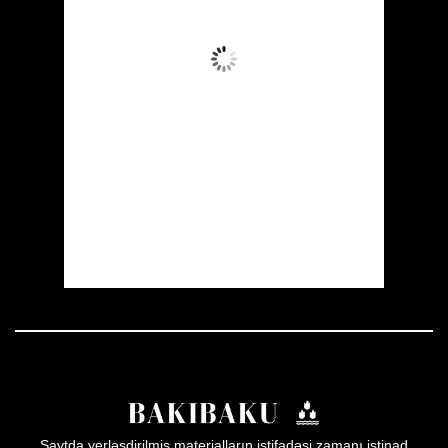
Aydın Səma
Wind Gust:
27 mph
Clouds:
1%
Visibility:
10 km
Sunrise:
05:53
Sunset:
19:57
27 %
1007 mb
18 mph
Weather from OpenWeatherMap
Saytda yerləşdirilmiş materialların istifadəsi zamanı istinad