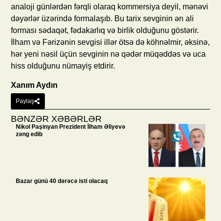
analoji günlərdən fərqli olaraq kommersiya deyil, mənəvi
dəyərlər üzərində formalaşıb. Bu tarix sevginin ən ali
forması sədaqət, fədakarlıq və birlik olduğunu göstərir.
İlham və Fərizənin sevgisi illər ötsə də köhnəlmir, əksinə,
hər yeni nəsil üçün sevginin nə qədər müqəddəs və uca
hiss olduğunu nümayiş etdirir.
Xanım Aydın
Paylaş
BƏNZƏR XƏBƏRLƏR
Nikol Paşinyan Prezident İlham Əliyevə
zəng edib
Bazar günü 40 dərəcə isti olacaq