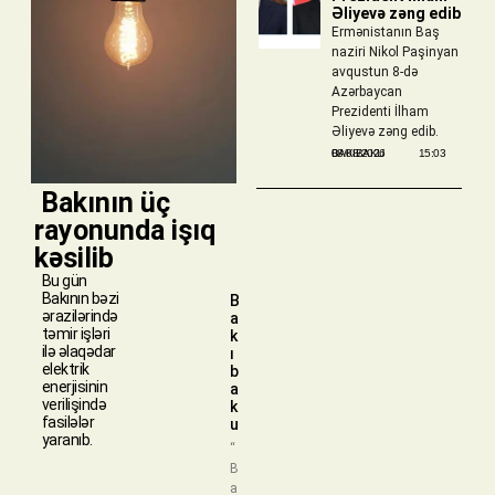
Əliyevə zəng edib
Ermənistanın Baş
naziri Nikol Paşinyan
avqustun 8-də
Azərbaycan
Prezidenti İlham
Əliyevə zəng edib.
BAKIBAKU
08/08/2026
15:03
​ Bakının üç
rayonunda işıq
kəsilib
Bu gün
Bakının bəzi
B
ərazilərində
a
təmir işləri
k
ilə əlaqədar
ı
elektrik
b
enerjisinin
a
verilişində
k
fasilələr
u
yaranıb.
“
B
a