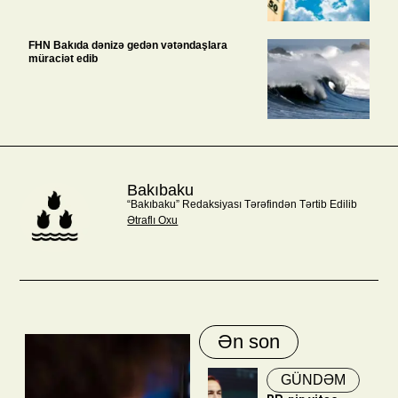
FHN Bakıda dənizə gedən vətəndaşlara
müraciət edib
Bakıbaku
“Bakıbaku” Redaksiyası Tərəfindən Tərtib Edilib
Ətraflı Oxu
Ən son
GÜNDƏM