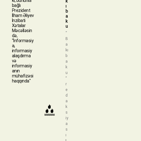
ki, bununla
k
bağlı
ı
Prezident
b
İlham Əliyev
a
İnzibati
k
Xətalar
u
Məcəlləsin
“
də,
B
"İnformasiy
a
a,
kı
informasiy
alaşdırma
b
və
a
informasiy
k
anın
u
mühafizəsi
”
haqqında"
r
e
d
a
k
s
iy
a
s
ı
t