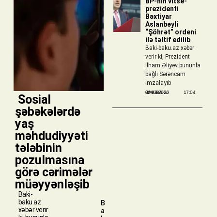
BP-nin vitse-
prezidenti
Bəxtiyar
Aslanbəyli
“Şöhrət” ordeni
ilə təltif edilib
Baki-baku.az xəbər
verir ki, Prezident
İlham Əliyev bununla
bağlı Sərəncam
imzalayıb
BAKIBAKU
06/08/2026
17:04
​ Sosial
şəbəkələrdə
yaş
məhdudiyyəti
tələbinin
pozulmasına
görə cərimələr
müəyyənləşib
Baki-
baku.az
B
xəbər verir
a