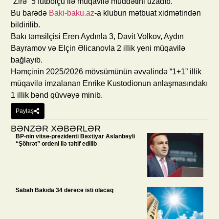
“Zirə” 5 futbolçu ilə müqavilə müddətini uzadıb.
Bu barədə
Baki-baku.az
-a klubun mətbuat xidmətindən
bildirilib.
Bakı təmsilçisi Eren Aydınla 3, Davit Volkov, Aydın
Bayramov və Elçin Əlicanovla 2 illik yeni müqavilə
bağlayıb.
Həmçinin 2025/2026 mövsümünün əvvəlində “1+1” illik
müqavilə imzalanan Enrike Kustodionun anlaşmasındakı
1 illik bənd qüvvəyə minib.
Paylaş
BƏNZƏR XƏBƏRLƏR
BP-nin vitse-prezidenti Bəxtiyar Aslanbəyli
“Şöhrət” ordeni ilə təltif edilib
Sabah Bakıda 34 dərəcə isti olacaq