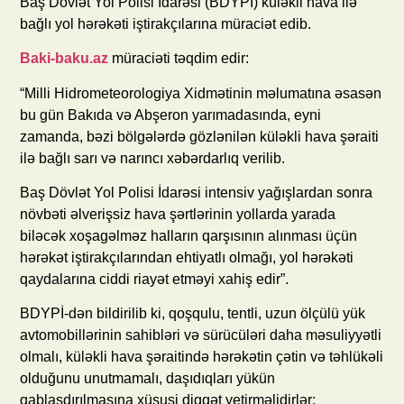
Baş Dövlət Yol Polisi İdarəsi (BDYPİ) küləkli hava ilə
bağlı yol hərəkəti iştirakçılarına müraciət edib.
Baki-baku.az
müraciəti təqdim edir:
“Milli Hidrometeorologiya Xidmətinin məlumatına əsasən
bu gün Bakıda və Abşeron yarımadasında, eyni
zamanda, bəzi bölgələrdə gözlənilən küləkli hava şəraiti
ilə bağlı sarı və narıncı xəbərdarlıq verilib.
Baş Dövlət Yol Polisi İdarəsi intensiv yağışlardan sonra
növbəti əlverişsiz hava şərtlərinin yollarda yarada
biləcək xoşagəlməz halların qarşısının alınması üçün
hərəkət iştirakçılarından ehtiyatlı olmağı, yol hərəkəti
qaydalarına ciddi riayət etməyi xahiş edir”.
BDYPİ-dən bildirilib ki, qoşqulu, tentli, uzun ölçülü yük
avtomobillərinin sahibləri və sürücüləri daha məsuliyyətli
olmalı, küləkli hava şəraitində hərəkətin çətin və təhlükəli
olduğunu unutmamalı, daşıdıqları yükün
qablaşdırılmasına xüsusi diqqət yetirməlidirlər: