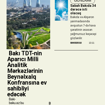
GÜNDƏM
Sabah Bakıda 34
dərəcə isti
olacaq
Bakıda və Abşeron
yarımadasında
avqustun 7-də hava
şəraitinin əsasən
yağmursuz keçəcəyi
gözlənilir.
BAKIBAKU
06/08/2026
13:11
​ Bakı TDT-nin
Aparıcı Milli
Analitik
Mərkəzlərinin
Beynəlxalq
Konfransına ev
sahibliyi
edəcək
Baki-
baku.az bu
B