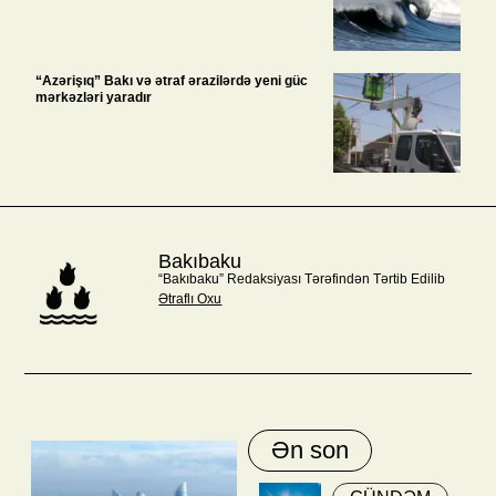
“Azərişıq” Bakı və ətraf ərazilərdə yeni güc
mərkəzləri yaradır
Bakıbaku
“Bakıbaku” Redaksiyası Tərəfindən Tərtib Edilib
Ətraflı Oxu
Ən son