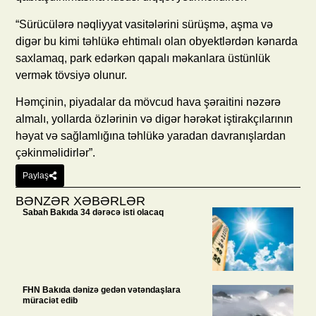
“Sürücülərə nəqliyyat vasitələrini sürüşmə, aşma və
digər bu kimi təhlükə ehtimalı olan obyektlərdən kənarda
saxlamaq, park edərkən qapalı məkanlara üstünlük
vermək tövsiyə olunur.
Həmçinin, piyadalar da mövcud hava şəraitini nəzərə
almalı, yollarda özlərinin və digər hərəkət iştirakçılarının
həyat və sağlamlığına təhlükə yaradan davranışlardan
çəkinməlidirlər”.
Paylaş
BƏNZƏR XƏBƏRLƏR
Sabah Bakıda 34 dərəcə isti olacaq
FHN Bakıda dənizə gedən vətəndaşlara
müraciət edib