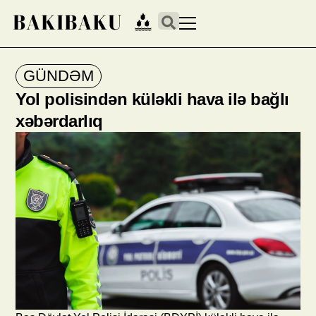
GÜNDƏM
Yol polisindən küləkli hava ilə bağlı
xəbərdarlıq