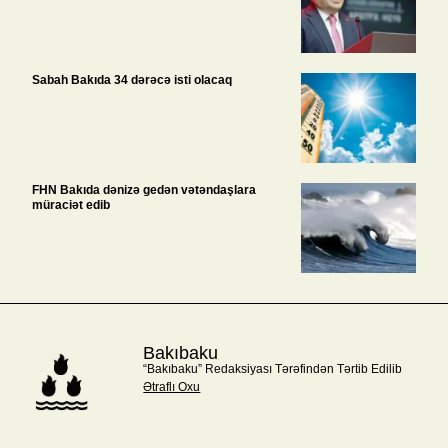
Sabah Bakıda 34 dərəcə isti olacaq
FHN Bakıda dənizə gedən vətəndaşlara
müraciət edib
Bakıbaku
“Bakıbaku” Redaksiyası Tərəfindən Tərtib Edilib
Ətraflı Oxu