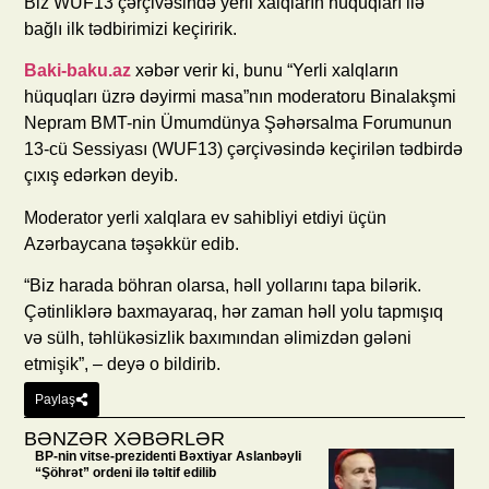
Biz WUF13 çərçivəsində yerli xalqların hüquqları ilə
bağlı ilk tədbirimizi keçiririk.
Baki-baku.az
xəbər verir ki, bunu “Yerli xalqların
hüquqları üzrə dəyirmi masa”nın moderatoru Binalakşmi
Nepram BMT-nin Ümumdünya Şəhərsalma Forumunun
13-cü Sessiyası (WUF13) çərçivəsində keçirilən tədbirdə
çıxış edərkən deyib.
Moderator yerli xalqlara ev sahibliyi etdiyi üçün
Azərbaycana təşəkkür edib.
“Biz harada böhran olarsa, həll yollarını tapa bilərik.
Çətinliklərə baxmayaraq, hər zaman həll yolu tapmışıq
və sülh, təhlükəsizlik baxımından əlimizdən gələni
etmişik”, – deyə o bildirib.
Paylaş
BƏNZƏR XƏBƏRLƏR
BP-nin vitse-prezidenti Bəxtiyar Aslanbəyli
“Şöhrət” ordeni ilə təltif edilib