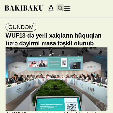
GÜNDƏM
WUF13-də yerli xalqların hüquqları
üzrə dəyirmi masa təşkil olunub