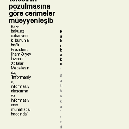
pozulmasına
görə cərimələr
müəyyənləşib
Baki-
baku.az
B
xəbər verir
a
ki, bununla
k
bağlı
ı
Prezident
b
İlham Əliyev
a
İnzibati
k
Xətalar
u
Məcəlləsin
“
də,
B
"İnformasiy
a
a,
kı
informasiy
alaşdırma
b
və
a
informasiy
k
anın
u
mühafizəsi
”
haqqında"
r
e
d