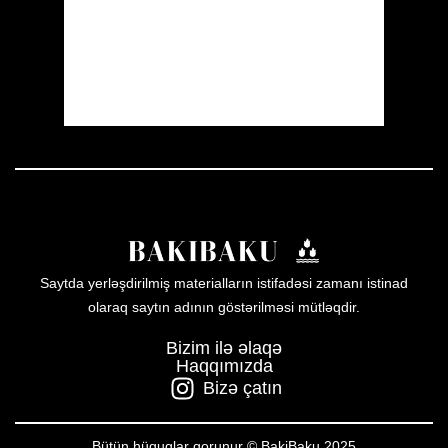
Sunset:
19:59
57 %
1013 mb
3 mph
Weather from OpenWeatherMap
Saytda yerləşdirilmiş materialların istifadəsi zamanı istinad
olaraq saytın adının göstərilməsi mütləqdir.
Bizim ilə əlaqə
Haqqımızda
Bizə çatın
Bütün hüquqlar qorunur © BakiBaku 2025