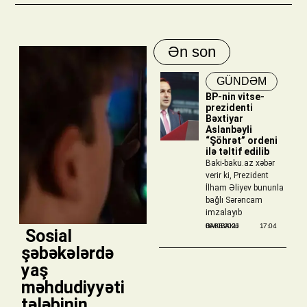
Ən son
GÜNDƏM
BP-nin vitse-
prezidenti
Bəxtiyar
Aslanbəyli
“Şöhrət” ordeni
ilə təltif edilib
Baki-baku.az xəbər
verir ki, Prezident
İlham Əliyev bununla
bağlı Sərəncam
imzalayıb
BAKIBAKU
06/08/2026
17:04
​ Sosial
şəbəkələrdə
yaş
məhdudiyyəti
tələbinin