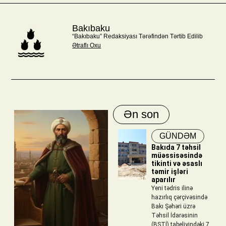
Bakıbaku
“Bakıbaku” Redaksiyası Tərəfindən Tərtib Edilib
Ətraflı Oxu
Ən son
GÜNDƏM
Bakıda 7 təhsil
müəssisəsində
tikinti və əsaslı
təmir işləri
aparılır
Yeni tədris ilinə
hazırlıq çərçivəsində
Bakı Şəhəri üzrə
Təhsil İdarəsinin
(BŞTİ) tabeliyindəki 7