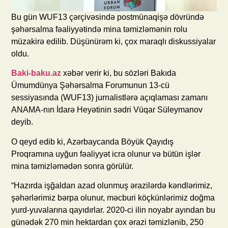
Bu gün WUF13 çərçivəsində postmünaqişə dövründə
şəhərsalma fəaliyyətində mina təmizləmənin rolu
müzakirə edilib. Düşünürəm ki, çox maraqlı diskussiyalar
oldu.
Baki-baku.az
xəbər verir ki, bu sözləri Bakıda
Ümumdünya Şəhərsalma Forumunun 13-cü
sessiyasında (WUF13) jurnalistlərə açıqlaması zamanı
ANAMA-nın İdarə Heyətinin sədri Vüqar Süleymanov
deyib.
O qeyd edib ki, Azərbaycanda Böyük Qayıdış
Proqramına uyğun fəaliyyət icra olunur və bütün işlər
mina təmizləmədən sonra görülür.
“Hazırda işğaldan azad olunmuş ərazilərdə kəndlərimiz,
şəhərlərimiz bərpa olunur, məcburi köçkünlərimiz doğma
yurd-yuvalarına qayıdırlar. 2020-ci ilin noyabr ayından bu
günədək 270 min hektardan çox ərazi təmizlənib, 250