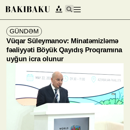
GÜNDƏM
Vüqar Süleymanov: Minatəmizləmə
fəaliyyəti Böyük Qayıdış Proqramına
uyğun icra olunur