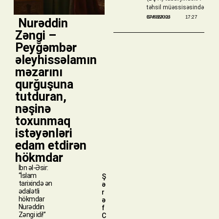
təhsil müəssisəsində
BAKIBAKU
07/08/2026
17:27
​ Nurəddin
Zəngi –
Peyğəmbər
əleyhissəlamın
məzarını
qurğuşuna
tutduran,
nəşinə
toxunmaq
istəyənləri
edam etdirən
hökmdar
İbn əl-Əsir:
“İslam
Ş
tarixində ən
ə
ədalətli
r
hökmdar
ə
Nurəddin
f
Zəngi idi!”
C