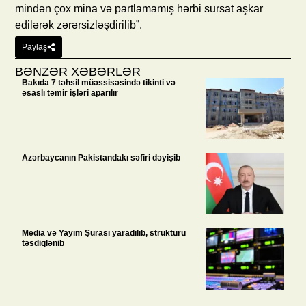
mindən çox mina və partlamamış hərbi sursat aşkar
edilərək zərərsizləşdirilib”.
Paylaş
BƏNZƏR XƏBƏRLƏR
Bakıda 7 təhsil müəssisəsində tikinti və
əsaslı təmir işləri aparılır
Azərbaycanın Pakistandakı səfiri dəyişib
Media və Yayım Şurası yaradılıb, strukturu
təsdiqlənib