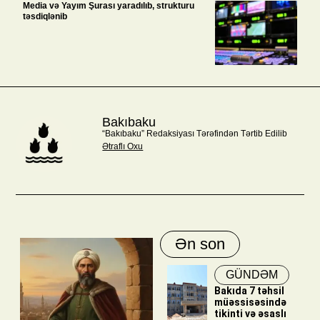
Media və Yayım Şurası yaradılıb, strukturu
təsdiqlənib
Bakıbaku
“Bakıbaku” Redaksiyası Tərəfindən Tərtib Edilib
Ətraflı Oxu
Ən son
GÜNDƏM
Bakıda 7 təhsil
müəssisəsində
tikinti və əsaslı