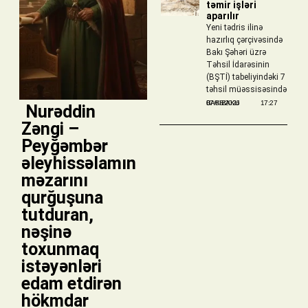
təmir işləri
aparılır
Yeni tədris ilinə
hazırlıq çərçivəsində
Bakı Şəhəri üzrə
Təhsil İdarəsinin
(BŞTİ) tabeliyindəki 7
təhsil müəssisəsində
BAKIBAKU
07/08/2026
17:27
​ Nurəddin
Zəngi –
Peyğəmbər
əleyhissəlamın
məzarını
qurğuşuna
tutduran,
nəşinə
toxunmaq
istəyənləri
edam etdirən
hökmdar