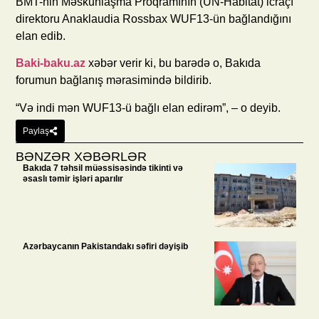
BMT-nin Məskunlaşma Proqramının (UN-Habitat) icraçı
direktoru Anaklaudia Rossbax WUF13-ün bağlandığını
elan edib.
Baki-baku.az
xəbər verir ki, bu barədə o, Bakıda
forumun bağlanış mərasimində bildirib.
“Və indi mən WUF13-ü bağlı elan edirəm”, – o deyib.
Paylaş
BƏNZƏR XƏBƏRLƏR
Bakıda 7 təhsil müəssisəsində tikinti və
əsaslı təmir işləri aparılır
Azərbaycanın Pakistandakı səfiri dəyişib