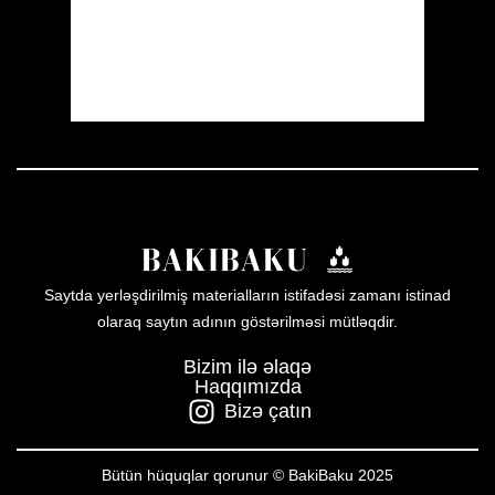
Sunset:
19:59
38 %
1011 mb
10 mph
Weather from OpenWeatherMap
Saytda yerləşdirilmiş materialların istifadəsi zamanı istinad
olaraq saytın adının göstərilməsi mütləqdir.
Bizim ilə əlaqə
Haqqımızda
Bizə çatın
Bütün hüquqlar qorunur © BakiBaku 2025