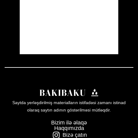
Visibility:
10 km
Sunrise:
05:53
Sunset:
19:57
31 %
1008 mb
17 mph
Weather from OpenWeatherMap
Saytda yerləşdirilmiş materialların istifadəsi zamanı istinad
olaraq saytın adının göstərilməsi mütləqdir.
Bizim ilə əlaqə
Haqqımızda
Bizə çatın