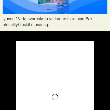
İyunun 18-də avarçəkmə və kanoe üzrə açıq Bakı
birinciliyi təşkil olunacaq.
Azərbaycan
Respublikası, AZ
21:21,
Avq 8, 2026
32
°C
Az Buludlu
Wind Gust:
27 mph
Clouds:
11%