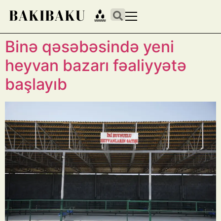
Binə qəsəbəsində yeni
heyvan bazarı fəaliyyətə
başlayıb