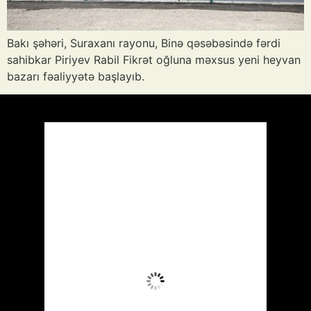
Bakı şəhəri, Suraxanı rayonu, Binə qəsəbəsində fərdi
sahibkar Piriyev Rabil Fikrət oğluna məxsus yeni heyvan
bazarı fəaliyyətə başlayıb.
Azərbaycan
Respublikası, AZ
19:50,
Avq 7, 2026
34
°C
Aydın Səma
Wind Gust:
28 mph