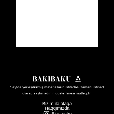
Clouds:
10%
Visibility:
10 km
Sunrise:
05:52
Sunset:
19:59
26 %
1009 mb
19 mph
Weather from OpenWeatherMap
Saytda yerləşdirilmiş materialların istifadəsi zamanı istinad
olaraq saytın adının göstərilməsi mütləqdir.
Bizim ilə əlaqə
Haqqımızda
Bizə çatın