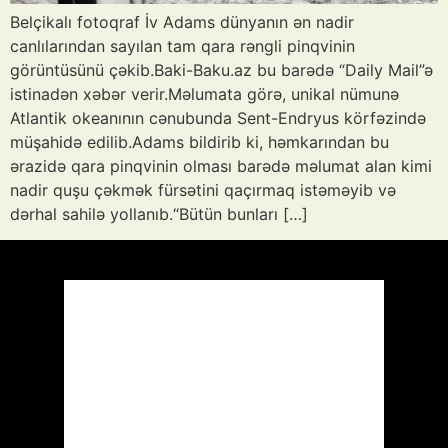
Belçikalı fotoqraf İv Adams dünyanın ən nadir
canlılarından sayılan tam qara rəngli pinqvinin
görüntüsünü çəkib.Baki-Baku.az bu barədə “Daily Mail”ə
istinadən xəbər verir.Məlumata görə, unikal nümunə
Atlantik okeanının cənubunda Sent-Endryus körfəzində
müşahidə edilib.Adams bildirib ki, həmkarından bu
ərazidə qara pinqvinin olması barədə məlumat alan kimi
nadir quşu çəkmək fürsətini qaçırmaq istəməyib və
dərhal sahilə yollanıb.“Bütün bunları […]
Azərbaycan
Respublikası, AZ
11:12,
Avq 8, 2026
35
°C