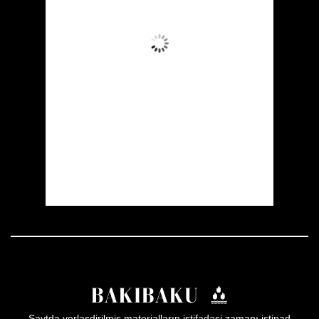
Aydın Səma
Wind Gust:
10 mph
Clouds:
0%
Visibility:
10 km
Sunrise:
05:53
Sunset:
19:57
25 %
1010 mb
8 mph
Weather from OpenWeatherMap
Saytda yerləşdirilmiş materialların istifadəsi zamanı istinad