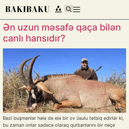
Ən uzun məsafə qaça bilən
canlı hansıdır?
Bəzi buşmenlər hələ də elə bir ov üsulu tətbiq edirlər ki,
bu zaman onlar sadəcə olaraq qurbanlarını bir neçə