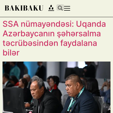
SSA nümayəndəsi: Uqanda
Azərbaycanın şəhərsalma
təcrübəsindən faydalana
bilər