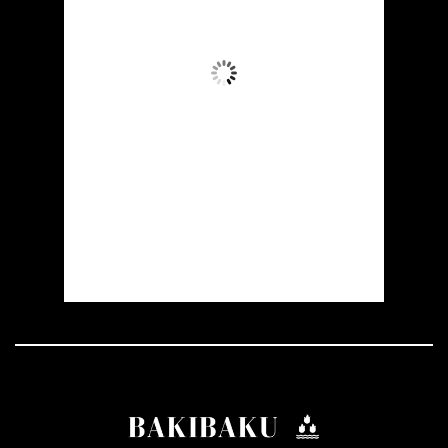
39
Aydın Səma
Wind Gust:
14 mph
Clouds:
0%
Visibility:
10 km
Sunrise:
05:51
Sunset:
20:00
16 %
1008 mb
10 mph
Weather from OpenWeatherMap