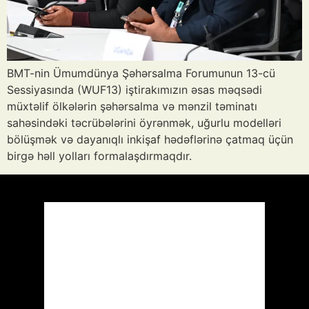
BMT-nin Ümumdünya Şəhərsalma Forumunun 13-cü
Sessiyasında (WUF13) iştirakımızın əsas məqsədi
müxtəlif ölkələrin şəhərsalma və mənzil təminatı
sahəsindəki təcrübələrini öyrənmək, uğurlu modelləri
bölüşmək və dayanıqlı inkişaf hədəflərinə çatmaq üçün
birgə həll yolları formalaşdırmaqdır.
Azərbaycan
Respublikası, AZ
17:40,
Avq 6, 2026
°C