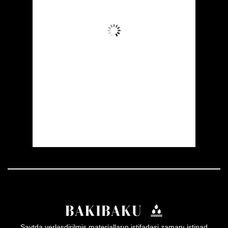
Az Buludlu
Wind Gust:
15 mph
Clouds:
17%
Visibility:
10 km
Sunrise:
05:52
Sunset:
19:59
19 %
1008 mb
19 mph
Weather from OpenWeatherMap
Saytda yerləşdirilmiş materialların istifadəsi zamanı istinad