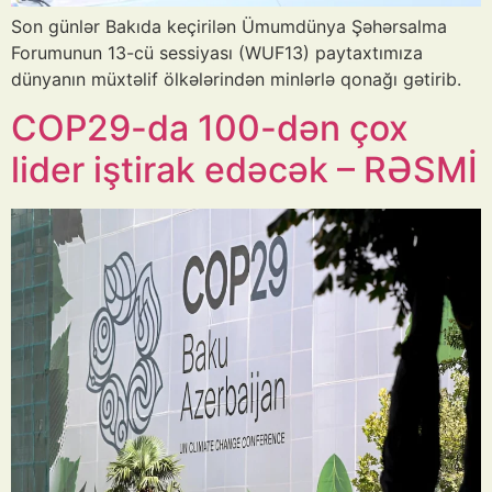
Son günlər Bakıda keçirilən Ümumdünya Şəhərsalma
Forumunun 13-cü sessiyası (WUF13) paytaxtımıza
dünyanın müxtəlif ölkələrindən minlərlə qonağı gətirib.
COP29-da 100-dən çox
lider iştirak edəcək – RƏSMİ