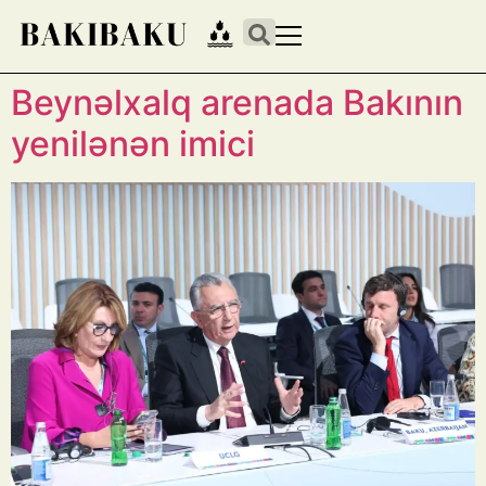
Beynəlxalq arenada Bakının
yenilənən imici