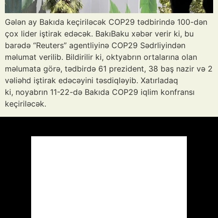
Gələn ay Bakıda keçiriləcək COP29 tədbirində 100-dən
çox lider iştirak edəcək. BakıBaku xəbər verir ki, bu
barədə “Reuters” agentliyinə COP29 Sədrliyindən
məlumat verilib. Bildirilir ki, oktyabrın ortalarına olan
məlumata görə, tədbirdə 61 prezident, 38 baş nazir və 2
vəliəhd iştirak edəcəyini təsdiqləyib. Xatırladaq
ki, noyabrın 11-22-də Bakıda COP29 iqlim konfransı
keçiriləcək.
Azərbaycan
Respublikası, AZ
18:10,
Avq 7, 2026
38
°C