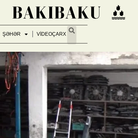
ŞƏHƏR
VİDEOÇARX
 avtomobil təmiri sexinin fəali