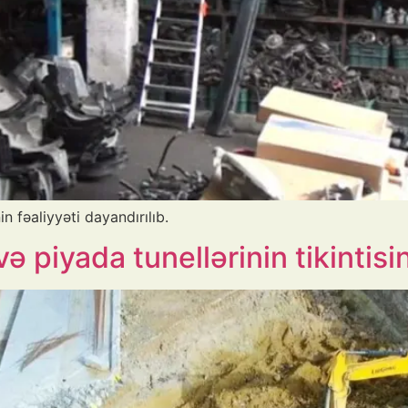
n fəaliyyəti dayandırılıb.
ə piyada tunellərinin tikintisi