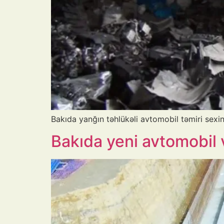
Bakıda yanğın təhlükəli avtomobil təmiri sexini
Bakıda yeni avtomobil v