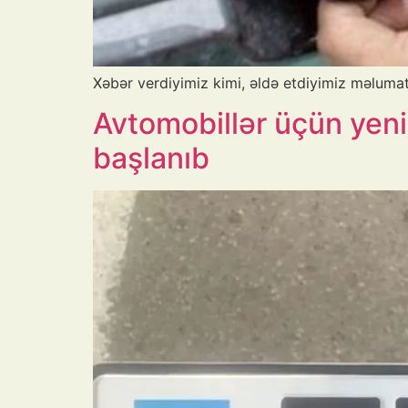
Xəbər verdiyimiz kimi, əldə etdiyimiz məlumat
Avtomobillər üçün yeni 
başlanıb