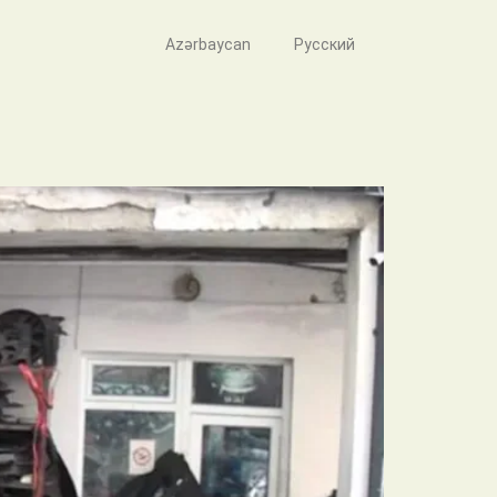
Azərbaycan
Русский
yyəti dayandırılıb