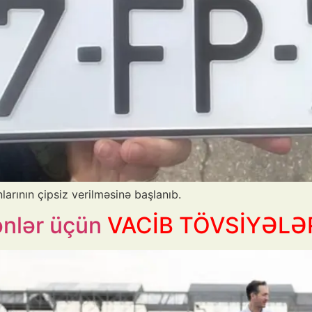
arının çipsiz verilməsinə başlanıb.
ənlər üçün
VACİB TÖVSİYƏLƏ