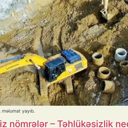
A məlumat yayıb.
iz nömrələr – Təhlükəsizlik n