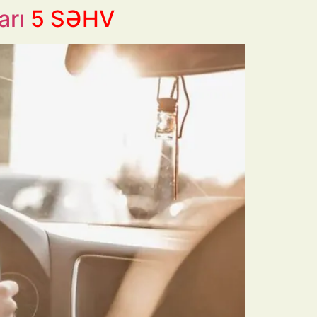
arı
5 SƏHV