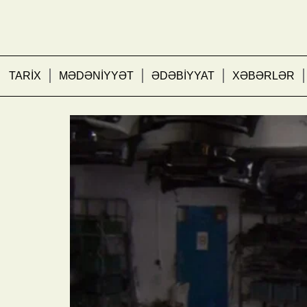
TARİX
MƏDƏNİYYƏT
ƏDƏBİYYAT
XƏBƏRLƏR
Bakıda yanğın təhlükəli