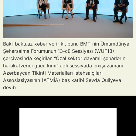
Baki-baku.az xəbər verir ki, bunu BMT-nin Ümumdünya
Şəhərsalma Forumunun 13-cü Sessiyası (WUF13)
çərçivəsində keçirilən “Özəl sektor davamlı şəhərlərin
hərəkətverici gücü kimi” adlı sessiyada çıxışı zamanı
Azərbaycan Tikinti Materialları İstehsalçıları
Assosiasiyasının (ATMİA) baş katibi Sevda Quliyeva
deyib.
Azərbaycan
Respublikası, AZ