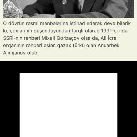
O dövrün rəsmi mənbələrinə istinad edərək deyə bilərik
ki, çoxlarının düşündüyündən fərqli olaraq 1991-ci ildə
SSRİ-nin rəhbəri Mixail Qorbaçov olsa da, Ali İcra
orqanının rəhbəri əslən qazax türkü olan Anuarbek
Alimjanov olub.
Azərbaycan
Respublikası, AZ
16:10,
Avq 8, 2026
40
°C