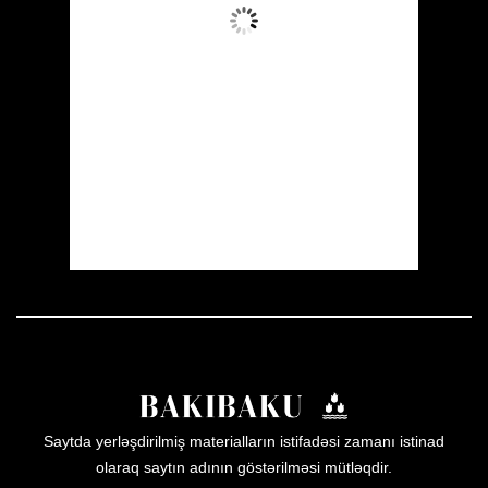
Aydın Səma
Wind Gust:
14 mph
Clouds:
2%
Visibility:
10 km
Sunrise:
05:53
Sunset:
19:57
19 %
1005 mb
13 mph
Weather from OpenWeatherMap
Saytda yerləşdirilmiş materialların istifadəsi zamanı istinad
olaraq saytın adının göstərilməsi mütləqdir.