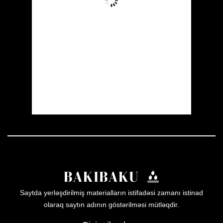
Wind Gust:
7 mph
Clouds:
0%
Visibility:
10 km
Sunrise:
05:51
Sunset:
20:00
25 %
1012 mb
5 mph
Weather from OpenWeatherMap
Saytda yerləşdirilmiş materialların istifadəsi zamanı istinad
olaraq saytın adının göstərilməsi mütləqdir.