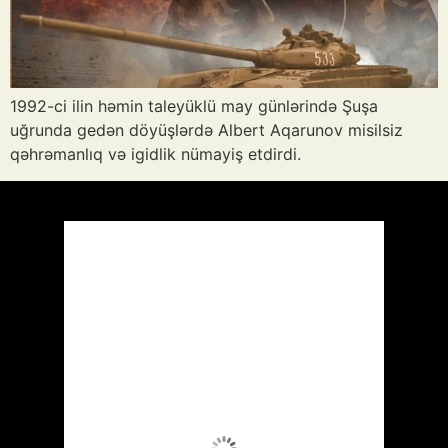
1992-ci ilin həmin taleyüklü may günlərində Şuşa
uğrunda gedən döyüşlərdə Albert Aqarunov misilsiz
qəhrəmanlıq və igidlik nümayiş etdirdi.
Azərbaycan
Respublikası, AZ
11:23,
Avq 6, 2026
33
°C
Aydın Səma