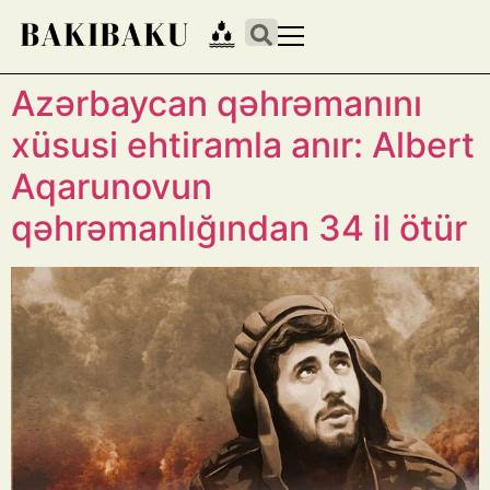
Azərbaycan qəhrəmanını
xüsusi ehtiramla anır: Albert
Aqarunovun
qəhrəmanlığından 34 il ötür