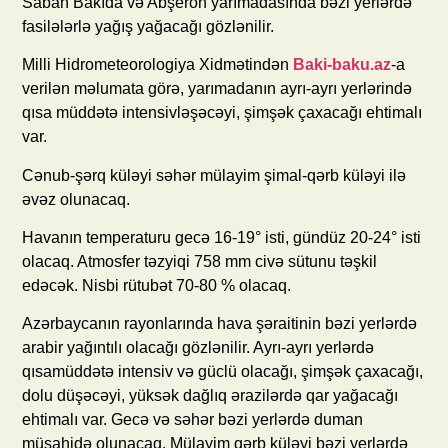
Sabah Bakıda və Abşeron yarımadasında bəzi yerlərdə
fasilələrlə yağış yağacağı gözlənilir.
Milli Hidrometeorologiya Xidmətindən
Baki-baku.az
-a
verilən məlumata görə, yarımadanın ayrı-ayrı yerlərində
qısa müddətə intensivləşəcəyi, şimşək çaxacağı ehtimalı
var.
Cənub-şərq küləyi səhər mülayim şimal-qərb küləyi ilə
əvəz olunacaq.
Havanın temperaturu gecə 16-19° isti, gündüz 20-24° isti
olacaq. Atmosfer təzyiqi 758 mm civə sütunu təşkil
edəcək. Nisbi rütubət 70-80 % olacaq.
Azərbaycanın rayonlarında hava şəraitinin bəzi yerlərdə
arabir yağıntılı olacağı gözlənilir. Ayrı-ayrı yerlərdə
qısamüddətə intensiv və güclü olacağı, şimşək çaxacağı,
dolu düşəcəyi, yüksək dağlıq ərazilərdə qar yağacağı
ehtimalı var. Gecə və səhər bəzi yerlərdə duman
müşahidə olunacaq. Mülayim qərb küləyi bəzi yerlərdə