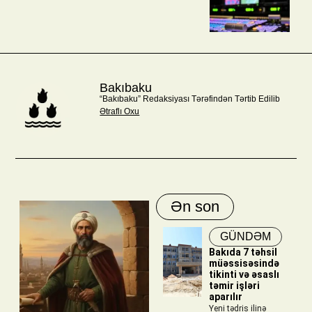
Bakıbaku
“Bakıbaku” Redaksiyası Tərəfindən Tərtib Edilib
Ətraflı Oxu
Ən son
GÜNDƏM
Bakıda 7 təhsil
müəssisəsində
tikinti və əsaslı
təmir işləri
aparılır
Yeni tədris ilinə