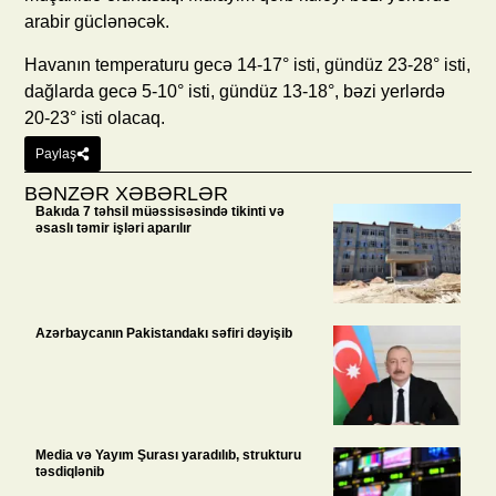
arabir güclənəcək.
Havanın temperaturu gecə 14-17° isti, gündüz 23-28° isti,
dağlarda gecə 5-10° isti, gündüz 13-18°, bəzi yerlərdə
20-23° isti olacaq.
Paylaş
BƏNZƏR XƏBƏRLƏR
Bakıda 7 təhsil müəssisəsində tikinti və
əsaslı təmir işləri aparılır
Azərbaycanın Pakistandakı səfiri dəyişib
Media və Yayım Şurası yaradılıb, strukturu
təsdiqlənib