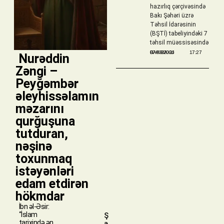
hazırlıq çərçivəsində
Bakı Şəhəri üzrə
Təhsil İdarəsinin
(BŞTİ) tabeliyindəki 7
təhsil müəssisəsində
BAKIBAKU
07/08/2026
17:27
​ Nurəddin
Zəngi –
Peyğəmbər
əleyhissəlamın
məzarını
qurğuşuna
tutduran,
nəşinə
toxunmaq
istəyənləri
edam etdirən
hökmdar
İbn əl-Əsir:
“İslam
Ş
tarixində ən
ə