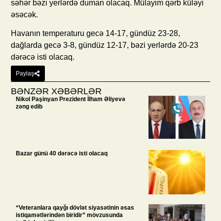
səhər bəzi yerlərdə duman olacaq. Mülayim qərb küləyi
əsəcək.
Havanın temperaturu gecə 14-17, gündüz 23-28,
dağlarda gecə 3-8, gündüz 12-17, bəzi yerlərdə 20-23
dərəcə isti olacaq.
Paylaş
BƏNZƏR XƏBƏRLƏR
Nikol Paşinyan Prezident İlham Əliyevə
zəng edib
Bazar günü 40 dərəcə isti olacaq
“Veteranlara qayğı dövlət siyasətinin əsas
istiqamətlərindən biridir” mövzusunda