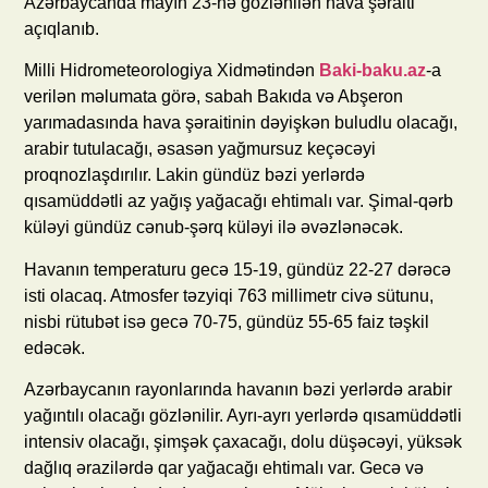
Azərbaycanda mayın 23-nə gözlənilən hava şəraiti
açıqlanıb.
Milli Hidrometeorologiya Xidmətindən
Baki-baku.az
-a
verilən məlumata görə, sabah Bakıda və Abşeron
yarımadasında hava şəraitinin dəyişkən buludlu olacağı,
arabir tutulacağı, əsasən yağmursuz keçəcəyi
proqnozlaşdırılır. Lakin gündüz bəzi yerlərdə
qısamüddətli az yağış yağacağı ehtimalı var. Şimal-qərb
küləyi gündüz cənub-şərq küləyi ilə əvəzlənəcək.
Havanın temperaturu gecə 15-19, gündüz 22-27 dərəcə
isti olacaq. Atmosfer təzyiqi 763 millimetr civə sütunu,
nisbi rütubət isə gecə 70-75, gündüz 55-65 faiz təşkil
edəcək.
Azərbaycanın rayonlarında havanın bəzi yerlərdə arabir
yağıntılı olacağı gözlənilir. Ayrı-ayrı yerlərdə qısamüddətli
intensiv olacağı, şimşək çaxacağı, dolu düşəcəyi, yüksək
dağlıq ərazilərdə qar yağacağı ehtimalı var. Gecə və