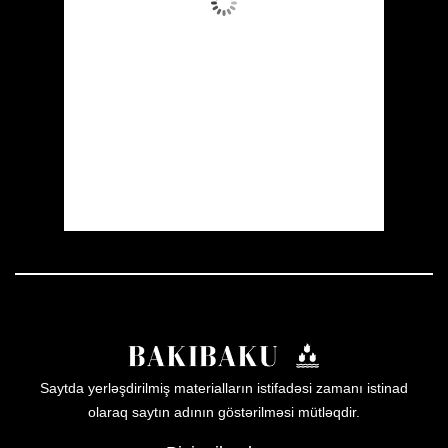
Wind Gust:
27 mph
Clouds:
11%
Visibility:
10 km
Sunrise:
05:53
Sunset:
19:57
31 %
1008 mb
17 mph
Weather from OpenWeatherMap
Saytda yerləşdirilmiş materialların istifadəsi zamanı istinad
olaraq saytın adının göstərilməsi mütləqdir.