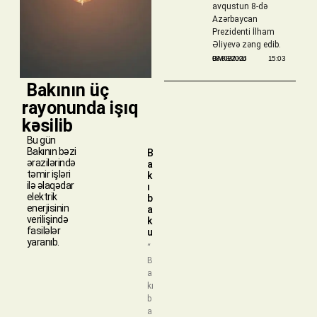
avqustun 8-də
Azərbaycan
Prezidenti İlham
Əliyevə zəng edib.
BAKIBAKU
08/08/2026
15:03
​ Bakının üç
rayonunda işıq
kəsilib
Bu gün
Bakının bəzi
B
ərazilərində
a
təmir işləri
k
ilə əlaqədar
ı
elektrik
b
enerjisinin
a
verilişində
k
fasilələr
u
yaranıb.
“
B
a
kı
b
a