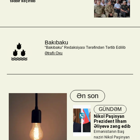
tədbir keçirilib
Bakıbaku
“Bakıbaku” Redaksiyası Tərəfindən Tərtib Edilib
Ətraflı Oxu
Ən son
GÜNDƏM
Nikol Paşinyan
Prezident İlham
Əliyevə zəng edib
Ermənistanın Baş
naziri Nikol Paşinyan